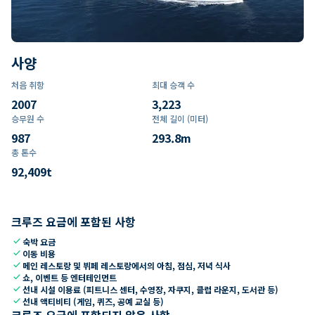
사양
처음 취항
최대 승객 수
2007
3,223
승무원 수
전체 길이 (미터)
987
293.8
m
총 톤수
92,409
t
크루즈 요금에 포함된 사항
check
숙박 요금
check
이동 비용
check
메인 레스토랑 및 뷔페 레스토랑에서의 아침, 점심, 저녁 식사
check
쇼, 이벤트 등 엔터테인먼트
check
선내 시설 이용료 (피트니스 센터, 수영장, 자쿠지, 클럽 라운지, 도서관 등)
check
선내 액티비티 (게임, 퀴즈, 공예 교실 등)
크루즈 요금에 포함되지 않은 사항