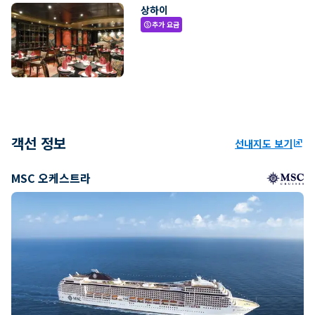
상하이
추가 요금
paid
객선 정보
선내지도 보기
ungroup
MSC 오케스트라