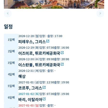
keyboard_arrow_left
keyboard_arrow_right
Previous slide
Next 
일정
2026-12-28 (월)
입항
:
-
출항
:
17:00
1일째
피레우스, 그리스
open_in_new
2026-12-29 (화)
입항
:
07:00
출항
:
16:00
2일째
이즈미르, 튀르키예공화국
open_in_new
2026-12-30 (수)
입항
:
09:00
출항
:
20:00
3일째
이스탄불, 튀르키예공화국
open_in_new
2026-12-31 (목)
입항
:
-
출항
:
-
4일째
해상
2027-01-01 (금)
입항
:
12:00
출항
:
19:00
5일째
코르푸, 그리스
open_in_new
2027-01-02 (토)
입항
:
07:00
출항
:
19:00
6일째
바리, 이탈리아
open_in_new
2027-01-03 (일)
입항
:
-
출항
:
-