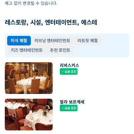
예고 없이 변경될 수 있습니다.
레스토랑, 시설, 엔터테이먼트, 에스테
미식 체험
이브닝 엔터테인먼트
리트릿 체험
키즈 엔터테인먼트
추천 포인트
리비스커스
요금 포함
check
빌라 보르게세
요금 포함
check