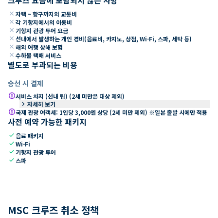
close
자택 ~ 항구까지의 교통비
close
각 기항지에서의 이동비
close
기항지 관광 투어 요금
close
선내에서 발생하는 개인 경비(음료비, 카지노, 상점, Wi-Fi, 스파, 세탁 등)
close
해외 여행 상해 보험
close
수하물 택배 서비스
별도로 부과되는 비용
승선 시 결제
paid
서비스 차지 (선내 팁) (2세 미만은 대상 제외)
keyboard_arrow_right
자세히 보기
paid
국제 관광 여객세: 1인당 3,000엔 상당 (2세 미만 제외) ※일본 출발 시에만 적용
사전 예약 가능한 패키지
check
음료 패키지
check
Wi-Fi
check
기항지 관광 투어
check
스파
MSC 크루즈 취소 정책