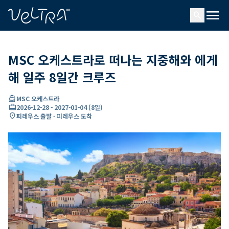
ading...
딩
menu
…
search
MSC 오케스트라로 떠나는 지중해와 에게
해 일주 8일간 크루즈
directions_boat
MSC 오케스트라
card_travel
2026-12-28
-
2027-01-04
(
8일
)
location_on
피레우스 출발 - 피레우스 도착