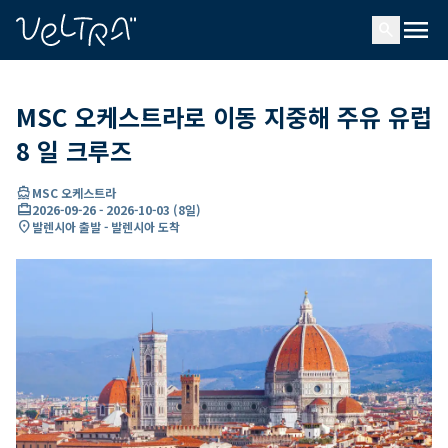
ading...
딩
menu
…
search
MSC 오케스트라로 이동 지중해 주유 유럽
8 일 크루즈
directions_boat
MSC 오케스트라
card_travel
2026-09-26
-
2026-10-03
(
8일
)
location_on
발렌시아 출발 - 발렌시아 도착