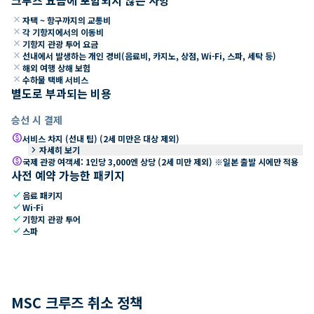
close
자택 ~ 항구까지의 교통비
close
각 기항지에서의 이동비
close
기항지 관광 투어 요금
close
선내에서 발생하는 개인 경비(음료비, 카지노, 상점, Wi-Fi, 스파, 세탁 등)
close
해외 여행 상해 보험
close
수하물 택배 서비스
별도로 부과되는 비용
승선 시 결제
paid
서비스 차지 (선내 팁) (2세 미만은 대상 제외)
keyboard_arrow_right
자세히 보기
paid
국제 관광 여객세: 1인당 3,000엔 상당 (2세 미만 제외) ※일본 출발 시에만 적용
사전 예약 가능한 패키지
check
음료 패키지
check
Wi-Fi
check
기항지 관광 투어
check
스파
MSC 크루즈 취소 정책