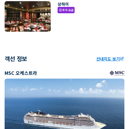
상하이
추가 요금
paid
객선 정보
선내지도 보기
ungroup
MSC 오케스트라