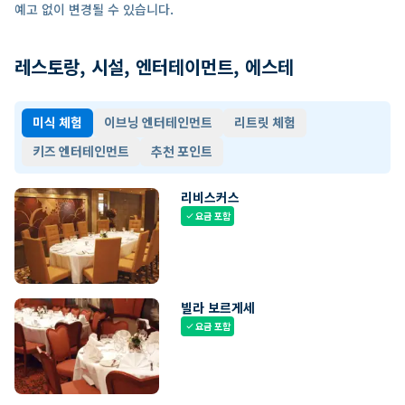
예고 없이 변경될 수 있습니다.
레스토랑, 시설, 엔터테이먼트, 에스테
미식 체험
이브닝 엔터테인먼트
리트릿 체험
키즈 엔터테인먼트
추천 포인트
리비스커스
요금 포함
check
빌라 보르게세
요금 포함
check