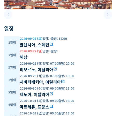
keyboard_arrow_left
keyboard_arrow_right
Previous slide
Next 
일정
2026-09-26 (토)
입항
:
-
출항
:
18:00
1일째
발렌시아, 스페인
open_in_new
2026-09-27 (일)
입항
:
-
출항
:
-
2일째
해상
2026-09-28 (월)
입항
:
07:00
출항
:
20:00
3일째
리보르노, 이탈리아
open_in_new
2026-09-29 (화)
입항
:
07:00
출항
:
19:00
4일째
치비타베키아, 이탈리아
open_in_new
2026-09-30 (수)
입항
:
09:00
출항
:
18:00
5일째
제노아, 이탈리아
open_in_new
2026-10-01 (목)
입항
:
09:00
출항
:
18:00
6일째
마르세유, 프랑스
open_in_new
2026-10-02 (금)
입항
:
09:00
출항
:
18:00