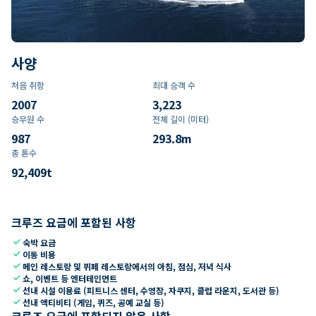
사양
처음 취항
최대 승객 수
2007
3,223
승무원 수
전체 길이 (미터)
987
293.8
m
총 톤수
92,409
t
크루즈 요금에 포함된 사항
check
숙박 요금
check
이동 비용
check
메인 레스토랑 및 뷔페 레스토랑에서의 아침, 점심, 저녁 식사
check
쇼, 이벤트 등 엔터테인먼트
check
선내 시설 이용료 (피트니스 센터, 수영장, 자쿠지, 클럽 라운지, 도서관 등)
check
선내 액티비티 (게임, 퀴즈, 공예 교실 등)
크루즈 요금에 포함되지 않은 사항