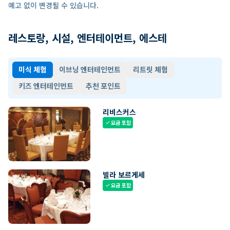
예고 없이 변경될 수 있습니다.
레스토랑, 시설, 엔터테이먼트, 에스테
미식 체험
이브닝 엔터테인먼트
리트릿 체험
키즈 엔터테인먼트
추천 포인트
리비스커스
요금 포함
check
빌라 보르게세
요금 포함
check