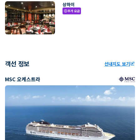
상하이
추가 요금
paid
객선 정보
선내지도 보기
ungroup
MSC 오케스트라