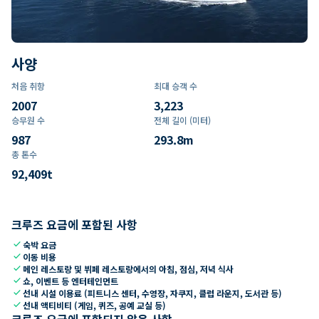
사양
처음 취항
최대 승객 수
2007
3,223
승무원 수
전체 길이 (미터)
987
293.8
m
총 톤수
92,409
t
크루즈 요금에 포함된 사항
check
숙박 요금
check
이동 비용
check
메인 레스토랑 및 뷔페 레스토랑에서의 아침, 점심, 저녁 식사
check
쇼, 이벤트 등 엔터테인먼트
check
선내 시설 이용료 (피트니스 센터, 수영장, 자쿠지, 클럽 라운지, 도서관 등)
check
선내 액티비티 (게임, 퀴즈, 공예 교실 등)
크루즈 요금에 포함되지 않은 사항