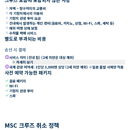
close
자택 ~ 항구까지의 교통비
close
각 기항지에서의 이동비
close
기항지 관광 투어 요금
close
선내에서 발생하는 개인 경비(음료비, 카지노, 상점, Wi-Fi, 스파, 세탁 등)
close
해외 여행 상해 보험
close
수하물 택배 서비스
별도로 부과되는 비용
승선 시 결제
paid
서비스 차지 (선내 팁) (2세 미만은 대상 제외)
keyboard_arrow_right
자세히 보기
paid
국제 관광 여객세: 1인당 3,000엔 상당 (2세 미만 제외) ※일본 출발 시에만 적용
사전 예약 가능한 패키지
check
음료 패키지
check
Wi-Fi
check
기항지 관광 투어
check
스파
MSC 크루즈 취소 정책