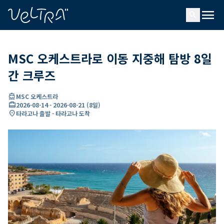
ading...
딩
menu
…
search
MSC 오케스트라로 이동 지중해 탐방 8일
간 크루즈
directions_boat
MSC 오케스트라
card_travel
2026-08-14
-
2026-08-21
(
8일
)
location_on
타라고나 출발 - 타라고나 도착