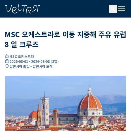
ading...
딩
menu
…
search
MSC 오케스트라로 이동 지중해 주유 유럽
8 일 크루즈
directions_boat
MSC 오케스트라
card_travel
2026-08-01
-
2026-08-08
(
8일
)
location_on
발렌시아 출발 - 발렌시아 도착