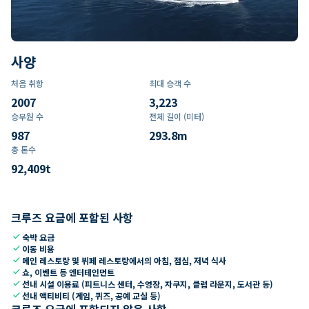
사양
처음 취항
최대 승객 수
2007
3,223
승무원 수
전체 길이 (미터)
987
293.8
m
총 톤수
92,409
t
크루즈 요금에 포함된 사항
check
숙박 요금
check
이동 비용
check
메인 레스토랑 및 뷔페 레스토랑에서의 아침, 점심, 저녁 식사
check
쇼, 이벤트 등 엔터테인먼트
check
선내 시설 이용료 (피트니스 센터, 수영장, 자쿠지, 클럽 라운지, 도서관 등)
check
선내 액티비티 (게임, 퀴즈, 공예 교실 등)
크루즈 요금에 포함되지 않은 사항