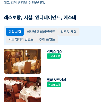
예고 없이 변경될 수 있습니다.
레스토랑, 시설, 엔터테이먼트, 에스테
미식 체험
이브닝 엔터테인먼트
리트릿 체험
키즈 엔터테인먼트
추천 포인트
리비스커스
요금 포함
check
빌라 보르게세
요금 포함
check