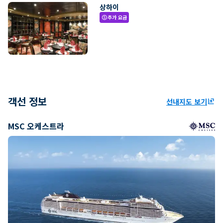
상하이
추가 요금
paid
객선 정보
선내지도 보기
ungroup
MSC 오케스트라