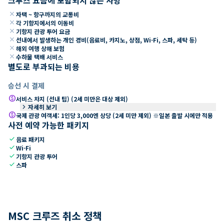
close
자택 ~ 항구까지의 교통비
close
각 기항지에서의 이동비
close
기항지 관광 투어 요금
close
선내에서 발생하는 개인 경비(음료비, 카지노, 상점, Wi-Fi, 스파, 세탁 등)
close
해외 여행 상해 보험
close
수하물 택배 서비스
별도로 부과되는 비용
승선 시 결제
paid
서비스 차지 (선내 팁) (2세 미만은 대상 제외)
keyboard_arrow_right
자세히 보기
paid
국제 관광 여객세: 1인당 3,000엔 상당 (2세 미만 제외) ※일본 출발 시에만 적용
사전 예약 가능한 패키지
check
음료 패키지
check
Wi-Fi
check
기항지 관광 투어
check
스파
MSC 크루즈 취소 정책