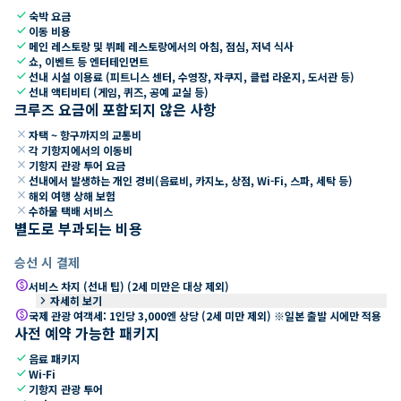
check
숙박 요금
check
이동 비용
check
메인 레스토랑 및 뷔페 레스토랑에서의 아침, 점심, 저녁 식사
check
쇼, 이벤트 등 엔터테인먼트
check
선내 시설 이용료 (피트니스 센터, 수영장, 자쿠지, 클럽 라운지, 도서관 등)
check
선내 액티비티 (게임, 퀴즈, 공예 교실 등)
크루즈 요금에 포함되지 않은 사항
close
자택 ~ 항구까지의 교통비
close
각 기항지에서의 이동비
close
기항지 관광 투어 요금
close
선내에서 발생하는 개인 경비(음료비, 카지노, 상점, Wi-Fi, 스파, 세탁 등)
close
해외 여행 상해 보험
close
수하물 택배 서비스
별도로 부과되는 비용
승선 시 결제
paid
서비스 차지 (선내 팁) (2세 미만은 대상 제외)
keyboard_arrow_right
자세히 보기
paid
국제 관광 여객세: 1인당 3,000엔 상당 (2세 미만 제외) ※일본 출발 시에만 적용
사전 예약 가능한 패키지
check
음료 패키지
check
Wi-Fi
check
기항지 관광 투어