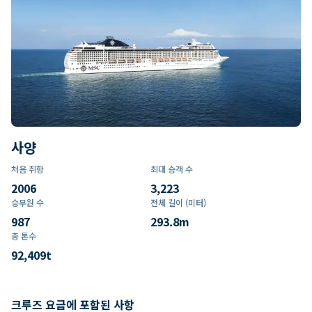
사양
처음 취항
최대 승객 수
2006
3,223
승무원 수
전체 길이 (미터)
987
293.8
m
총 톤수
92,409
t
크루즈 요금에 포함된 사항