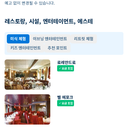
예고 없이 변경될 수 있습니다.
레스토랑, 시설, 엔터테이먼트, 에스테
미식 체험
이브닝 엔터테인먼트
리트릿 체험
키즈 엔터테인먼트
추천 포인트
로레안드로
요금 포함
check
벨 에포크
요금 포함
check