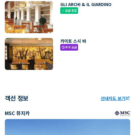
GLI ARCHI & IL GIARDINO
요금 포함
check
카이토 스시 바
추가 요금
paid
객선 정보
선내지도 보기
ungroup
MSC 뮤지카