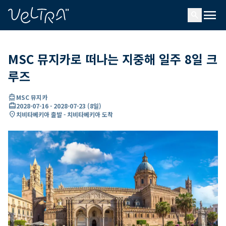
ading...
딩
menu
…
search
MSC 뮤지카로 떠나는 지중해 일주 8일 크
루즈
directions_boat
MSC 뮤지카
card_travel
2028-07-16
-
2028-07-23
(
8일
)
location_on
치비타베키아 출발 - 치비타베키아 도착