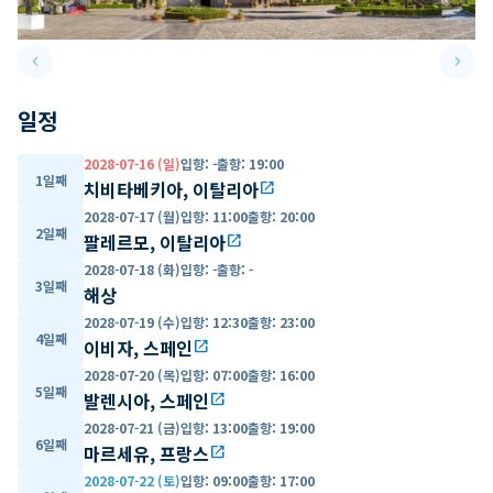
keyboard_arrow_left
keyboard_arrow_right
Previous slide
Next 
일정
2028-07-16 (일)
입항
:
-
출항
:
19:00
1일째
치비타베키아, 이탈리아
open_in_new
2028-07-17 (월)
입항
:
11:00
출항
:
20:00
2일째
팔레르모, 이탈리아
open_in_new
2028-07-18 (화)
입항
:
-
출항
:
-
3일째
해상
2028-07-19 (수)
입항
:
12:30
출항
:
23:00
4일째
이비자, 스페인
open_in_new
2028-07-20 (목)
입항
:
07:00
출항
:
16:00
5일째
발렌시아, 스페인
open_in_new
2028-07-21 (금)
입항
:
13:00
출항
:
19:00
6일째
마르세유, 프랑스
open_in_new
2028-07-22 (토)
입항
:
09:00
출항
:
17:00