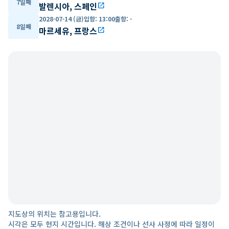
7일째
발렌시아, 스페인
open_in_new
2028-07-14 (금)
입항
:
13:00
출항
:
-
8일째
마르세유, 프랑스
open_in_new
지도상의 위치는 참고용입니다.
시각은 모두 현지 시간입니다. 해상 조건이나 선사 사정에 따라 일정이