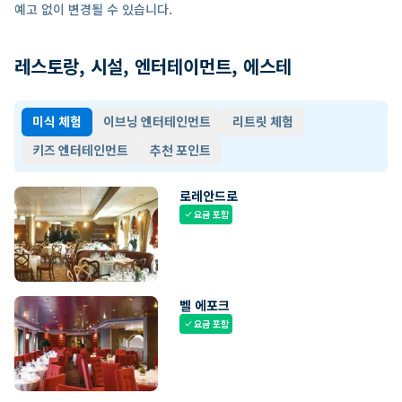
예고 없이 변경될 수 있습니다.
레스토랑, 시설, 엔터테이먼트, 에스테
미식 체험
이브닝 엔터테인먼트
리트릿 체험
키즈 엔터테인먼트
추천 포인트
로레안드로
요금 포함
check
벨 에포크
요금 포함
check