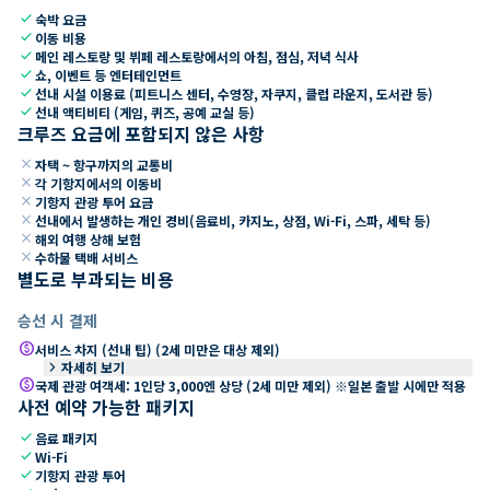
check
숙박 요금
check
이동 비용
check
메인 레스토랑 및 뷔페 레스토랑에서의 아침, 점심, 저녁 식사
check
쇼, 이벤트 등 엔터테인먼트
check
선내 시설 이용료 (피트니스 센터, 수영장, 자쿠지, 클럽 라운지, 도서관 등)
check
선내 액티비티 (게임, 퀴즈, 공예 교실 등)
크루즈 요금에 포함되지 않은 사항
close
자택 ~ 항구까지의 교통비
close
각 기항지에서의 이동비
close
기항지 관광 투어 요금
close
선내에서 발생하는 개인 경비(음료비, 카지노, 상점, Wi-Fi, 스파, 세탁 등)
close
해외 여행 상해 보험
close
수하물 택배 서비스
별도로 부과되는 비용
승선 시 결제
paid
서비스 차지 (선내 팁) (2세 미만은 대상 제외)
keyboard_arrow_right
자세히 보기
paid
국제 관광 여객세: 1인당 3,000엔 상당 (2세 미만 제외) ※일본 출발 시에만 적용
사전 예약 가능한 패키지
check
음료 패키지
check
Wi-Fi
check
기항지 관광 투어