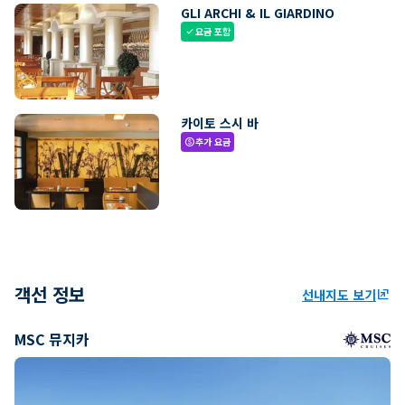
GLI ARCHI & IL GIARDINO
요금 포함
check
카이토 스시 바
추가 요금
paid
객선 정보
선내지도 보기
ungroup
MSC 뮤지카