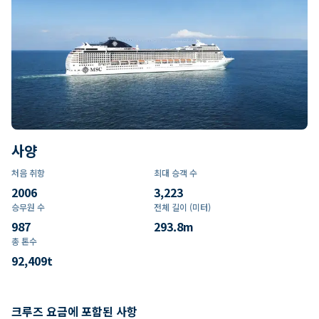
사양
처음 취항
최대 승객 수
2006
3,223
승무원 수
전체 길이 (미터)
987
293.8
m
총 톤수
92,409
t
크루즈 요금에 포함된 사항