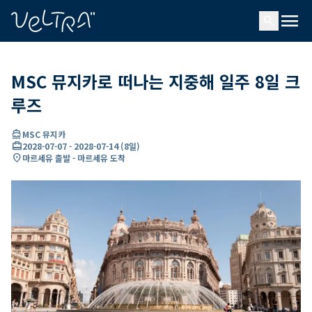
ading...
딩
menu
…
search
MSC 뮤지카로 떠나는 지중해 일주 8일 크
루즈
directions_boat
MSC 뮤지카
card_travel
2028-07-07
-
2028-07-14
(
8일
)
location_on
마르세유 출발 - 마르세유 도착