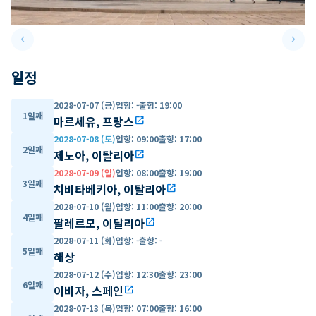
keyboard_arrow_left
keyboard_arrow_right
Previous slide
Next 
일정
2028-07-07 (금)
입항
:
-
출항
:
19:00
1일째
마르세유, 프랑스
open_in_new
2028-07-08 (토)
입항
:
09:00
출항
:
17:00
2일째
제노아, 이탈리아
open_in_new
2028-07-09 (일)
입항
:
08:00
출항
:
19:00
3일째
치비타베키아, 이탈리아
open_in_new
2028-07-10 (월)
입항
:
11:00
출항
:
20:00
4일째
팔레르모, 이탈리아
open_in_new
2028-07-11 (화)
입항
:
-
출항
:
-
5일째
해상
2028-07-12 (수)
입항
:
12:30
출항
:
23:00
6일째
이비자, 스페인
open_in_new
2028-07-13 (목)
입항
:
07:00
출항
:
16:00