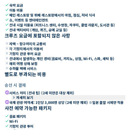
check
숙박 요금
check
이동 비용
check
메인 레스토랑 및 뷔페 레스토랑에서의 아침, 점심, 저녁 식사
check
쇼, 이벤트 등 엔터테인먼트
check
선내 시설 이용료 (피트니스 센터, 수영장, 자쿠지, 클럽 라운지, 도서관 등)
check
선내 액티비티 (게임, 퀴즈, 공예 교실 등)
크루즈 요금에 포함되지 않은 사항
close
자택 ~ 항구까지의 교통비
close
각 기항지에서의 이동비
close
기항지 관광 투어 요금
close
선내에서 발생하는 개인 경비(음료비, 카지노, 상점, Wi-Fi, 스파, 세탁 등)
close
해외 여행 상해 보험
close
수하물 택배 서비스
별도로 부과되는 비용
승선 시 결제
paid
서비스 차지 (선내 팁) (2세 미만은 대상 제외)
keyboard_arrow_right
자세히 보기
paid
국제 관광 여객세: 1인당 3,000엔 상당 (2세 미만 제외) ※일본 출발 시에만 적용
사전 예약 가능한 패키지
check
음료 패키지
check
Wi-Fi
check
기항지 관광 투어