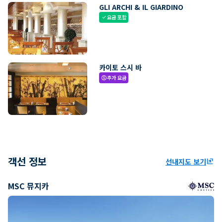
GLI ARCHI & IL GIARDINO
요금 포함
check
카이토 스시 바
추가 요금
paid
객선 정보
선내지도 보기
ungroup
MSC 뮤지카