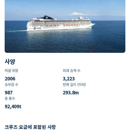
사양
처음 취항
최대 승객 수
2006
3,223
승무원 수
전체 길이 (미터)
987
293.8
m
총 톤수
92,409
t
크루즈 요금에 포함된 사항