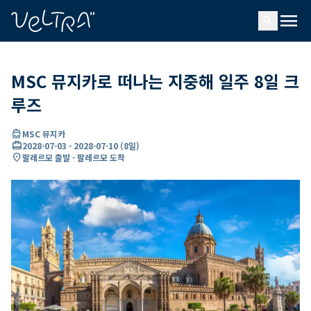
ading...
딩
menu
…
search
MSC 뮤지카로 떠나는 지중해 일주 8일 크
루즈
directions_boat
MSC 뮤지카
card_travel
2028-07-03
-
2028-07-10
(
8일
)
location_on
팔레르모 출발 - 팔레르모 도착