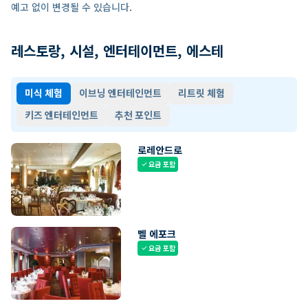
예고 없이 변경될 수 있습니다.
레스토랑, 시설, 엔터테이먼트, 에스테
미식 체험
이브닝 엔터테인먼트
리트릿 체험
키즈 엔터테인먼트
추천 포인트
로레안드로
요금 포함
check
벨 에포크
요금 포함
check