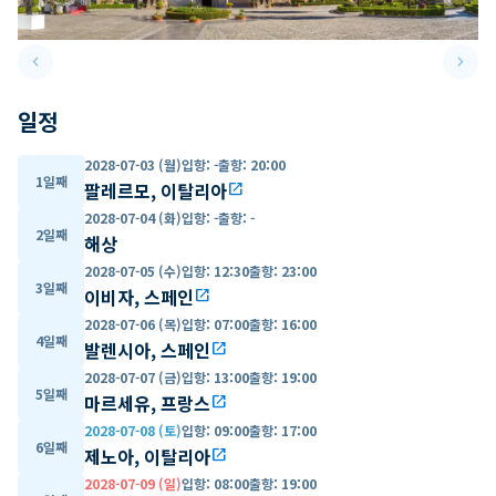
keyboard_arrow_left
keyboard_arrow_right
Previous slide
Next 
일정
2028-07-03 (월)
입항
:
-
출항
:
20:00
1일째
팔레르모, 이탈리아
open_in_new
2028-07-04 (화)
입항
:
-
출항
:
-
2일째
해상
2028-07-05 (수)
입항
:
12:30
출항
:
23:00
3일째
이비자, 스페인
open_in_new
2028-07-06 (목)
입항
:
07:00
출항
:
16:00
4일째
발렌시아, 스페인
open_in_new
2028-07-07 (금)
입항
:
13:00
출항
:
19:00
5일째
마르세유, 프랑스
open_in_new
2028-07-08 (토)
입항
:
09:00
출항
:
17:00
6일째
제노아, 이탈리아
open_in_new
2028-07-09 (일)
입항
:
08:00
출항
:
19:00