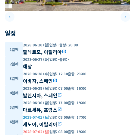
keyboard_arrow_left
keyboard_arrow_right
Previous slide
Next 
일정
2028-06-26 (월)
입항
:
-
출항
:
20:00
1일째
팔레르모, 이탈리아
open_in_new
2028-06-27 (화)
입항
:
-
출항
:
-
2일째
해상
2028-06-28 (수)
입항
:
12:30
출항
:
23:00
3일째
이비자, 스페인
open_in_new
2028-06-29 (목)
입항
:
07:00
출항
:
16:00
4일째
발렌시아, 스페인
open_in_new
2028-06-30 (금)
입항
:
13:00
출항
:
19:00
5일째
마르세유, 프랑스
open_in_new
2028-07-01 (토)
입항
:
09:00
출항
:
17:00
6일째
제노아, 이탈리아
open_in_new
2028-07-02 (일)
입항
:
08:00
출항
:
19:00