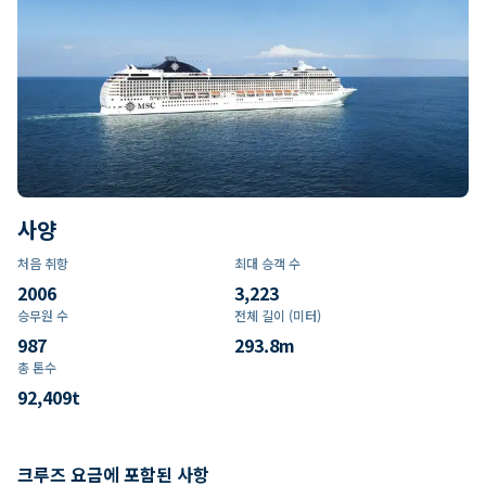
사양
처음 취항
최대 승객 수
2006
3,223
승무원 수
전체 길이 (미터)
987
293.8
m
총 톤수
92,409
t
크루즈 요금에 포함된 사항