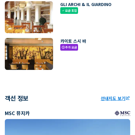
GLI ARCHI & IL GIARDINO
요금 포함
check
카이토 스시 바
추가 요금
paid
객선 정보
선내지도 보기
ungroup
MSC 뮤지카