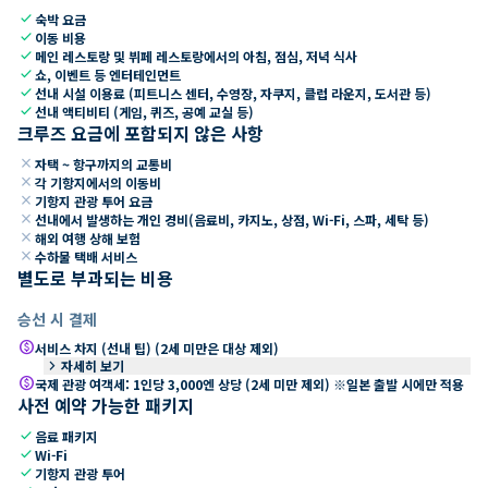
check
숙박 요금
check
이동 비용
check
메인 레스토랑 및 뷔페 레스토랑에서의 아침, 점심, 저녁 식사
check
쇼, 이벤트 등 엔터테인먼트
check
선내 시설 이용료 (피트니스 센터, 수영장, 자쿠지, 클럽 라운지, 도서관 등)
check
선내 액티비티 (게임, 퀴즈, 공예 교실 등)
크루즈 요금에 포함되지 않은 사항
close
자택 ~ 항구까지의 교통비
close
각 기항지에서의 이동비
close
기항지 관광 투어 요금
close
선내에서 발생하는 개인 경비(음료비, 카지노, 상점, Wi-Fi, 스파, 세탁 등)
close
해외 여행 상해 보험
close
수하물 택배 서비스
별도로 부과되는 비용
승선 시 결제
paid
서비스 차지 (선내 팁) (2세 미만은 대상 제외)
keyboard_arrow_right
자세히 보기
paid
국제 관광 여객세: 1인당 3,000엔 상당 (2세 미만 제외) ※일본 출발 시에만 적용
사전 예약 가능한 패키지
check
음료 패키지
check
Wi-Fi
check
기항지 관광 투어