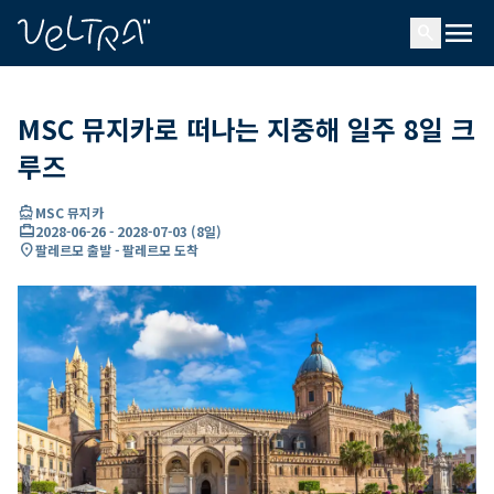
ading...
딩
menu
…
search
MSC 뮤지카로 떠나는 지중해 일주 8일 크
루즈
directions_boat
MSC 뮤지카
card_travel
2028-06-26
-
2028-07-03
(
8일
)
location_on
팔레르모 출발 - 팔레르모 도착