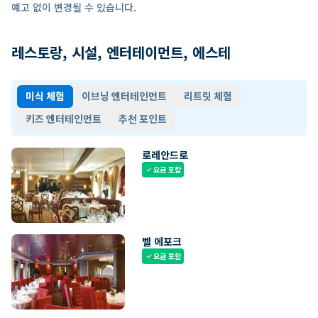
예고 없이 변경될 수 있습니다.
레스토랑, 시설, 엔터테이먼트, 에스테
미식 체험
이브닝 엔터테인먼트
리트릿 체험
키즈 엔터테인먼트
추천 포인트
로레안드로
요금 포함
check
벨 에포크
요금 포함
check