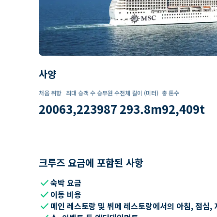
사양
처음 취항
최대 승객 수
승무원 수
전체 길이 (미터)
총 톤수
2006
3,223
987
293.8
m
92,409
t
크루즈 요금에 포함된 사항
check
숙박 요금
check
이동 비용
check
메인 레스토랑 및 뷔페 레스토랑에서의 아침, 점심, 