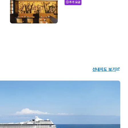
추가 요금
paid
선내지도 보기
ungroup