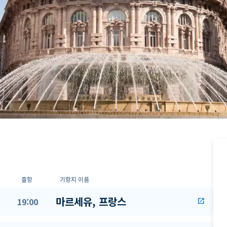
출항
기항지 이름
마르세유, 프랑스
19:00
open_in_new