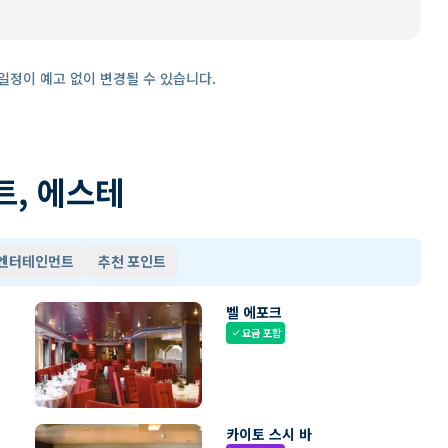
일정이 예고 없이 변경될 수 있습니다.
트, 에스테
 엔터테인먼트
추천 포인트
벨 에포크
요금 포함
check
카이토 스시 바