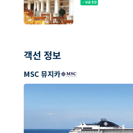
요금 포함
check
객선 정보
MSC 뮤지카