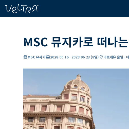
ading...
딩
…
MSC 뮤지카로 떠나는
directions_boat
card_travel
location_on
MSC 뮤지카
2028-06-16
-
2028-06-23
(
8일
)
마르세유 출발 - 