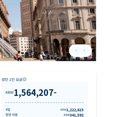
keyboard_arrow_left
keyboard_arrow_right
Previous slide
Next slide
성인 1인 요금
info
1,564,207
-
KRW
8일
1,222,615
KRW
항만 비용
341,592
KRW