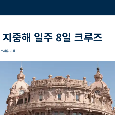
 지중해 일주 8일 크루즈
마르세유 도착