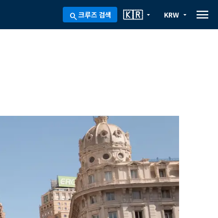
menu
🇰🇷
크루즈 검색
KRW
arrow_drop_down
arrow_drop_down
search