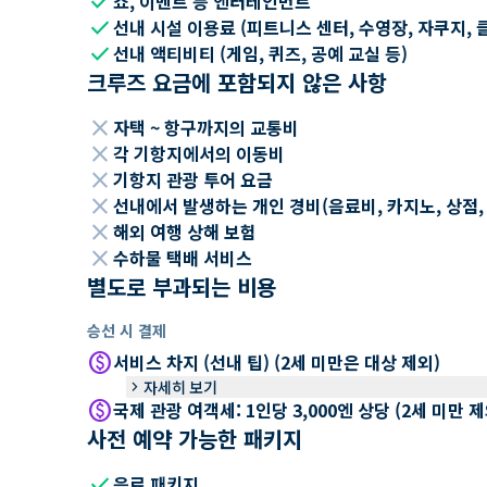
check
쇼, 이벤트 등 엔터테인먼트
check
선내 시설 이용료 (피트니스 센터, 수영장, 자쿠지, 
check
선내 액티비티 (게임, 퀴즈, 공예 교실 등)
크루즈 요금에 포함되지 않은 사항
close
자택 ~ 항구까지의 교통비
close
각 기항지에서의 이동비
close
기항지 관광 투어 요금
close
선내에서 발생하는 개인 경비(음료비, 카지노, 상점, Wi
close
해외 여행 상해 보험
close
수하물 택배 서비스
별도로 부과되는 비용
승선 시 결제
paid
서비스 차지 (선내 팁) (2세 미만은 대상 제외)
keyboard_arrow_right
자세히 보기
paid
국제 관광 여객세: 1인당 3,000엔 상당 (2세 미만
사전 예약 가능한 패키지
check
음료 패키지