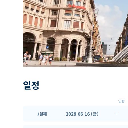
일정
입항
2028-06-16 (금)
-
1일째