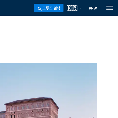
menu
🇰🇷
크루즈 검색
KRW
arrow_drop_down
arrow_drop_down
search