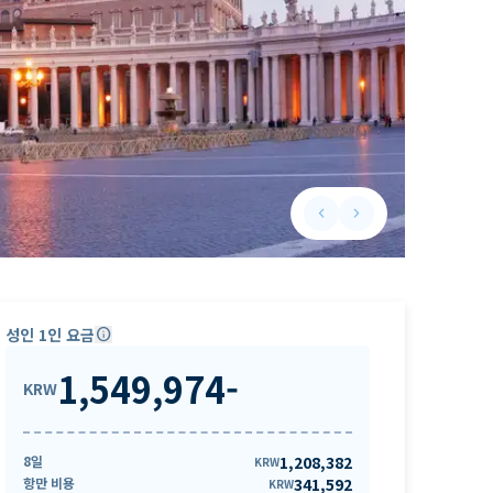
keyboard_arrow_left
keyboard_arrow_right
Previous slide
Next slide
성인 1인 요금
info
1,549,974
-
KRW
8일
1,208,382
KRW
항만 비용
341,592
KRW