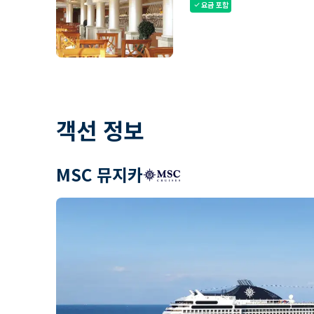
요금 포함
check
객선 정보
MSC 뮤지카