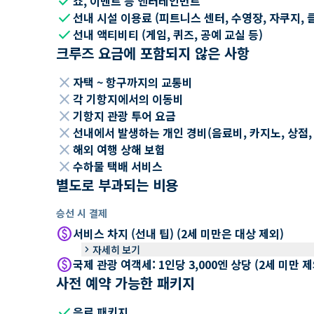
check
쇼, 이벤트 등 엔터테인먼트
check
선내 시설 이용료 (피트니스 센터, 수영장, 자쿠지, 
check
선내 액티비티 (게임, 퀴즈, 공예 교실 등)
크루즈 요금에 포함되지 않은 사항
close
자택 ~ 항구까지의 교통비
close
각 기항지에서의 이동비
close
기항지 관광 투어 요금
close
선내에서 발생하는 개인 경비(음료비, 카지노, 상점, Wi
close
해외 여행 상해 보험
close
수하물 택배 서비스
별도로 부과되는 비용
승선 시 결제
paid
서비스 차지 (선내 팁) (2세 미만은 대상 제외)
keyboard_arrow_right
자세히 보기
paid
국제 관광 여객세: 1인당 3,000엔 상당 (2세 미만
사전 예약 가능한 패키지
check
음료 패키지