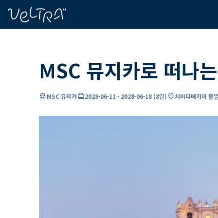
ading...
딩
…
MSC 뮤지카로 떠나는
directions_boat
card_travel
location_on
MSC 뮤지카
2028-06-11
-
2028-06-18
(
8일
)
치비타베키아 출발