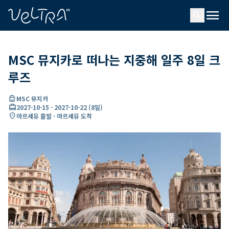
ading...
딩
menu
…
search
MSC 뮤지카로 떠나는 지중해 일주 8일 크
루즈
directions_boat
MSC 뮤지카
card_travel
2027-10-15
-
2027-10-22
(
8일
)
location_on
마르세유 출발 - 마르세유 도착