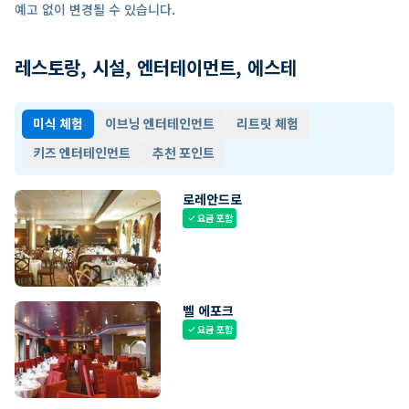
예고 없이 변경될 수 있습니다.
레스토랑, 시설, 엔터테이먼트, 에스테
미식 체험
이브닝 엔터테인먼트
리트릿 체험
키즈 엔터테인먼트
추천 포인트
로레안드로
요금 포함
check
벨 에포크
요금 포함
check