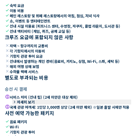
check
숙박 요금
check
이동 비용
check
메인 레스토랑 및 뷔페 레스토랑에서의 아침, 점심, 저녁 식사
check
쇼, 이벤트 등 엔터테인먼트
check
선내 시설 이용료 (피트니스 센터, 수영장, 자쿠지, 클럽 라운지, 도서관 등)
check
선내 액티비티 (게임, 퀴즈, 공예 교실 등)
크루즈 요금에 포함되지 않은 사항
close
자택 ~ 항구까지의 교통비
close
각 기항지에서의 이동비
close
기항지 관광 투어 요금
close
선내에서 발생하는 개인 경비(음료비, 카지노, 상점, Wi-Fi, 스파, 세탁 등)
close
해외 여행 상해 보험
close
수하물 택배 서비스
별도로 부과되는 비용
승선 시 결제
paid
서비스 차지 (선내 팁) (2세 미만은 대상 제외)
keyboard_arrow_right
자세히 보기
paid
국제 관광 여객세: 1인당 3,000엔 상당 (2세 미만 제외) ※일본 출발 시에만 적용
사전 예약 가능한 패키지
check
음료 패키지
check
Wi-Fi
check
기항지 관광 투어