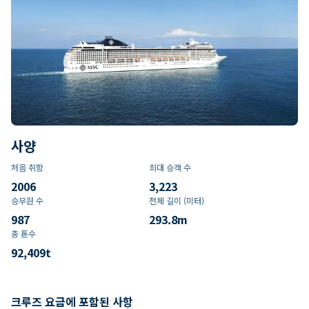
사양
처음 취항
최대 승객 수
2006
3,223
승무원 수
전체 길이 (미터)
987
293.8
m
총 톤수
92,409
t
크루즈 요금에 포함된 사항