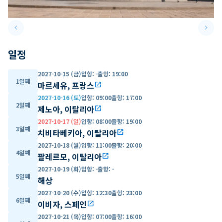
keyboard_arrow_left
keyboard_arrow_right
Previous slide
Next 
일정
2027-10-15 (금)
입항
:
-
출항
:
19:00
1일째
마르세유, 프랑스
open_in_new
2027-10-16 (토)
입항
:
09:00
출항
:
17:00
2일째
제노아, 이탈리아
open_in_new
2027-10-17 (일)
입항
:
08:00
출항
:
19:00
3일째
치비타베키아, 이탈리아
open_in_new
2027-10-18 (월)
입항
:
11:00
출항
:
20:00
4일째
팔레르모, 이탈리아
open_in_new
2027-10-19 (화)
입항
:
-
출항
:
-
5일째
해상
2027-10-20 (수)
입항
:
12:30
출항
:
23:00
6일째
이비자, 스페인
open_in_new
2027-10-21 (목)
입항
:
07:00
출항
:
16:00