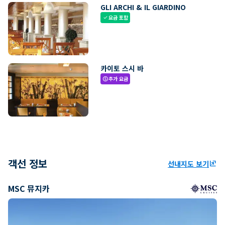
GLI ARCHI & IL GIARDINO
요금 포함
check
카이토 스시 바
추가 요금
paid
객선 정보
선내지도 보기
ungroup
MSC 뮤지카