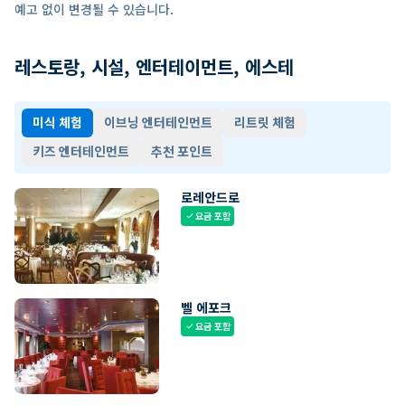
예고 없이 변경될 수 있습니다.
레스토랑, 시설, 엔터테이먼트, 에스테
미식 체험
이브닝 엔터테인먼트
리트릿 체험
키즈 엔터테인먼트
추천 포인트
로레안드로
요금 포함
check
벨 에포크
요금 포함
check