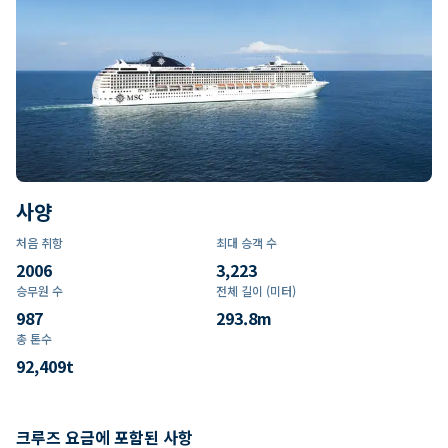
사양
처음 취항
최대 승객 수
2006
3,223
승무원 수
전체 길이 (미터)
987
293.8
m
총 톤수
92,409
t
크루즈 요금에 포함된 사항