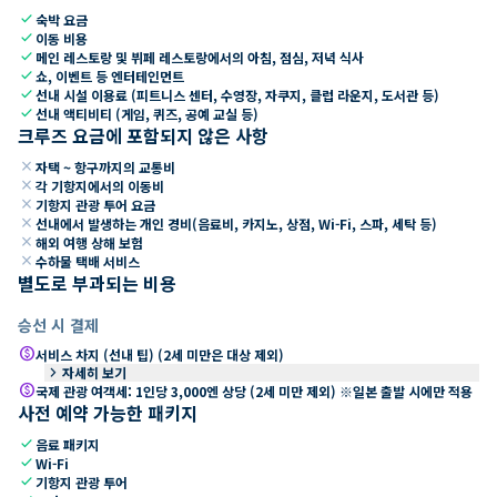
check
숙박 요금
check
이동 비용
check
메인 레스토랑 및 뷔페 레스토랑에서의 아침, 점심, 저녁 식사
check
쇼, 이벤트 등 엔터테인먼트
check
선내 시설 이용료 (피트니스 센터, 수영장, 자쿠지, 클럽 라운지, 도서관 등)
check
선내 액티비티 (게임, 퀴즈, 공예 교실 등)
크루즈 요금에 포함되지 않은 사항
close
자택 ~ 항구까지의 교통비
close
각 기항지에서의 이동비
close
기항지 관광 투어 요금
close
선내에서 발생하는 개인 경비(음료비, 카지노, 상점, Wi-Fi, 스파, 세탁 등)
close
해외 여행 상해 보험
close
수하물 택배 서비스
별도로 부과되는 비용
승선 시 결제
paid
서비스 차지 (선내 팁) (2세 미만은 대상 제외)
keyboard_arrow_right
자세히 보기
paid
국제 관광 여객세: 1인당 3,000엔 상당 (2세 미만 제외) ※일본 출발 시에만 적용
사전 예약 가능한 패키지
check
음료 패키지
check
Wi-Fi
check
기항지 관광 투어