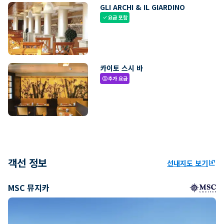
GLI ARCHI & IL GIARDINO
요금 포함
check
카이토 스시 바
추가 요금
paid
객선 정보
선내지도 보기
ungroup
MSC 뮤지카