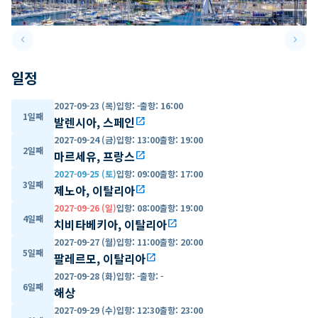
keyboard_arrow_left
keyboard_arrow_right
Previous slide
Next 
일정
2027-09-23 (목)
입항
:
-
출항
:
16:00
1일째
발렌시아, 스페인
open_in_new
2027-09-24 (금)
입항
:
13:00
출항
:
19:00
2일째
마르세유, 프랑스
open_in_new
2027-09-25 (토)
입항
:
09:00
출항
:
17:00
3일째
제노아, 이탈리아
open_in_new
2027-09-26 (일)
입항
:
08:00
출항
:
19:00
4일째
치비타베키아, 이탈리아
open_in_new
2027-09-27 (월)
입항
:
11:00
출항
:
20:00
5일째
팔레르모, 이탈리아
open_in_new
2027-09-28 (화)
입항
:
-
출항
:
-
6일째
해상
2027-09-29 (수)
입항
:
12:30
출항
:
23:00