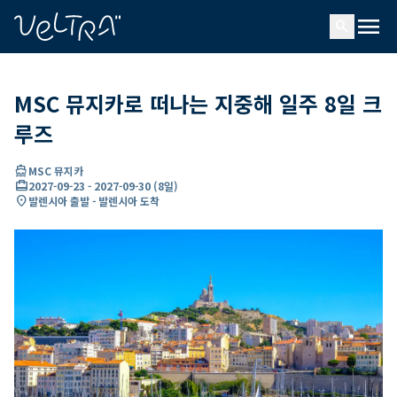
ading...
딩
menu
…
search
MSC 뮤지카로 떠나는 지중해 일주 8일 크
루즈
directions_boat
MSC 뮤지카
card_travel
2027-09-23
-
2027-09-30
(
8일
)
location_on
발렌시아 출발 - 발렌시아 도착