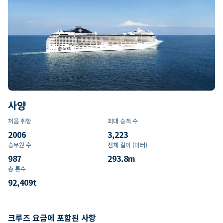
사양
처음 취항
최대 승객 수
2006
3,223
승무원 수
전체 길이 (미터)
987
293.8
m
총 톤수
92,409
t
크루즈 요금에 포함된 사항