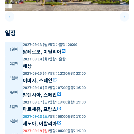
keyboard_arrow_left
keyboard_arrow_right
Previous slide
Next 
일정
2027-09-13 (월)
입항
:
-
출항
:
20:00
1일째
팔레르모, 이탈리아
open_in_new
2027-09-14 (화)
입항
:
-
출항
:
-
2일째
해상
2027-09-15 (수)
입항
:
12:30
출항
:
23:00
3일째
이비자, 스페인
open_in_new
2027-09-16 (목)
입항
:
07:00
출항
:
16:00
4일째
발렌시아, 스페인
open_in_new
2027-09-17 (금)
입항
:
13:00
출항
:
19:00
5일째
마르세유, 프랑스
open_in_new
2027-09-18 (토)
입항
:
09:00
출항
:
17:00
6일째
제노아, 이탈리아
open_in_new
2027-09-19 (일)
입항
:
08:00
출항
:
19:00