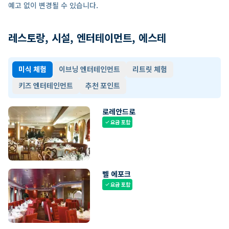
예고 없이 변경될 수 있습니다.
레스토랑, 시설, 엔터테이먼트, 에스테
미식 체험
이브닝 엔터테인먼트
리트릿 체험
키즈 엔터테인먼트
추천 포인트
로레안드로
요금 포함
check
벨 에포크
요금 포함
check