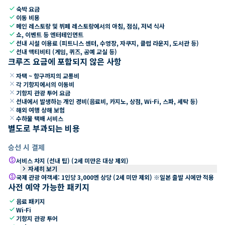
check
숙박 요금
check
이동 비용
check
메인 레스토랑 및 뷔페 레스토랑에서의 아침, 점심, 저녁 식사
check
쇼, 이벤트 등 엔터테인먼트
check
선내 시설 이용료 (피트니스 센터, 수영장, 자쿠지, 클럽 라운지, 도서관 등)
check
선내 액티비티 (게임, 퀴즈, 공예 교실 등)
크루즈 요금에 포함되지 않은 사항
close
자택 ~ 항구까지의 교통비
close
각 기항지에서의 이동비
close
기항지 관광 투어 요금
close
선내에서 발생하는 개인 경비(음료비, 카지노, 상점, Wi-Fi, 스파, 세탁 등)
close
해외 여행 상해 보험
close
수하물 택배 서비스
별도로 부과되는 비용
승선 시 결제
paid
서비스 차지 (선내 팁) (2세 미만은 대상 제외)
keyboard_arrow_right
자세히 보기
paid
국제 관광 여객세: 1인당 3,000엔 상당 (2세 미만 제외) ※일본 출발 시에만 적용
사전 예약 가능한 패키지
check
음료 패키지
check
Wi-Fi
check
기항지 관광 투어