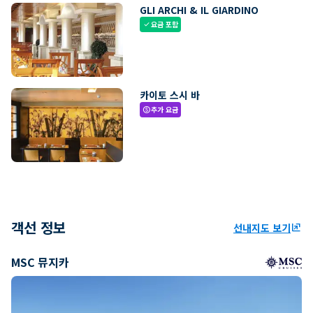
GLI ARCHI & IL GIARDINO
요금 포함
check
카이토 스시 바
추가 요금
paid
객선 정보
선내지도 보기
ungroup
MSC 뮤지카