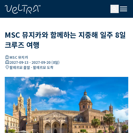
ading...
딩
menu
…
search
MSC 뮤지카와 함께하는 지중해 일주 8일
크루즈 여행
directions_boat
MSC 뮤지카
card_travel
2027-09-13
-
2027-09-20
(
8일
)
location_on
팔레르모 출발 - 팔레르모 도착