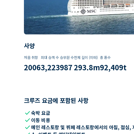
사양
처음 취항
최대 승객 수
승무원 수
전체 길이 (미터)
총 톤수
2006
3,223
987
293.8
m
92,409
t
크루즈 요금에 포함된 사항
check
숙박 요금
check
이동 비용
check
메인 레스토랑 및 뷔페 레스토랑에서의 아침, 점심, 