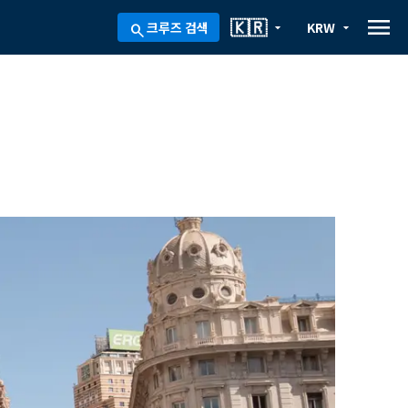
menu
🇰🇷
크루즈 검색
KRW
arrow_drop_down
arrow_drop_down
search