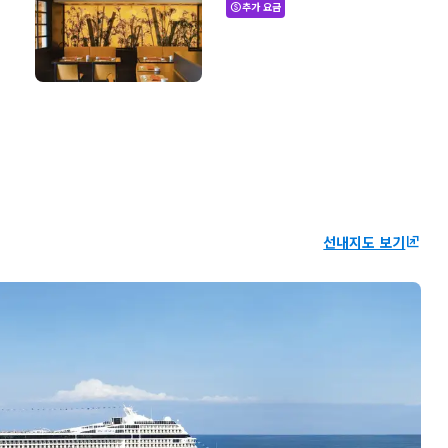
추가 요금
paid
선내지도 보기
ungroup