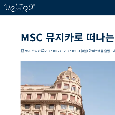
ading...
딩
…
MSC 뮤지카로 떠나는
directions_boat
card_travel
location_on
MSC 뮤지카
2027-08-27
-
2027-09-03
(
8일
)
마르세유 출발 - 