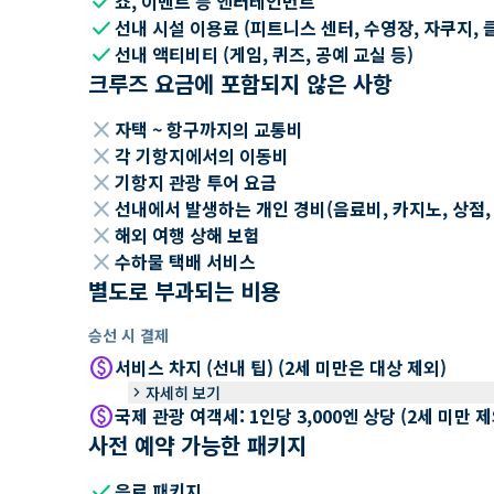
check
쇼, 이벤트 등 엔터테인먼트
check
선내 시설 이용료 (피트니스 센터, 수영장, 자쿠지, 
check
선내 액티비티 (게임, 퀴즈, 공예 교실 등)
크루즈 요금에 포함되지 않은 사항
close
자택 ~ 항구까지의 교통비
close
각 기항지에서의 이동비
close
기항지 관광 투어 요금
close
선내에서 발생하는 개인 경비(음료비, 카지노, 상점, Wi
close
해외 여행 상해 보험
close
수하물 택배 서비스
별도로 부과되는 비용
승선 시 결제
paid
서비스 차지 (선내 팁) (2세 미만은 대상 제외)
keyboard_arrow_right
자세히 보기
paid
국제 관광 여객세: 1인당 3,000엔 상당 (2세 미만
사전 예약 가능한 패키지
check
음료 패키지