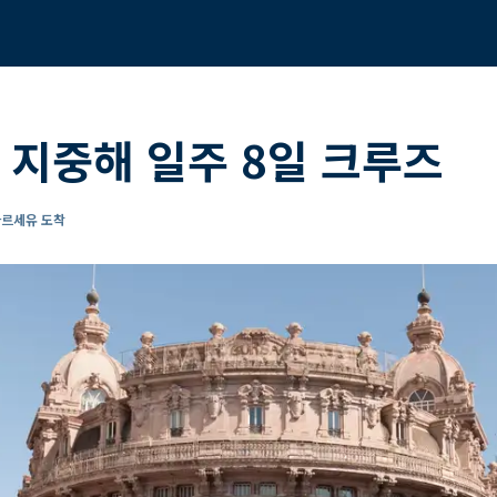
 지중해 일주 8일 크루즈
마르세유 도착