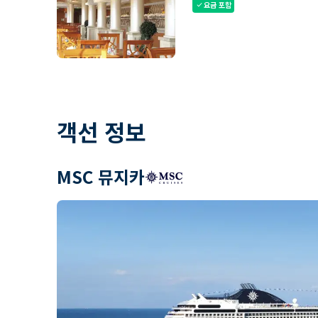
요금 포함
check
객선 정보
MSC 뮤지카