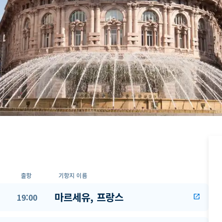
출항
기항지 이름
마르세유, 프랑스
19:00
open_in_new