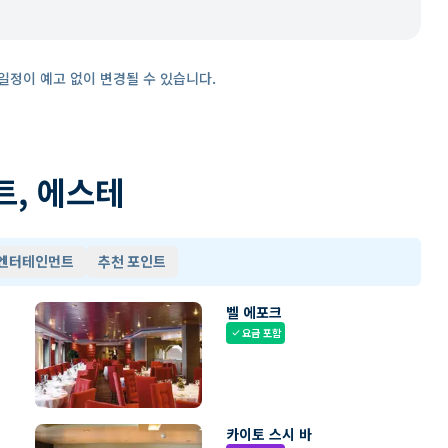
일정이 예고 없이 변경될 수 있습니다.
트, 에스테
 엔터테인먼트
추천 포인트
벨 에포크
요금 포함
check
카이토 스시 바