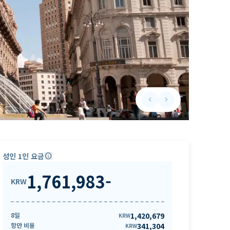
keyboard_arrow_left
keyboard_arrow_right
Previous slide
Next slide
성인 1인 요금
info
1,761,983
-
KRW
8일
1,420,679
KRW
항만 비용
341,304
KRW