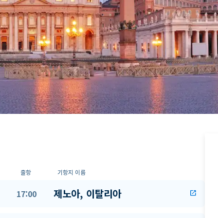
출항
기항지 이름
제노아, 이탈리아
17:00
open_in_new