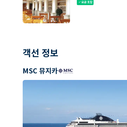
요금 포함
check
객선 정보
MSC 뮤지카