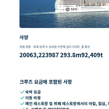
사양
처음 취항
최대 승객 수
승무원 수
전체 길이 (미터)
총 톤수
2006
3,223
987
293.8
m
92,409
t
크루즈 요금에 포함된 사항
check
숙박 요금
check
이동 비용
check
메인 레스토랑 및 뷔페 레스토랑에서의 아침, 점심, 