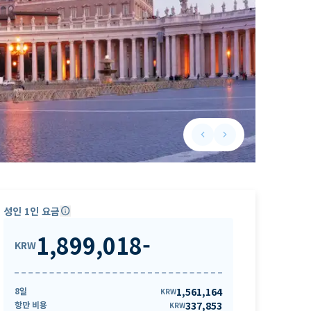
keyboard_arrow_left
keyboard_arrow_right
Previous slide
Next slide
성인 1인 요금
info
1,899,018
-
KRW
8일
1,561,164
KRW
항만 비용
337,853
KRW