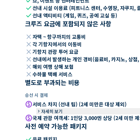
check
쇼, 이벤트 등 엔터테인먼트
check
선내 시설 이용료 (피트니스 센터, 수영장, 자쿠지, 
check
선내 액티비티 (게임, 퀴즈, 공예 교실 등)
크루즈 요금에 포함되지 않은 사항
close
자택 ~ 항구까지의 교통비
close
각 기항지에서의 이동비
close
기항지 관광 투어 요금
close
선내에서 발생하는 개인 경비(음료비, 카지노, 상점, Wi
close
해외 여행 상해 보험
close
수하물 택배 서비스
별도로 부과되는 비용
승선 시 결제
paid
서비스 차지 (선내 팁) (2세 미만은 대상 제외)
keyboard_arrow_right
자세히 보기
paid
국제 관광 여객세: 1인당 3,000엔 상당 (2세 미만
사전 예약 가능한 패키지
check
음료 패키지