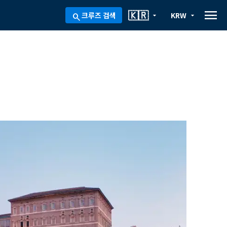
menu
🇰🇷
크루즈 검색
KRW
arrow_drop_down
arrow_drop_down
search