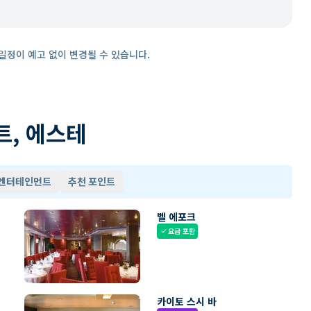
일정이 예고 없이 변경될 수 있습니다.
트, 에스테
 엔터테인먼트
추천 포인트
벨 에포크
요금 포함
check
카이토 스시 바