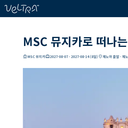
ading...
딩
…
MSC 뮤지카로 떠나는
directions_boat
card_travel
location_on
MSC 뮤지카
2027-08-07
-
2027-08-14
(
8일
)
제노아 출발 - 제