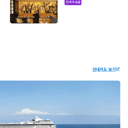
추가 요금
paid
선내지도 보기
ungroup