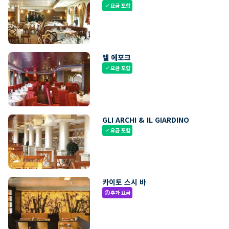
요금 포함
check
벨 에포크
요금 포함
check
GLI ARCHI & IL GIARDINO
요금 포함
check
카이토 스시 바
추가 요금
paid