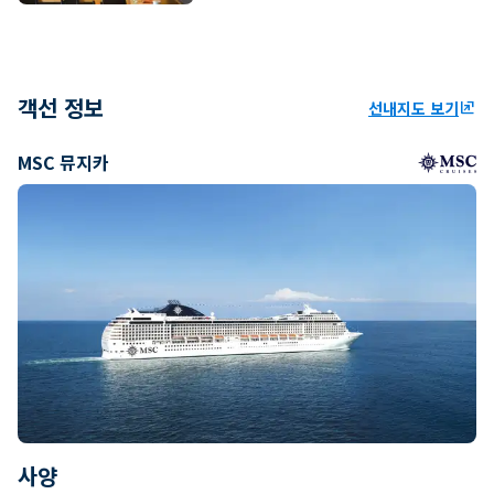
객선 정보
선내지도 보기
ungroup
MSC 뮤지카
사양