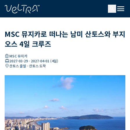
ading...
딩
menu
…
search
MSC 뮤지카로 떠나는 남미 산토스와 부지
오스 4일 크루즈
directions_boat
MSC 뮤지카
card_travel
2027-03-29
-
2027-04-01
(
4일
)
location_on
산토스 출발 - 산토스 도착