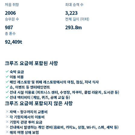
처음 취항
최대 승객 수
2006
3,223
승무원 수
전체 길이 (미터)
987
293.8
m
총 톤수
92,409
t
크루즈 요금에 포함된 사항
check
숙박 요금
check
이동 비용
check
메인 레스토랑 및 뷔페 레스토랑에서의 아침, 점심, 저녁 식사
check
쇼, 이벤트 등 엔터테인먼트
check
선내 시설 이용료 (피트니스 센터, 수영장, 자쿠지, 클럽 라운지, 도서관 등)
check
선내 액티비티 (게임, 퀴즈, 공예 교실 등)
크루즈 요금에 포함되지 않은 사항
close
자택 ~ 항구까지의 교통비
close
각 기항지에서의 이동비
close
기항지 관광 투어 요금
close
선내에서 발생하는 개인 경비(음료비, 카지노, 상점, Wi-Fi, 스파, 세탁 등)
close
해외 여행 상해 보험