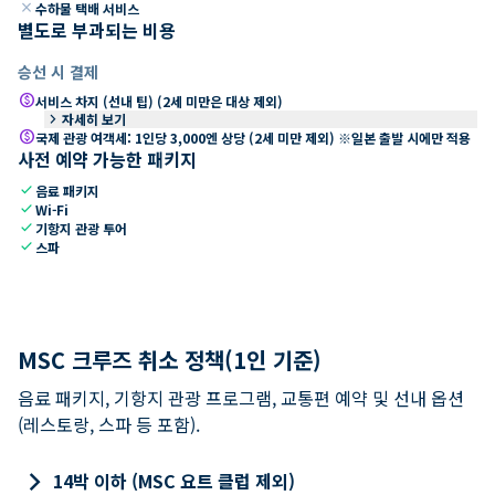
close
수하물 택배 서비스
별도로 부과되는 비용
승선 시 결제
paid
서비스 차지 (선내 팁) (2세 미만은 대상 제외)
keyboard_arrow_right
자세히 보기
paid
국제 관광 여객세: 1인당 3,000엔 상당 (2세 미만 제외) ※일본 출발 시에만 적용
사전 예약 가능한 패키지
check
음료 패키지
check
Wi-Fi
check
기항지 관광 투어
check
스파
MSC 크루즈 취소 정책(1인 기준)
음료 패키지, 기항지 관광 프로그램, 교통편 예약 및 선내 옵션
(레스토랑, 스파 등 포함).
keyboard_arrow_right
14박 이하 (MSC 요트 클럽 제외)