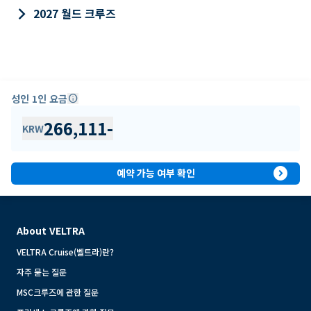
keyboard_arrow_right
2027 월드 크루즈
성인 1인 요금
info
266,111
-
KRW
expand_circle_right
예약 가능 여부 확인
About VELTRA
VELTRA Cruise(벨트라)란?
자주 묻는 질문
MSC크루즈에 관한 질문