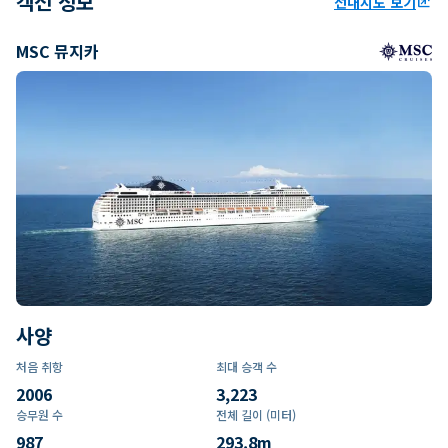
객선 정보
선내지도 보기
ungroup
MSC 뮤지카
사양
처음 취항
최대 승객 수
2006
3,223
승무원 수
전체 길이 (미터)
987
293.8
m