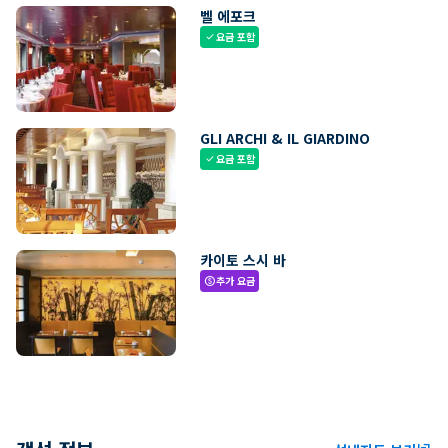
벨 에포크
요금 포함
check
GLI ARCHI & IL GIARDINO
요금 포함
check
카이토 스시 바
추가 요금
paid