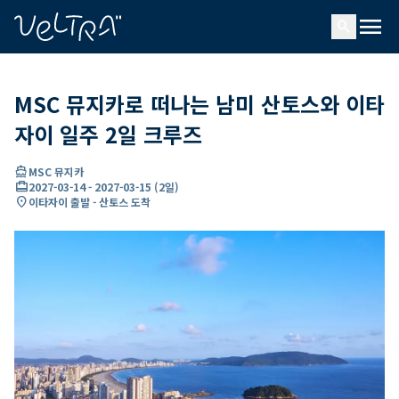
ading...
딩
menu
…
search
MSC 뮤지카로 떠나는 남미 산토스와 이타
자이 일주 2일 크루즈
directions_boat
MSC 뮤지카
card_travel
2027-03-14
-
2027-03-15
(
2일
)
location_on
이타자이 출발 - 산토스 도착