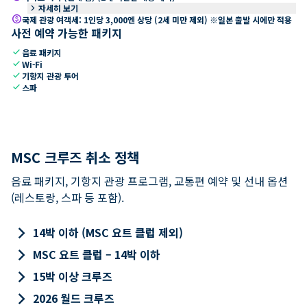
keyboard_arrow_right
자세히 보기
paid
국제 관광 여객세: 1인당 3,000엔 상당 (2세 미만 제외) ※일본 출발 시에만 적용
사전 예약 가능한 패키지
check
음료 패키지
check
Wi-Fi
check
기항지 관광 투어
check
스파
MSC 크루즈 취소 정책
음료 패키지, 기항지 관광 프로그램, 교통편 예약 및 선내 옵션
(레스토랑, 스파 등 포함).
keyboard_arrow_right
14박 이하 (MSC 요트 클럽 제외)
keyboard_arrow_right
MSC 요트 클럽 – 14박 이하
keyboard_arrow_right
15박 이상 크루즈
keyboard_arrow_right
2026 월드 크루즈