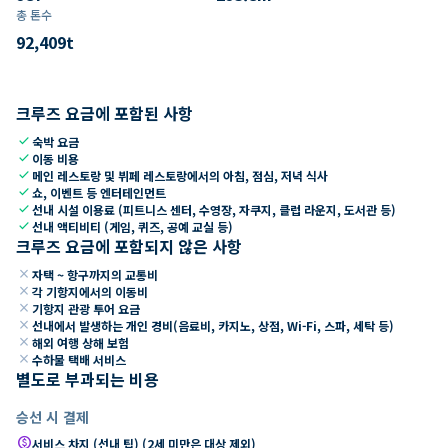
총 톤수
92,409
t
크루즈 요금에 포함된 사항
check
숙박 요금
check
이동 비용
check
메인 레스토랑 및 뷔페 레스토랑에서의 아침, 점심, 저녁 식사
check
쇼, 이벤트 등 엔터테인먼트
check
선내 시설 이용료 (피트니스 센터, 수영장, 자쿠지, 클럽 라운지, 도서관 등)
check
선내 액티비티 (게임, 퀴즈, 공예 교실 등)
크루즈 요금에 포함되지 않은 사항
close
자택 ~ 항구까지의 교통비
close
각 기항지에서의 이동비
close
기항지 관광 투어 요금
close
선내에서 발생하는 개인 경비(음료비, 카지노, 상점, Wi-Fi, 스파, 세탁 등)
close
해외 여행 상해 보험
close
수하물 택배 서비스
별도로 부과되는 비용
승선 시 결제
paid
서비스 차지 (선내 팁) (2세 미만은 대상 제외)