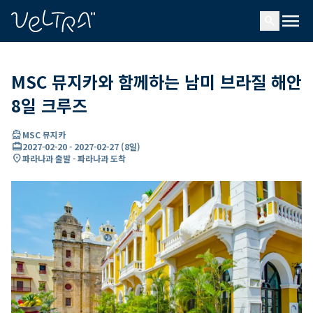
ading...
딩
menu
…
search
MSC 뮤지카와 함께하는 남미 브라질 해안
8일 크루즈
directions_boat
MSC 뮤지카
card_travel
2027-02-20
-
2027-02-27
(
8일
)
location_on
파라나과 출발 - 파라나과 도착