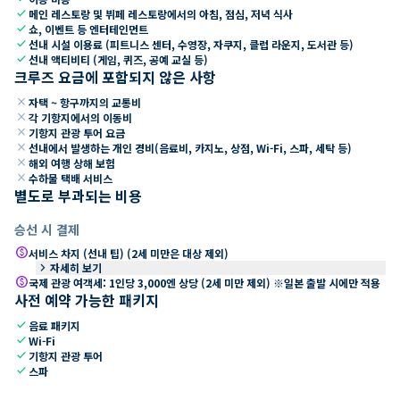
check
메인 레스토랑 및 뷔페 레스토랑에서의 아침, 점심, 저녁 식사
check
쇼, 이벤트 등 엔터테인먼트
check
선내 시설 이용료 (피트니스 센터, 수영장, 자쿠지, 클럽 라운지, 도서관 등)
check
선내 액티비티 (게임, 퀴즈, 공예 교실 등)
크루즈 요금에 포함되지 않은 사항
close
자택 ~ 항구까지의 교통비
close
각 기항지에서의 이동비
close
기항지 관광 투어 요금
close
선내에서 발생하는 개인 경비(음료비, 카지노, 상점, Wi-Fi, 스파, 세탁 등)
close
해외 여행 상해 보험
close
수하물 택배 서비스
별도로 부과되는 비용
승선 시 결제
paid
서비스 차지 (선내 팁) (2세 미만은 대상 제외)
keyboard_arrow_right
자세히 보기
paid
국제 관광 여객세: 1인당 3,000엔 상당 (2세 미만 제외) ※일본 출발 시에만 적용
사전 예약 가능한 패키지
check
음료 패키지
check
Wi-Fi
check
기항지 관광 투어
check
스파