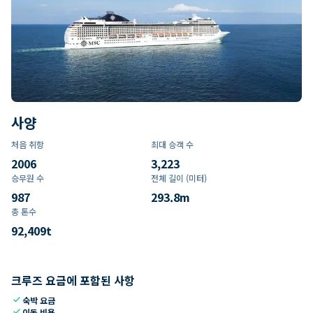
사양
처음 취항
최대 승객 수
2006
3,223
승무원 수
전체 길이 (미터)
987
293.8
m
총 톤수
92,409
t
크루즈 요금에 포함된 사항
check
숙박 요금
check
이동 비용