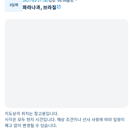
2027-02-27 (토)
입항
:
08:00
출항
:
-
8일째
파라나과, 브라질
open_in_new
지도상의 위치는 참고용입니다.
시각은 모두 현지 시간입니다. 해상 조건이나 선사 사정에 따라 일정이
예고 없이 변경될 수 있습니다.