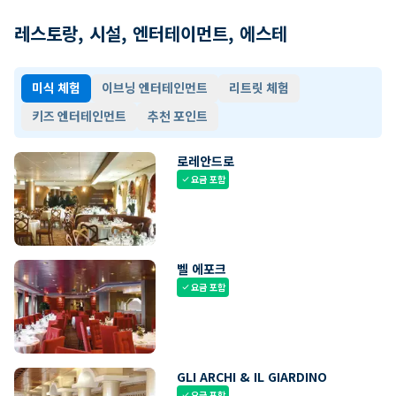
레스토랑, 시설, 엔터테이먼트, 에스테
미식 체험
이브닝 엔터테인먼트
리트릿 체험
키즈 엔터테인먼트
추천 포인트
로레안드로
요금 포함
check
벨 에포크
요금 포함
check
GLI ARCHI & IL GIARDINO
요금 포함
check