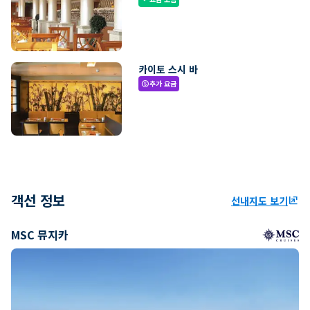
카이토 스시 바
추가 요금
paid
객선 정보
선내지도 보기
ungroup
MSC 뮤지카