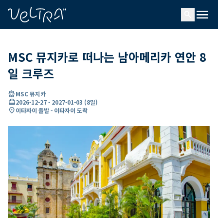
ading...
딩
menu
…
search
MSC 뮤지카로 떠나는 남아메리카 연안 8
일 크루즈
directions_boat
MSC 뮤지카
card_travel
2026-12-27
-
2027-01-03
(
8일
)
location_on
이타자이 출발 - 이타자이 도착