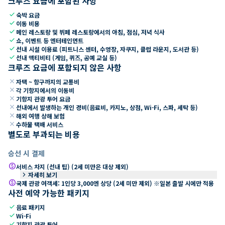
크루즈 요금에 포함된 사항
check
숙박 요금
check
이동 비용
check
메인 레스토랑 및 뷔페 레스토랑에서의 아침, 점심, 저녁 식사
check
쇼, 이벤트 등 엔터테인먼트
check
선내 시설 이용료 (피트니스 센터, 수영장, 자쿠지, 클럽 라운지, 도서관 등)
check
선내 액티비티 (게임, 퀴즈, 공예 교실 등)
크루즈 요금에 포함되지 않은 사항
close
자택 ~ 항구까지의 교통비
close
각 기항지에서의 이동비
close
기항지 관광 투어 요금
close
선내에서 발생하는 개인 경비(음료비, 카지노, 상점, Wi-Fi, 스파, 세탁 등)
close
해외 여행 상해 보험
close
수하물 택배 서비스
별도로 부과되는 비용
승선 시 결제
paid
서비스 차지 (선내 팁) (2세 미만은 대상 제외)
keyboard_arrow_right
자세히 보기
paid
국제 관광 여객세: 1인당 3,000엔 상당 (2세 미만 제외) ※일본 출발 시에만 적용
사전 예약 가능한 패키지
check
음료 패키지
check
Wi-Fi
check
기항지 관광 투어