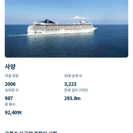
사양
처음 취항
최대 승객 수
2006
3,223
승무원 수
전체 길이 (미터)
987
293.8
m
총 톤수
92,409
t