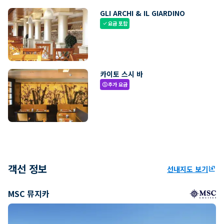
GLI ARCHI & IL GIARDINO
요금 포함
check
카이토 스시 바
추가 요금
paid
객선 정보
선내지도 보기
ungroup
MSC 뮤지카