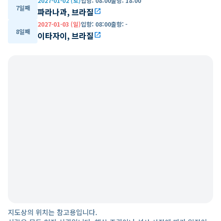
2027-01-02 (토)
입항
:
08:00
출항
:
18:00
7일째
파라나과, 브라질
open_in_new
2027-01-03 (일)
입항
:
08:00
출항
:
-
8일째
이타자이, 브라질
open_in_new
지도상의 위치는 참고용입니다.