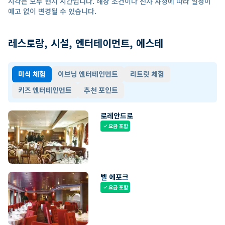
시각은 모두 현지 시간입니다. 해상 조건이나 선사 사정에 따라 일정이
예고 없이 변경될 수 있습니다.
레스토랑, 시설, 엔터테이먼트, 에스테
미식 체험
이브닝 엔터테인먼트
리트릿 체험
키즈 엔터테인먼트
추천 포인트
로레안드로
요금 포함
check
벨 에포크
요금 포함
check