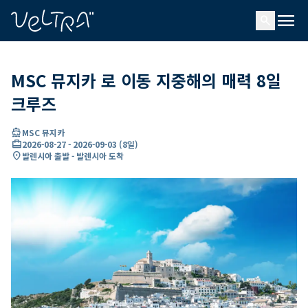
ading...
딩
menu
…
search
MSC 뮤지카 로 이동 지중해의 매력 8일
크루즈
directions_boat
MSC 뮤지카
card_travel
2026-08-27
-
2026-09-03
(
8일
)
location_on
발렌시아 출발 - 발렌시아 도착