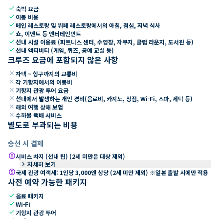
check
숙박 요금
check
이동 비용
check
메인 레스토랑 및 뷔페 레스토랑에서의 아침, 점심, 저녁 식사
check
쇼, 이벤트 등 엔터테인먼트
check
선내 시설 이용료 (피트니스 센터, 수영장, 자쿠지, 클럽 라운지, 도서관 등)
check
선내 액티비티 (게임, 퀴즈, 공예 교실 등)
크루즈 요금에 포함되지 않은 사항
close
자택 ~ 항구까지의 교통비
close
각 기항지에서의 이동비
close
기항지 관광 투어 요금
close
선내에서 발생하는 개인 경비(음료비, 카지노, 상점, Wi-Fi, 스파, 세탁 등)
close
해외 여행 상해 보험
close
수하물 택배 서비스
별도로 부과되는 비용
승선 시 결제
paid
서비스 차지 (선내 팁) (2세 미만은 대상 제외)
keyboard_arrow_right
자세히 보기
paid
국제 관광 여객세: 1인당 3,000엔 상당 (2세 미만 제외) ※일본 출발 시에만 적용
사전 예약 가능한 패키지
check
음료 패키지
check
Wi-Fi
check
기항지 관광 투어