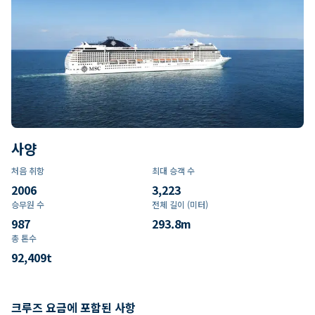
사양
처음 취항
최대 승객 수
2006
3,223
승무원 수
전체 길이 (미터)
987
293.8
m
총 톤수
92,409
t
크루즈 요금에 포함된 사항