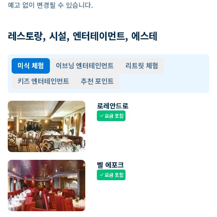
예고 없이 변경될 수 있습니다.
레스토랑, 시설, 엔터테이먼트, 에스테
미식 체험
이브닝 엔터테인먼트
리트릿 체험
키즈 엔터테인먼트
추천 포인트
로레안드로
요금 포함
check
벨 에포크
요금 포함
check