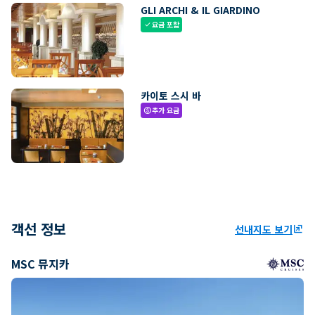
GLI ARCHI & IL GIARDINO
요금 포함
check
카이토 스시 바
추가 요금
paid
객선 정보
선내지도 보기
ungroup
MSC 뮤지카