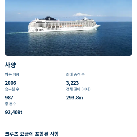
사양
처음 취항
최대 승객 수
2006
3,223
승무원 수
전체 길이 (미터)
987
293.8
m
총 톤수
92,409
t
크루즈 요금에 포함된 사항