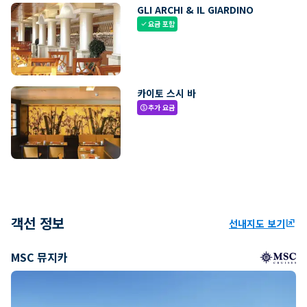
GLI ARCHI & IL GIARDINO
요금 포함
check
카이토 스시 바
추가 요금
paid
객선 정보
선내지도 보기
ungroup
MSC 뮤지카