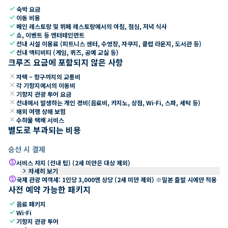
check
숙박 요금
check
이동 비용
check
메인 레스토랑 및 뷔페 레스토랑에서의 아침, 점심, 저녁 식사
check
쇼, 이벤트 등 엔터테인먼트
check
선내 시설 이용료 (피트니스 센터, 수영장, 자쿠지, 클럽 라운지, 도서관 등)
check
선내 액티비티 (게임, 퀴즈, 공예 교실 등)
크루즈 요금에 포함되지 않은 사항
close
자택 ~ 항구까지의 교통비
close
각 기항지에서의 이동비
close
기항지 관광 투어 요금
close
선내에서 발생하는 개인 경비(음료비, 카지노, 상점, Wi-Fi, 스파, 세탁 등)
close
해외 여행 상해 보험
close
수하물 택배 서비스
별도로 부과되는 비용
승선 시 결제
paid
서비스 차지 (선내 팁) (2세 미만은 대상 제외)
keyboard_arrow_right
자세히 보기
paid
국제 관광 여객세: 1인당 3,000엔 상당 (2세 미만 제외) ※일본 출발 시에만 적용
사전 예약 가능한 패키지
check
음료 패키지
check
Wi-Fi
check
기항지 관광 투어