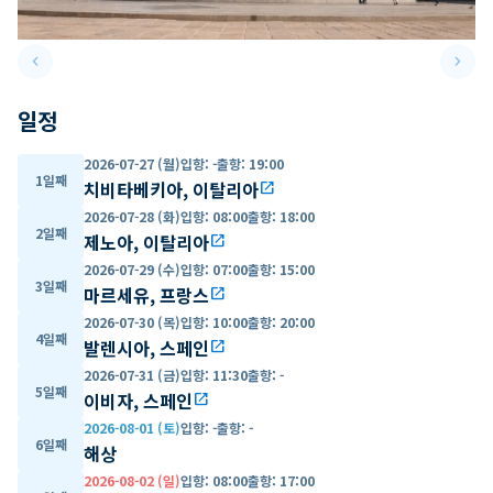
keyboard_arrow_left
keyboard_arrow_right
Previous slide
Next 
일정
2026-07-27 (월)
입항
:
-
출항
:
19:00
1일째
치비타베키아, 이탈리아
open_in_new
2026-07-28 (화)
입항
:
08:00
출항
:
18:00
2일째
제노아, 이탈리아
open_in_new
2026-07-29 (수)
입항
:
07:00
출항
:
15:00
3일째
마르세유, 프랑스
open_in_new
2026-07-30 (목)
입항
:
10:00
출항
:
20:00
4일째
발렌시아, 스페인
open_in_new
2026-07-31 (금)
입항
:
11:30
출항
:
-
5일째
이비자, 스페인
open_in_new
2026-08-01 (토)
입항
:
-
출항
:
-
6일째
해상
2026-08-02 (일)
입항
:
08:00
출항
:
17:00