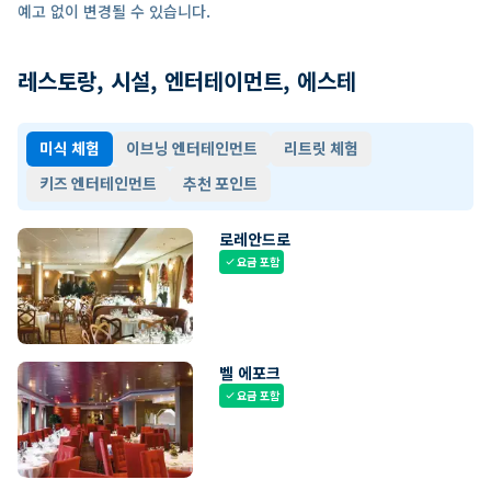
예고 없이 변경될 수 있습니다.
레스토랑, 시설, 엔터테이먼트, 에스테
미식 체험
이브닝 엔터테인먼트
리트릿 체험
키즈 엔터테인먼트
추천 포인트
로레안드로
요금 포함
check
벨 에포크
요금 포함
check