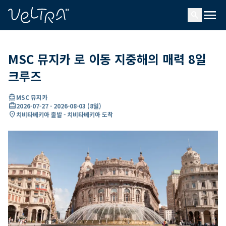
ading...
딩
menu
…
search
MSC 뮤지카 로 이동 지중해의 매력 8일
크루즈
directions_boat
MSC 뮤지카
card_travel
2026-07-27
-
2026-08-03
(
8일
)
location_on
치비타베키아 출발 - 치비타베키아 도착