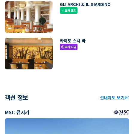
GLI ARCHI & IL GIARDINO
요금 포함
check
카이토 스시 바
추가 요금
paid
객선 정보
선내지도 보기
ungroup
MSC 뮤지카