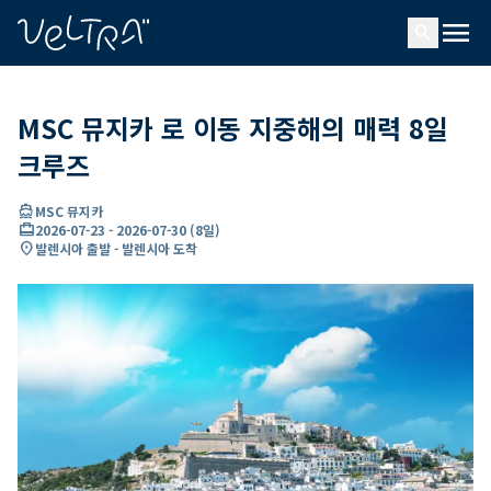
ading...
딩
menu
…
search
MSC 뮤지카 로 이동 지중해의 매력 8일
크루즈
directions_boat
MSC 뮤지카
card_travel
2026-07-23
-
2026-07-30
(
8일
)
location_on
발렌시아 출발 - 발렌시아 도착