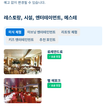
예고 없이 변경될 수 있습니다.
레스토랑, 시설, 엔터테이먼트, 에스테
미식 체험
이브닝 엔터테인먼트
리트릿 체험
키즈 엔터테인먼트
추천 포인트
로레안드로
요금 포함
check
벨 에포크
요금 포함
check