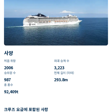
사양
처음 취항
최대 승객 수
2006
3,223
승무원 수
전체 길이 (미터)
987
293.8
m
총 톤수
92,409
t
크루즈 요금에 포함된 사항