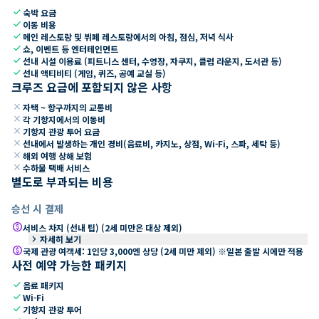
check
숙박 요금
check
이동 비용
check
메인 레스토랑 및 뷔페 레스토랑에서의 아침, 점심, 저녁 식사
check
쇼, 이벤트 등 엔터테인먼트
check
선내 시설 이용료 (피트니스 센터, 수영장, 자쿠지, 클럽 라운지, 도서관 등)
check
선내 액티비티 (게임, 퀴즈, 공예 교실 등)
크루즈 요금에 포함되지 않은 사항
close
자택 ~ 항구까지의 교통비
close
각 기항지에서의 이동비
close
기항지 관광 투어 요금
close
선내에서 발생하는 개인 경비(음료비, 카지노, 상점, Wi-Fi, 스파, 세탁 등)
close
해외 여행 상해 보험
close
수하물 택배 서비스
별도로 부과되는 비용
승선 시 결제
paid
서비스 차지 (선내 팁) (2세 미만은 대상 제외)
keyboard_arrow_right
자세히 보기
paid
국제 관광 여객세: 1인당 3,000엔 상당 (2세 미만 제외) ※일본 출발 시에만 적용
사전 예약 가능한 패키지
check
음료 패키지
check
Wi-Fi
check
기항지 관광 투어