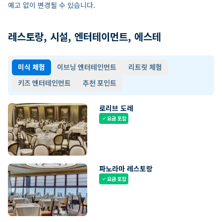
예고 없이 변경될 수 있습니다.
레스토랑, 시설, 엔터테이먼트, 에스테
미식 체험
이브닝 엔터테인먼트
리트릿 체험
키즈 엔터테인먼트
추천 포인트
로리브 도레
요금 포함
check
파노라마 레스토랑
요금 포함
check