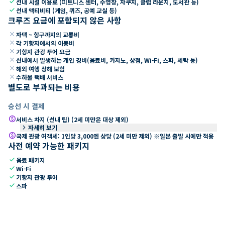
check
선내 시설 이용료 (피트니스 센터, 수영장, 자쿠지, 클럽 라운지, 도서관 등)
check
선내 액티비티 (게임, 퀴즈, 공예 교실 등)
크루즈 요금에 포함되지 않은 사항
close
자택 ~ 항구까지의 교통비
close
각 기항지에서의 이동비
close
기항지 관광 투어 요금
close
선내에서 발생하는 개인 경비(음료비, 카지노, 상점, Wi-Fi, 스파, 세탁 등)
close
해외 여행 상해 보험
close
수하물 택배 서비스
별도로 부과되는 비용
승선 시 결제
paid
서비스 차지 (선내 팁) (2세 미만은 대상 제외)
keyboard_arrow_right
자세히 보기
paid
국제 관광 여객세: 1인당 3,000엔 상당 (2세 미만 제외) ※일본 출발 시에만 적용
사전 예약 가능한 패키지
check
음료 패키지
check
Wi-Fi
check
기항지 관광 투어
check
스파