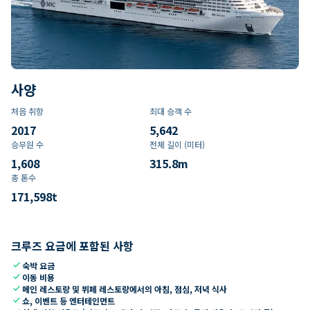
사양
처음 취항
최대 승객 수
2017
5,642
승무원 수
전체 길이 (미터)
1,608
315.8
m
총 톤수
171,598
t
크루즈 요금에 포함된 사항
check
숙박 요금
check
이동 비용
check
메인 레스토랑 및 뷔페 레스토랑에서의 아침, 점심, 저녁 식사
check
쇼, 이벤트 등 엔터테인먼트