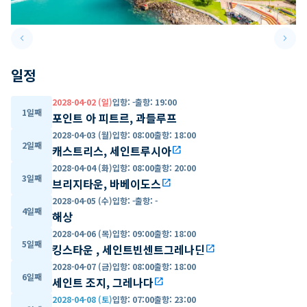
keyboard_arrow_left
keyboard_arrow_right
Previous slide
Next 
일정
2028-04-02 (일)
입항
:
-
출항
:
19:00
1일째
포인트 아 피트르, 과들루프
2028-04-03 (월)
입항
:
08:00
출항
:
18:00
2일째
캐스트리스, 세인트루시아
open_in_new
2028-04-04 (화)
입항
:
08:00
출항
:
20:00
3일째
브리지타운, 바베이도스
open_in_new
2028-04-05 (수)
입항
:
-
출항
:
-
4일째
해상
2028-04-06 (목)
입항
:
09:00
출항
:
18:00
5일째
킹스타운 , 세인트빈센트그레나딘
open_in_new
2028-04-07 (금)
입항
:
08:00
출항
:
18:00
6일째
세인트 조지, 그레나다
open_in_new
2028-04-08 (토)
입항
:
07:00
출항
:
23:00