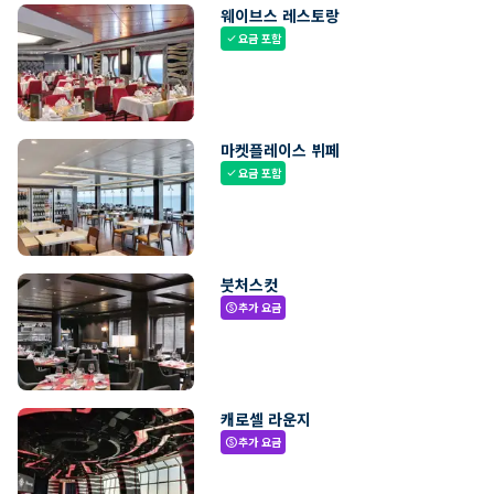
웨이브스 레스토랑
요금 포함
check
마켓플레이스 뷔페
요금 포함
check
붓처스컷
추가 요금
paid
캐로셀 라운지
추가 요금
paid