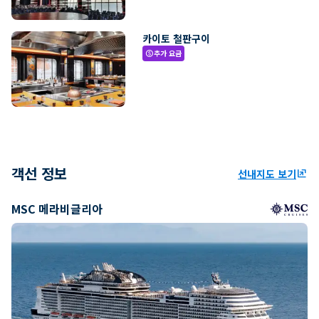
카이토 철판구이
추가 요금
paid
객선 정보
선내지도 보기
ungroup
MSC 메라비글리아