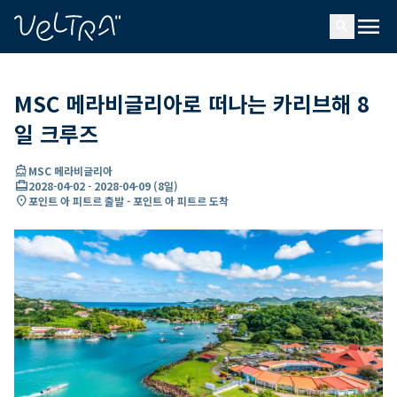
ading...
딩
menu
…
search
MSC 메라비글리아로 떠나는 카리브해 8
일 크루즈
directions_boat
MSC 메라비글리아
card_travel
2028-04-02
-
2028-04-09
(
8일
)
location_on
포인트 아 피트르 출발 - 포인트 아 피트르 도착