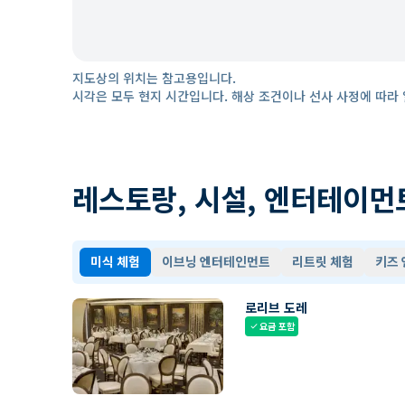
지도상의 위치는 참고용입니다.
시각은 모두 현지 시간입니다. 해상 조건이나 선사 사정에 따라 
레스토랑, 시설, 엔터테이먼
미식 체험
이브닝 엔터테인먼트
리트릿 체험
키즈
로리브 도레
요금 포함
check