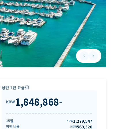
keyboard_arrow_left
keyboard_arrow_right
Previous slide
Next slide
성인 1인 요금
info
1,848,868
-
KRW
15일
1,279,547
KRW
항만 비용
569,320
KRW