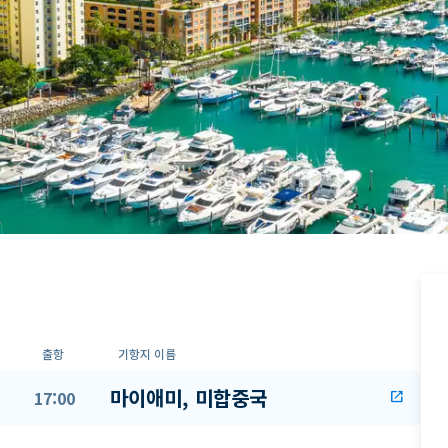
출항
기항지 이름
마이애미, 미합중국
17:00
open_in_new