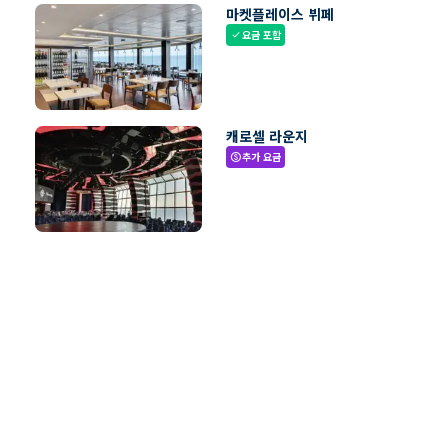
마켓플레이스 뷔페
요금 포함
check
캐로셀 라운지
추가 요금
paid