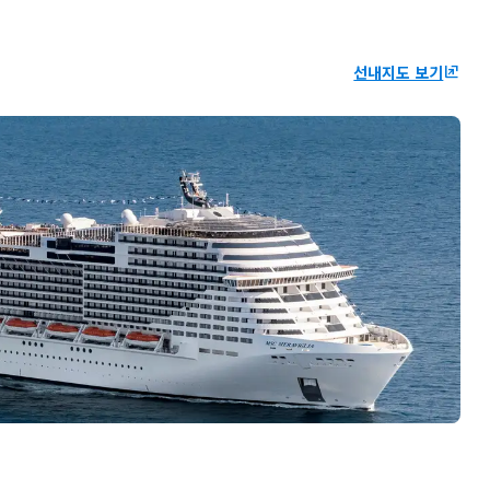
선내지도 보기
ungroup