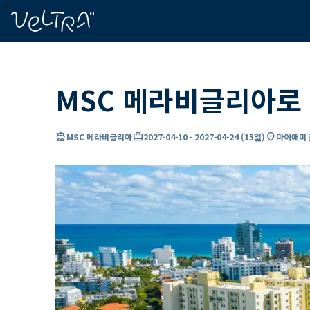
ading...
딩
…
MSC 메라비글리아로 
directions_boat
card_travel
location_on
MSC 메라비글리아
2027-04-10
-
2027-04-24
(
15일
)
마이애미 