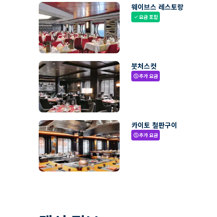
웨이브스 레스토랑
요금 포함
check
붓처스컷
추가 요금
paid
카이토 철판구이
추가 요금
paid