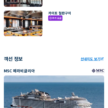
카이토 철판구이
추가 요금
paid
객선 정보
선내지도 보기
ungroup
MSC 메라비글리아