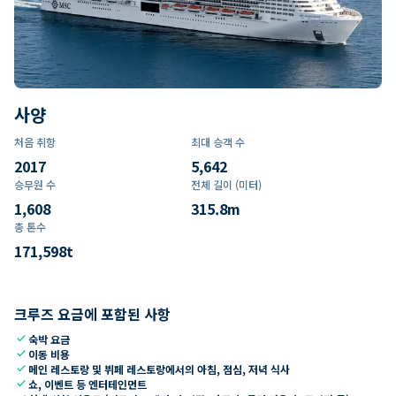
사양
처음 취항
최대 승객 수
2017
5,642
승무원 수
전체 길이 (미터)
1,608
315.8
m
총 톤수
171,598
t
크루즈 요금에 포함된 사항
check
숙박 요금
check
이동 비용
check
메인 레스토랑 및 뷔페 레스토랑에서의 아침, 점심, 저녁 식사
check
쇼, 이벤트 등 엔터테인먼트