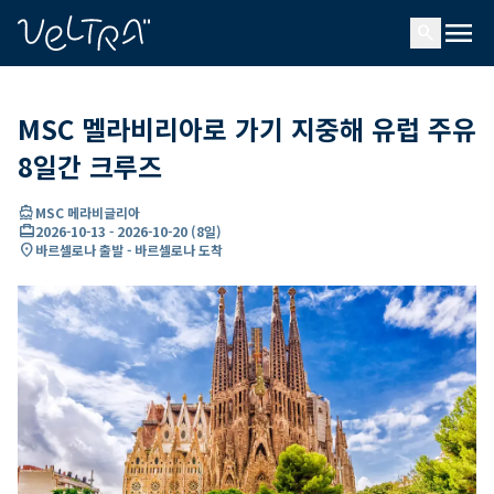
ading...
딩
menu
…
search
MSC 멜라비리아로 가기 지중해 유럽 주유
8일간 크루즈
directions_boat
MSC 메라비글리아
card_travel
2026-10-13
-
2026-10-20
(
8일
)
location_on
바르셀로나 출발 - 바르셀로나 도착