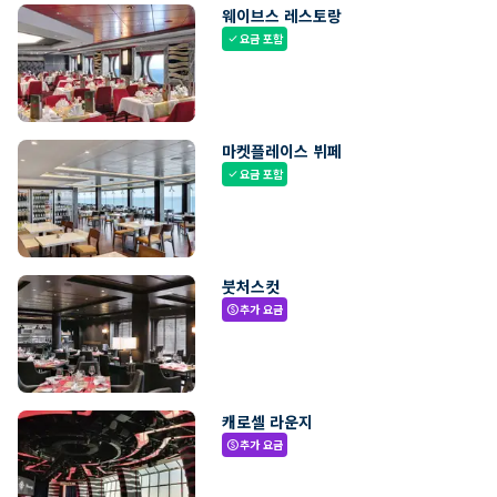
웨이브스 레스토랑
요금 포함
check
마켓플레이스 뷔페
요금 포함
check
붓처스컷
추가 요금
paid
캐로셀 라운지
추가 요금
paid