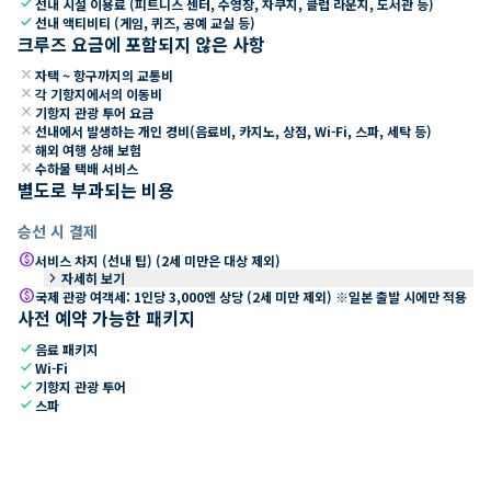
check
선내 시설 이용료 (피트니스 센터, 수영장, 자쿠지, 클럽 라운지, 도서관 등)
check
선내 액티비티 (게임, 퀴즈, 공예 교실 등)
크루즈 요금에 포함되지 않은 사항
close
자택 ~ 항구까지의 교통비
close
각 기항지에서의 이동비
close
기항지 관광 투어 요금
close
선내에서 발생하는 개인 경비(음료비, 카지노, 상점, Wi-Fi, 스파, 세탁 등)
close
해외 여행 상해 보험
close
수하물 택배 서비스
별도로 부과되는 비용
승선 시 결제
paid
서비스 차지 (선내 팁) (2세 미만은 대상 제외)
keyboard_arrow_right
자세히 보기
paid
국제 관광 여객세: 1인당 3,000엔 상당 (2세 미만 제외) ※일본 출발 시에만 적용
사전 예약 가능한 패키지
check
음료 패키지
check
Wi-Fi
check
기항지 관광 투어
check
스파