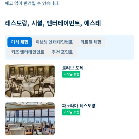
예고 없이 변경될 수 있습니다.
레스토랑, 시설, 엔터테이먼트, 에스테
미식 체험
이브닝 엔터테인먼트
리트릿 체험
키즈 엔터테인먼트
추천 포인트
로리브 도레
요금 포함
check
파노라마 레스토랑
요금 포함
check