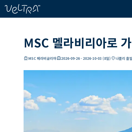
ading...
딩
…
MSC 멜라비리아로 가
directions_boat
card_travel
location_on
MSC 메라비글리아
2026-09-26
-
2026-10-03
(
8일
)
나폴리 출발