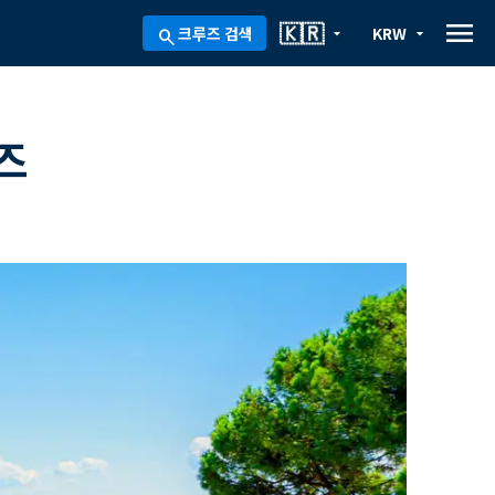
menu
🇰🇷
크루즈 검색
KRW
arrow_drop_down
arrow_drop_down
search
즈