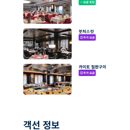
요금 포함
check
붓처스컷
추가 요금
paid
카이토 철판구이
추가 요금
paid
객선 정보