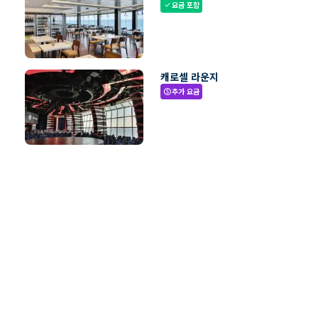
요금 포함
check
캐로셀 라운지
추가 요금
paid