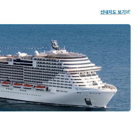
선내지도 보기
ungroup