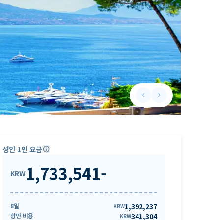
keyboard_arrow_left
keyboard_arrow_right
Previous slide
Next slide
성인 1인 요금
info
1,733,541
-
KRW
8일
1,392,237
KRW
항만 비용
341,304
KRW