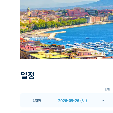
일정
입항
2026-09-26 (토)
-
1일째