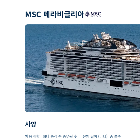
MSC 메라비글리아
사양
처음 취항
최대 승객 수
승무원 수
전체 길이 (미터)
총 톤수