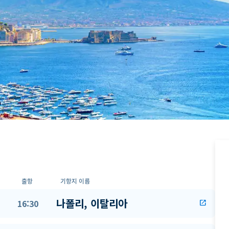
출항
기항지 이름
나폴리, 이탈리아
16:30
open_in_new