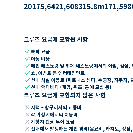
2017
5,642
1,608
315.8
m
171,598
크루즈 요금에 포함된 사항
check
숙박 요금
check
이동 비용
check
메인 레스토랑 및 뷔페 레스토랑에서의 아침, 점심, 
check
쇼, 이벤트 등 엔터테인먼트
check
선내 시설 이용료 (피트니스 센터, 수영장, 자쿠지, 
check
선내 액티비티 (게임, 퀴즈, 공예 교실 등)
크루즈 요금에 포함되지 않은 사항
close
자택 ~ 항구까지의 교통비
close
각 기항지에서의 이동비
close
기항지 관광 투어 요금
close
선내에서 발생하는 개인 경비(음료비, 카지노, 상점, Wi