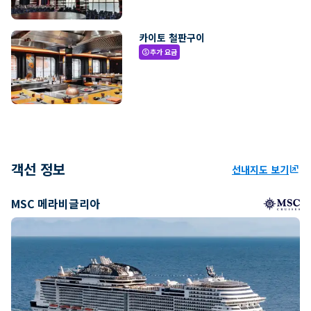
카이토 철판구이
추가 요금
paid
객선 정보
선내지도 보기
ungroup
MSC 메라비글리아