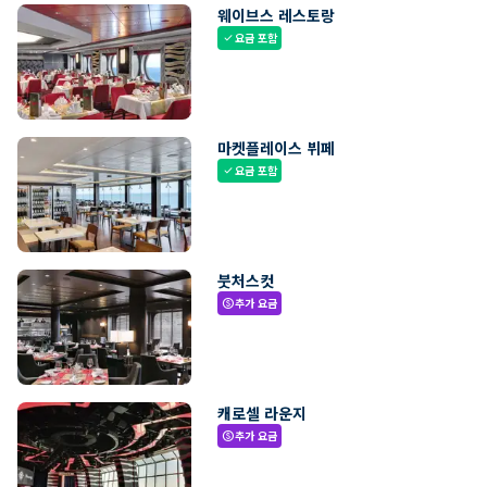
웨이브스 레스토랑
요금 포함
check
마켓플레이스 뷔페
요금 포함
check
붓처스컷
추가 요금
paid
캐로셀 라운지
추가 요금
paid