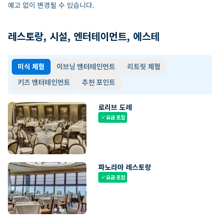
예고 없이 변경될 수 있습니다.
레스토랑, 시설, 엔터테이먼트, 에스테
미식 체험
이브닝 엔터테인먼트
리트릿 체험
키즈 엔터테인먼트
추천 포인트
로리브 도레
요금 포함
check
파노라마 레스토랑
요금 포함
check