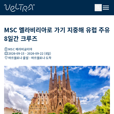
ading...
딩
menu
…
search
MSC 멜라비리아로 가기 지중해 유럽 주유
8일간 크루즈
directions_boat
MSC 메라비글리아
card_travel
2026-09-15
-
2026-09-22
(
8일
)
location_on
바르셀로나 출발 - 바르셀로나 도착