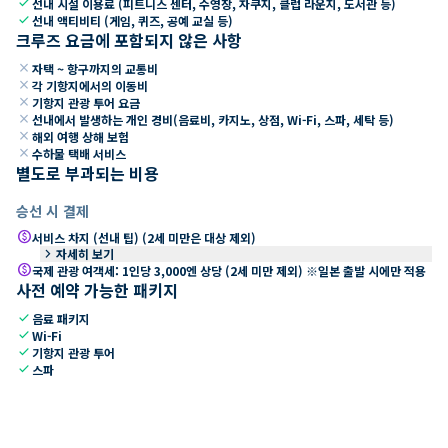
check
선내 시설 이용료 (피트니스 센터, 수영장, 자쿠지, 클럽 라운지, 도서관 등)
check
선내 액티비티 (게임, 퀴즈, 공예 교실 등)
크루즈 요금에 포함되지 않은 사항
close
자택 ~ 항구까지의 교통비
close
각 기항지에서의 이동비
close
기항지 관광 투어 요금
close
선내에서 발생하는 개인 경비(음료비, 카지노, 상점, Wi-Fi, 스파, 세탁 등)
close
해외 여행 상해 보험
close
수하물 택배 서비스
별도로 부과되는 비용
승선 시 결제
paid
서비스 차지 (선내 팁) (2세 미만은 대상 제외)
keyboard_arrow_right
자세히 보기
paid
국제 관광 여객세: 1인당 3,000엔 상당 (2세 미만 제외) ※일본 출발 시에만 적용
사전 예약 가능한 패키지
check
음료 패키지
check
Wi-Fi
check
기항지 관광 투어
check
스파