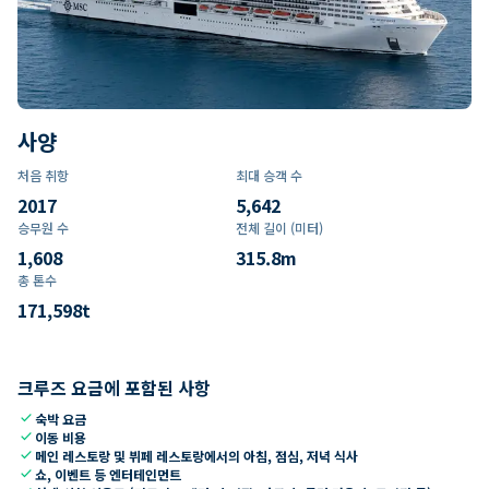
사양
처음 취항
최대 승객 수
2017
5,642
승무원 수
전체 길이 (미터)
1,608
315.8
m
총 톤수
171,598
t
크루즈 요금에 포함된 사항
check
숙박 요금
check
이동 비용
check
메인 레스토랑 및 뷔페 레스토랑에서의 아침, 점심, 저녁 식사
check
쇼, 이벤트 등 엔터테인먼트