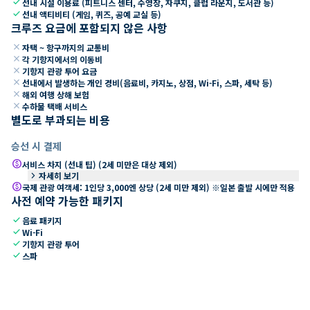
check
선내 시설 이용료 (피트니스 센터, 수영장, 자쿠지, 클럽 라운지, 도서관 등)
check
선내 액티비티 (게임, 퀴즈, 공예 교실 등)
크루즈 요금에 포함되지 않은 사항
close
자택 ~ 항구까지의 교통비
close
각 기항지에서의 이동비
close
기항지 관광 투어 요금
close
선내에서 발생하는 개인 경비(음료비, 카지노, 상점, Wi-Fi, 스파, 세탁 등)
close
해외 여행 상해 보험
close
수하물 택배 서비스
별도로 부과되는 비용
승선 시 결제
paid
서비스 차지 (선내 팁) (2세 미만은 대상 제외)
keyboard_arrow_right
자세히 보기
paid
국제 관광 여객세: 1인당 3,000엔 상당 (2세 미만 제외) ※일본 출발 시에만 적용
사전 예약 가능한 패키지
check
음료 패키지
check
Wi-Fi
check
기항지 관광 투어
check
스파