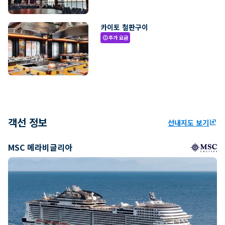
카이토 철판구이
추가 요금
paid
객선 정보
선내지도 보기
ungroup
MSC 메라비글리아