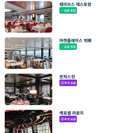
웨이브스 레스토랑
요금 포함
check
마켓플레이스 뷔페
요금 포함
check
붓처스컷
추가 요금
paid
캐로셀 라운지
추가 요금
paid