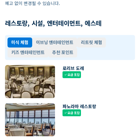
예고 없이 변경될 수 있습니다.
레스토랑, 시설, 엔터테이먼트, 에스테
미식 체험
이브닝 엔터테인먼트
리트릿 체험
키즈 엔터테인먼트
추천 포인트
로리브 도레
요금 포함
check
파노라마 레스토랑
요금 포함
check