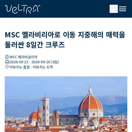
ading...
딩
menu
…
search
MSC 멜라비리아로 이동 지중해의 매력을
둘러싼 8일간 크루즈
directions_boat
MSC 메라비글리아
card_travel
2026-09-13
-
2026-09-20
(
8일
)
location_on
리보르노 출발 - 리보르노 도착