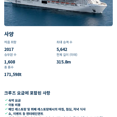
사양
처음 취항
최대 승객 수
2017
5,642
승무원 수
전체 길이 (미터)
1,608
315.8
m
총 톤수
171,598
t
크루즈 요금에 포함된 사항
check
숙박 요금
check
이동 비용
check
메인 레스토랑 및 뷔페 레스토랑에서의 아침, 점심, 저녁 식사
check
쇼, 이벤트 등 엔터테인먼트