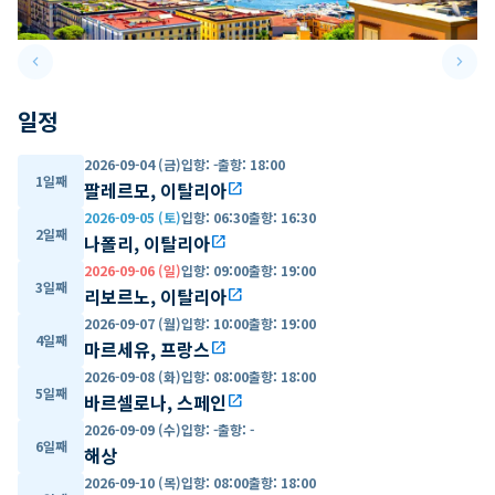
keyboard_arrow_left
keyboard_arrow_right
Previous slide
Next 
일정
2026-09-04 (금)
입항
:
-
출항
:
18:00
1일째
팔레르모, 이탈리아
open_in_new
2026-09-05 (토)
입항
:
06:30
출항
:
16:30
2일째
나폴리, 이탈리아
open_in_new
2026-09-06 (일)
입항
:
09:00
출항
:
19:00
3일째
리보르노, 이탈리아
open_in_new
2026-09-07 (월)
입항
:
10:00
출항
:
19:00
4일째
마르세유, 프랑스
open_in_new
2026-09-08 (화)
입항
:
08:00
출항
:
18:00
5일째
바르셀로나, 스페인
open_in_new
2026-09-09 (수)
입항
:
-
출항
:
-
6일째
해상
2026-09-10 (목)
입항
:
08:00
출항
:
18:00