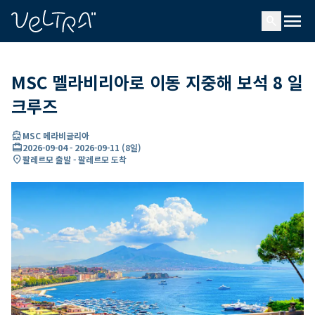
ading...
딩
menu
…
search
MSC 멜라비리아로 이동 지중해 보석 8 일
크루즈
directions_boat
MSC 메라비글리아
card_travel
2026-09-04
-
2026-09-11
(
8일
)
location_on
팔레르모 출발 - 팔레르모 도착