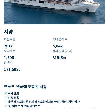
사양
처음 취항
최대 승객 수
2017
5,642
승무원 수
전체 길이 (미터)
1,608
315.8
m
총 톤수
171,598
t
크루즈 요금에 포함된 사항
check
숙박 요금
check
이동 비용
check
메인 레스토랑 및 뷔페 레스토랑에서의 아침, 점심, 저녁 식사
check
쇼, 이벤트 등 엔터테인먼트