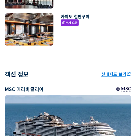
카이토 철판구이
추가 요금
paid
객선 정보
선내지도 보기
ungroup
MSC 메라비글리아