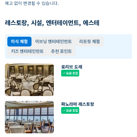
예고 없이 변경될 수 있습니다.
레스토랑, 시설, 엔터테이먼트, 에스테
미식 체험
이브닝 엔터테인먼트
리트릿 체험
키즈 엔터테인먼트
추천 포인트
로리브 도레
요금 포함
check
파노라마 레스토랑
요금 포함
check