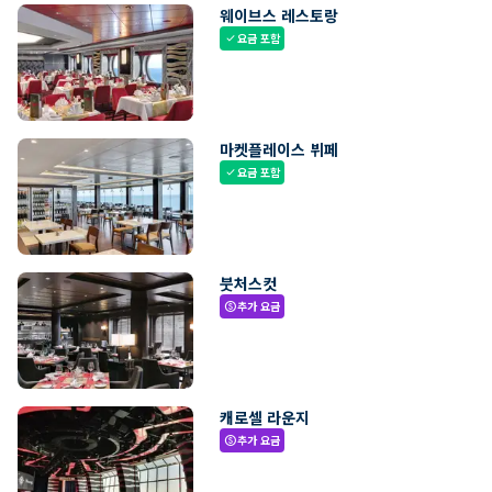
웨이브스 레스토랑
요금 포함
check
마켓플레이스 뷔페
요금 포함
check
붓처스컷
추가 요금
paid
캐로셀 라운지
추가 요금
paid