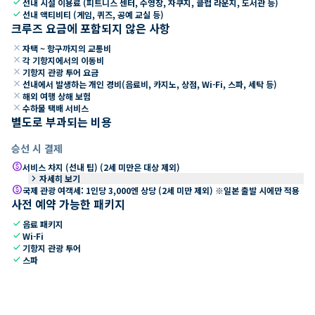
check
선내 시설 이용료 (피트니스 센터, 수영장, 자쿠지, 클럽 라운지, 도서관 등)
check
선내 액티비티 (게임, 퀴즈, 공예 교실 등)
크루즈 요금에 포함되지 않은 사항
close
자택 ~ 항구까지의 교통비
close
각 기항지에서의 이동비
close
기항지 관광 투어 요금
close
선내에서 발생하는 개인 경비(음료비, 카지노, 상점, Wi-Fi, 스파, 세탁 등)
close
해외 여행 상해 보험
close
수하물 택배 서비스
별도로 부과되는 비용
승선 시 결제
paid
서비스 차지 (선내 팁) (2세 미만은 대상 제외)
keyboard_arrow_right
자세히 보기
paid
국제 관광 여객세: 1인당 3,000엔 상당 (2세 미만 제외) ※일본 출발 시에만 적용
사전 예약 가능한 패키지
check
음료 패키지
check
Wi-Fi
check
기항지 관광 투어
check
스파