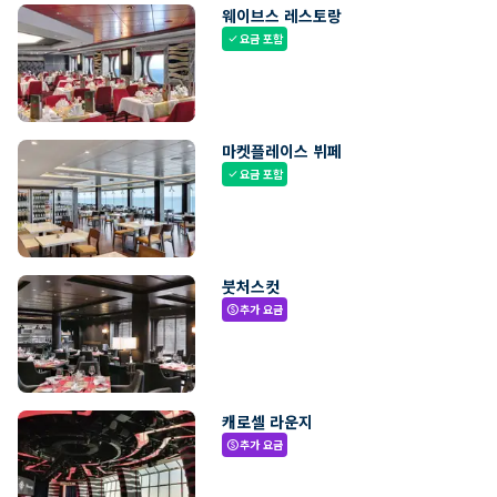
웨이브스 레스토랑
요금 포함
check
마켓플레이스 뷔페
요금 포함
check
붓처스컷
추가 요금
paid
캐로셀 라운지
추가 요금
paid