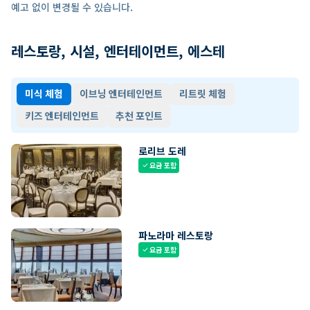
예고 없이 변경될 수 있습니다.
레스토랑, 시설, 엔터테이먼트, 에스테
미식 체험
이브닝 엔터테인먼트
리트릿 체험
키즈 엔터테인먼트
추천 포인트
로리브 도레
요금 포함
check
파노라마 레스토랑
요금 포함
check