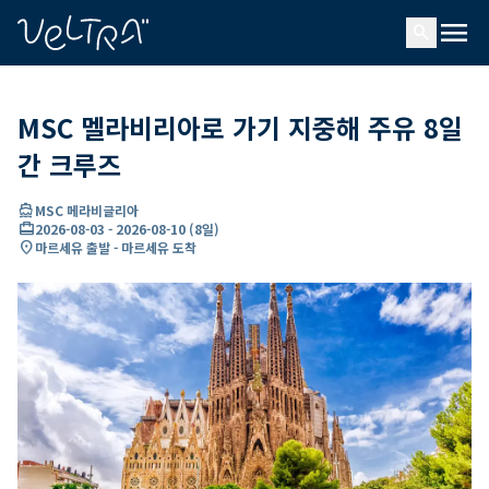
ading...
딩
menu
…
search
MSC 멜라비리아로 가기 지중해 주유 8일
간 크루즈
directions_boat
MSC 메라비글리아
card_travel
2026-08-03
-
2026-08-10
(
8일
)
location_on
마르세유 출발 - 마르세유 도착