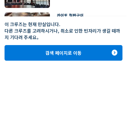
카이토 철판구이
추가 요금
paid
이 크루즈는 현재 만실입니다.

다른 크루즈를 고려하시거나, 취소로 인한 빈자리가 생길 때까
지 기다려 주세요。
expand_circle_right
검색 페이지로 이동
객선 정보
선내지도 보기
ungroup
MSC 메라비글리아