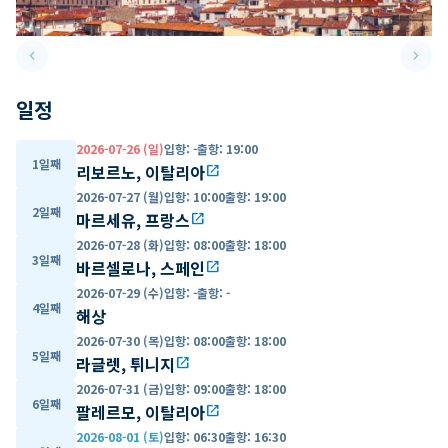
keyboard_arrow_left
keyboard_arrow_right
Previous slide
Next 
일정
2026-07-26 (일)
입항
:
-
출항
:
19:00
1일째
리보르노, 이탈리아
open_in_new
2026-07-27 (월)
입항
:
10:00
출항
:
19:00
2일째
마르세유, 프랑스
open_in_new
2026-07-28 (화)
입항
:
08:00
출항
:
18:00
3일째
바르셀로나, 스페인
open_in_new
2026-07-29 (수)
입항
:
-
출항
:
-
4일째
해상
2026-07-30 (목)
입항
:
08:00
출항
:
18:00
5일째
라글렛, 튀니지
open_in_new
2026-07-31 (금)
입항
:
09:00
출항
:
18:00
6일째
팔레르모, 이탈리아
open_in_new
2026-08-01 (토)
입항
:
06:30
출항
:
16:30