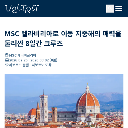
ading...
딩
menu
…
search
MSC 멜라비리아로 이동 지중해의 매력을
둘러싼 8일간 크루즈
directions_boat
MSC 메라비글리아
card_travel
2026-07-26
-
2026-08-02
(
8일
)
location_on
리보르노 출발 - 리보르노 도착