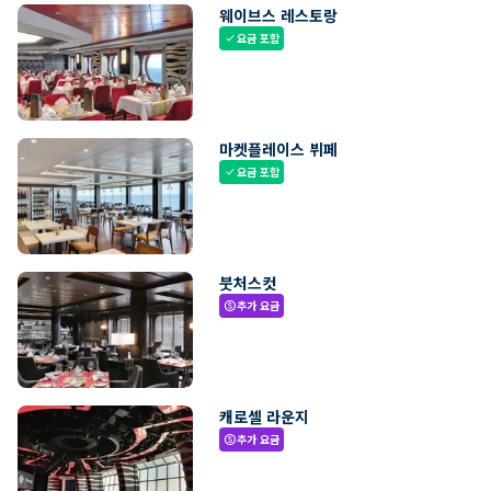
웨이브스 레스토랑
요금 포함
check
마켓플레이스 뷔페
요금 포함
check
붓처스컷
추가 요금
paid
캐로셀 라운지
추가 요금
paid