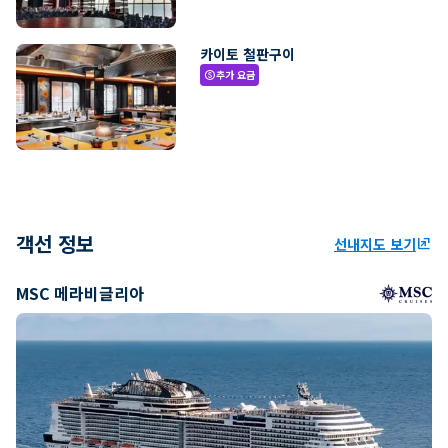
카이토 철판구이
추가 요금
paid
객선 정보
선내지도 보기
ungroup
MSC 메라비글리아