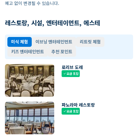
예고 없이 변경될 수 있습니다.
레스토랑, 시설, 엔터테이먼트, 에스테
미식 체험
이브닝 엔터테인먼트
리트릿 체험
키즈 엔터테인먼트
추천 포인트
로리브 도레
요금 포함
check
파노라마 레스토랑
요금 포함
check