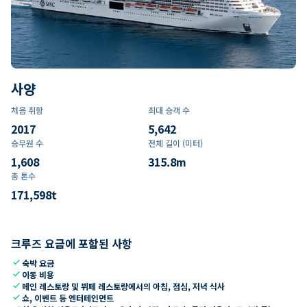
사양
처음 취항
최대 승객 수
2017
5,642
승무원 수
전체 길이 (미터)
1,608
315.8
m
총 톤수
171,598
t
크루즈 요금에 포함된 사항
check
숙박 요금
check
이동 비용
check
메인 레스토랑 및 뷔페 레스토랑에서의 아침, 점심, 저녁 식사
check
쇼, 이벤트 등 엔터테인먼트