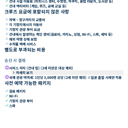
check
선내 시설 이용료 (피트니스 센터, 수영장, 자쿠지, 클럽 라운지, 도서관 등)
check
선내 액티비티 (게임, 퀴즈, 공예 교실 등)
크루즈 요금에 포함되지 않은 사항
close
자택 ~ 항구까지의 교통비
close
각 기항지에서의 이동비
close
기항지 관광 투어 요금
close
선내에서 발생하는 개인 경비(음료비, 카지노, 상점, Wi-Fi, 스파, 세탁 등)
close
해외 여행 상해 보험
close
수하물 택배 서비스
별도로 부과되는 비용
승선 시 결제
paid
서비스 차지 (선내 팁) (2세 미만은 대상 제외)
keyboard_arrow_right
자세히 보기
paid
국제 관광 여객세: 1인당 3,000엔 상당 (2세 미만 제외) ※일본 출발 시에만 적용
사전 예약 가능한 패키지
check
음료 패키지
check
Wi-Fi
check
기항지 관광 투어
check
스파