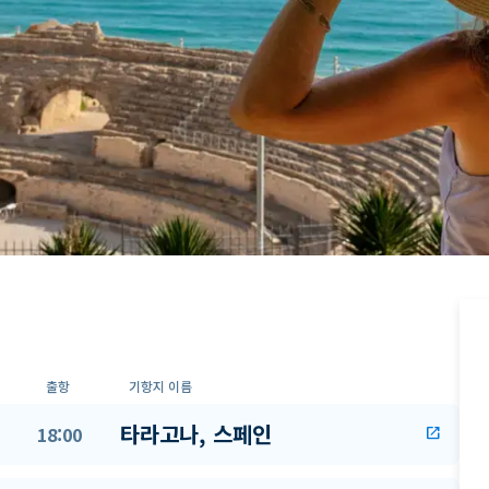
출항
기항지 이름
타라고나, 스페인
18:00
open_in_new