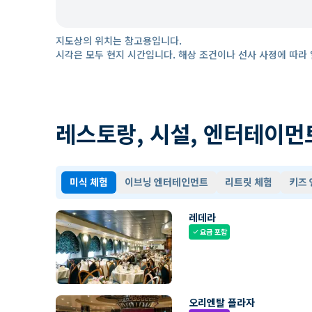
지도상의 위치는 참고용입니다.
시각은 모두 현지 시간입니다. 해상 조건이나 선사 사정에 따라 
레스토랑, 시설, 엔터테이먼
미식 체험
이브닝 엔터테인먼트
리트릿 체험
키즈
레데라
요금 포함
check
오리엔탈 플라자