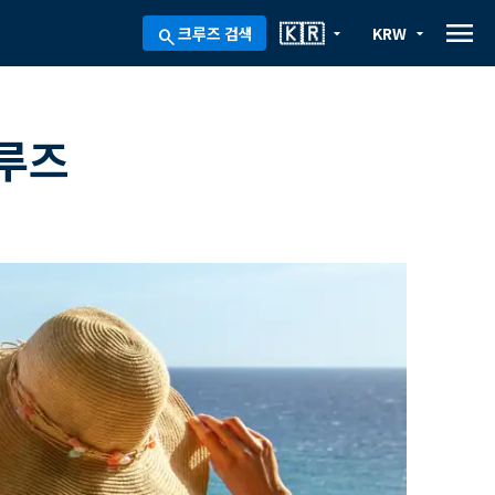
menu
🇰🇷
크루즈 검색
KRW
arrow_drop_down
arrow_drop_down
search
크루즈