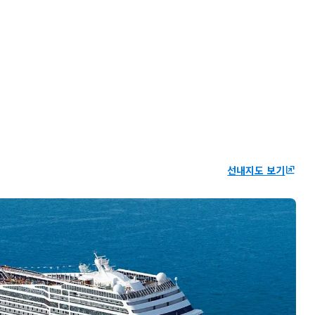
선내지도 보기
ungroup