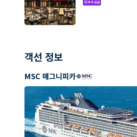
추가 요금
paid
객선 정보
MSC 매그니피카