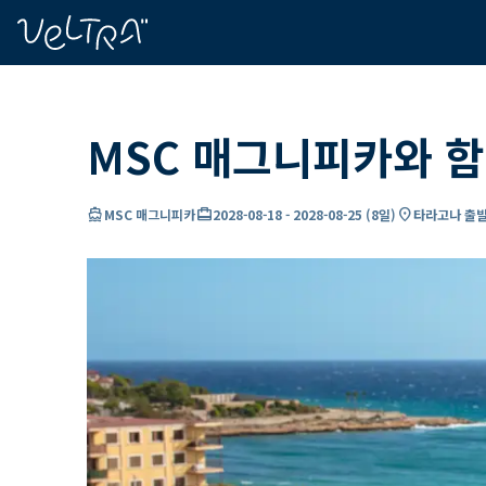
ading...
딩
…
MSC 매그니피카와 함
directions_boat
card_travel
location_on
MSC 매그니피카
2028-08-18
-
2028-08-25
(
8일
)
타라고나 출발