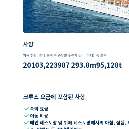
사양
처음 취항
최대 승객 수
승무원 수
전체 길이 (미터)
총 톤수
2010
3,223
987
293.8
m
95,128
t
크루즈 요금에 포함된 사항
check
숙박 요금
check
이동 비용
check
메인 레스토랑 및 뷔페 레스토랑에서의 아침, 점심, 