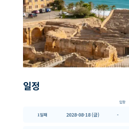
일정
입항
2028-08-18 (금)
-
1일째