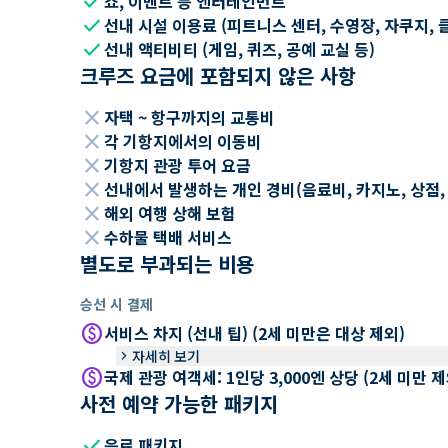
check
쇼, 이벤트 등 엔터테인먼트
check
선내 시설 이용료 (피트니스 센터, 수영장, 자쿠지, 
check
선내 액티비티 (게임, 퀴즈, 공예 교실 등)
크루즈 요금에 포함되지 않은 사항
close
자택 ~ 항구까지의 교통비
close
각 기항지에서의 이동비
close
기항지 관광 투어 요금
close
선내에서 발생하는 개인 경비(음료비, 카지노, 상점, Wi
close
해외 여행 상해 보험
close
수하물 택배 서비스
별도로 부과되는 비용
승선 시 결제
paid
서비스 차지 (선내 팁) (2세 미만은 대상 제외)
keyboard_arrow_right
자세히 보기
paid
국제 관광 여객세: 1인당 3,000엔 상당 (2세 미만
사전 예약 가능한 패키지
check
음료 패키지