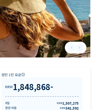
keyboard_arrow_left
keyboard_arrow_right
Previous slide
Next slide
성인 1인 요금
info
1,848,868
-
KRW
8일
1,507,275
KRW
항만 비용
341,592
KRW