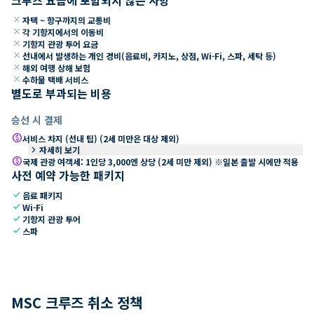
close
자택 ~ 항구까지의 교통비
close
각 기항지에서의 이동비
close
기항지 관광 투어 요금
close
선내에서 발생하는 개인 경비(음료비, 카지노, 상점, Wi-Fi, 스파, 세탁 등)
close
해외 여행 상해 보험
close
수하물 택배 서비스
별도로 부과되는 비용
승선 시 결제
paid
서비스 차지 (선내 팁) (2세 미만은 대상 제외)
keyboard_arrow_right
자세히 보기
paid
국제 관광 여객세: 1인당 3,000엔 상당 (2세 미만 제외) ※일본 출발 시에만 적용
사전 예약 가능한 패키지
check
음료 패키지
check
Wi-Fi
check
기항지 관광 투어
check
스파
MSC 크루즈 취소 정책