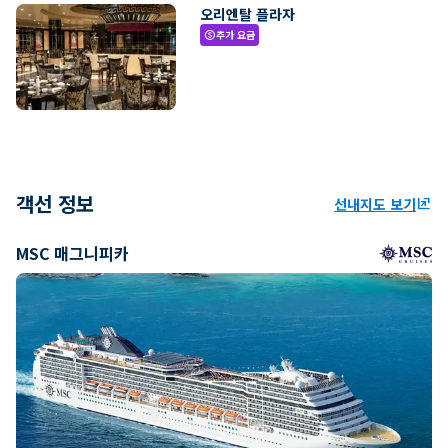
오리엔탈 플라자
추가 요금
paid
객선 정보
선내지도 보기
ungroup
MSC 매그니피카