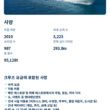
사양
처음 취항
최대 승객 수
2010
3,223
승무원 수
전체 길이 (미터)
987
293.8
m
총 톤수
95,128
t
크루즈 요금에 포함된 사항
check
숙박 요금
check
이동 비용
check
메인 레스토랑 및 뷔페 레스토랑에서의 아침, 점심, 저녁 식사
check
쇼, 이벤트 등 엔터테인먼트
check
선내 시설 이용료 (피트니스 센터, 수영장, 자쿠지, 클럽 라운지, 도서관 등)
check
선내 액티비티 (게임, 퀴즈, 공예 교실 등)
크루즈 요금에 포함되지 않은 사항