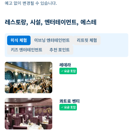
예고 없이 변경될 수 있습니다.
레스토랑, 시설, 엔터테이먼트, 에스테
미식 체험
이브닝 엔터테인먼트
리트릿 체험
키즈 엔터테인먼트
추천 포인트
레데라
요금 포함
check
콰트로 벤티
요금 포함
check