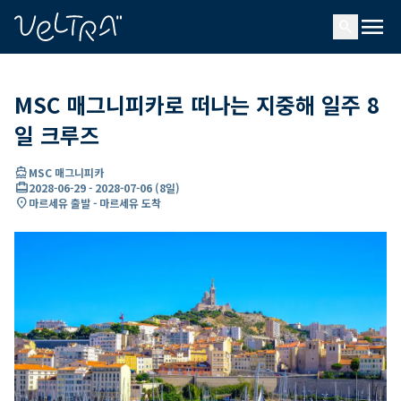
ading...
딩
menu
…
search
MSC 매그니피카로 떠나는 지중해 일주 8
일 크루즈
directions_boat
MSC 매그니피카
card_travel
2028-06-29
-
2028-07-06
(
8일
)
location_on
마르세유 출발 - 마르세유 도착