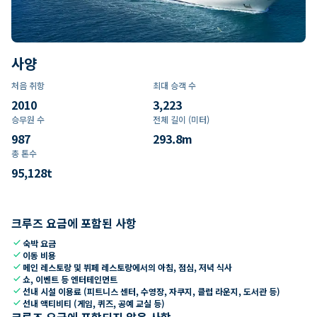
사양
처음 취항
최대 승객 수
2010
3,223
승무원 수
전체 길이 (미터)
987
293.8
m
총 톤수
95,128
t
크루즈 요금에 포함된 사항
check
숙박 요금
check
이동 비용
check
메인 레스토랑 및 뷔페 레스토랑에서의 아침, 점심, 저녁 식사
check
쇼, 이벤트 등 엔터테인먼트
check
선내 시설 이용료 (피트니스 센터, 수영장, 자쿠지, 클럽 라운지, 도서관 등)
check
선내 액티비티 (게임, 퀴즈, 공예 교실 등)
크루즈 요금에 포함되지 않은 사항