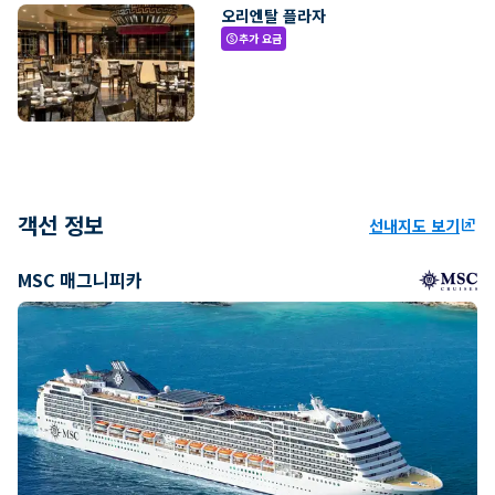
오리엔탈 플라자
추가 요금
paid
객선 정보
선내지도 보기
ungroup
MSC 매그니피카