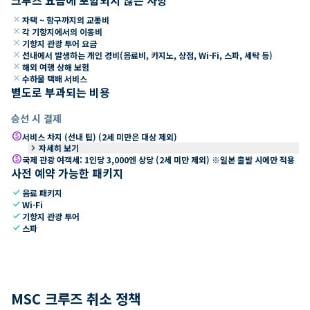
close
자택 ~ 항구까지의 교통비
close
각 기항지에서의 이동비
close
기항지 관광 투어 요금
close
선내에서 발생하는 개인 경비(음료비, 카지노, 상점, Wi-Fi, 스파, 세탁 등)
close
해외 여행 상해 보험
close
수하물 택배 서비스
별도로 부과되는 비용
승선 시 결제
paid
서비스 차지 (선내 팁) (2세 미만은 대상 제외)
keyboard_arrow_right
자세히 보기
paid
국제 관광 여객세: 1인당 3,000엔 상당 (2세 미만 제외) ※일본 출발 시에만 적용
사전 예약 가능한 패키지
check
음료 패키지
check
Wi-Fi
check
기항지 관광 투어
check
스파
MSC 크루즈 취소 정책