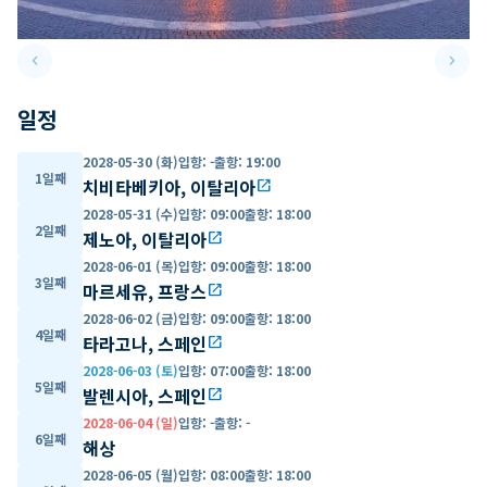
keyboard_arrow_left
keyboard_arrow_right
Previous slide
Next 
일정
2028-05-30 (화)
입항
:
-
출항
:
19:00
1일째
치비타베키아, 이탈리아
open_in_new
2028-05-31 (수)
입항
:
09:00
출항
:
18:00
2일째
제노아, 이탈리아
open_in_new
2028-06-01 (목)
입항
:
09:00
출항
:
18:00
3일째
마르세유, 프랑스
open_in_new
2028-06-02 (금)
입항
:
09:00
출항
:
18:00
4일째
타라고나, 스페인
open_in_new
2028-06-03 (토)
입항
:
07:00
출항
:
18:00
5일째
발렌시아, 스페인
open_in_new
2028-06-04 (일)
입항
:
-
출항
:
-
6일째
해상
2028-06-05 (월)
입항
:
08:00
출항
:
18:00