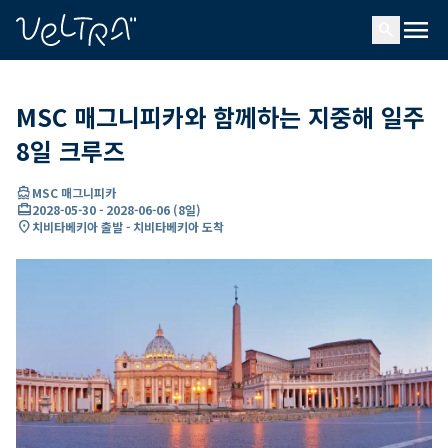
ading...
딩
menu
…
search
MSC 매그니피카와 함께하는 지중해 일주
8일 크루즈
directions_boat
MSC 매그니피카
card_travel
2028-05-30
-
2028-06-06
(
8일
)
location_on
치비타베키아 출발 - 치비타베키아 도착