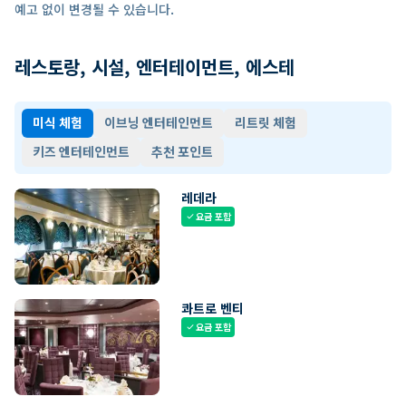
예고 없이 변경될 수 있습니다.
레스토랑, 시설, 엔터테이먼트, 에스테
미식 체험
이브닝 엔터테인먼트
리트릿 체험
키즈 엔터테인먼트
추천 포인트
레데라
요금 포함
check
콰트로 벤티
요금 포함
check