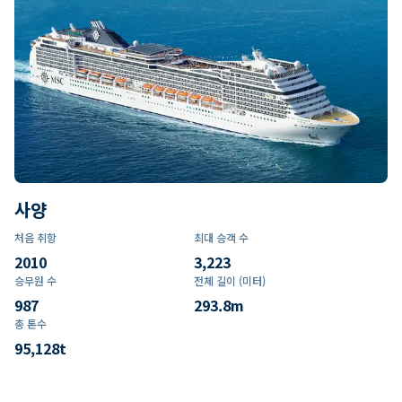
사양
처음 취항
최대 승객 수
2010
3,223
승무원 수
전체 길이 (미터)
987
293.8
m
총 톤수
95,128
t