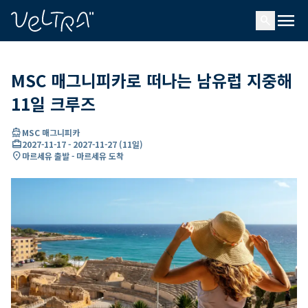
ading...
딩
menu
…
search
MSC 매그니피카로 떠나는 남유럽 지중해
11일 크루즈
directions_boat
MSC 매그니피카
card_travel
2027-11-17
-
2027-11-27
(
11일
)
location_on
마르세유 출발 - 마르세유 도착