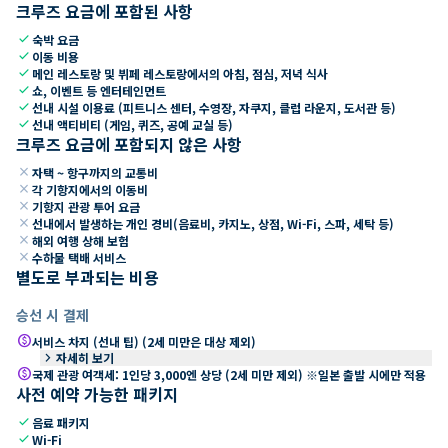
크루즈 요금에 포함된 사항
check
숙박 요금
check
이동 비용
check
메인 레스토랑 및 뷔페 레스토랑에서의 아침, 점심, 저녁 식사
check
쇼, 이벤트 등 엔터테인먼트
check
선내 시설 이용료 (피트니스 센터, 수영장, 자쿠지, 클럽 라운지, 도서관 등)
check
선내 액티비티 (게임, 퀴즈, 공예 교실 등)
크루즈 요금에 포함되지 않은 사항
close
자택 ~ 항구까지의 교통비
close
각 기항지에서의 이동비
close
기항지 관광 투어 요금
close
선내에서 발생하는 개인 경비(음료비, 카지노, 상점, Wi-Fi, 스파, 세탁 등)
close
해외 여행 상해 보험
close
수하물 택배 서비스
별도로 부과되는 비용
승선 시 결제
paid
서비스 차지 (선내 팁) (2세 미만은 대상 제외)
keyboard_arrow_right
자세히 보기
paid
국제 관광 여객세: 1인당 3,000엔 상당 (2세 미만 제외) ※일본 출발 시에만 적용
사전 예약 가능한 패키지
check
음료 패키지
check
Wi-Fi