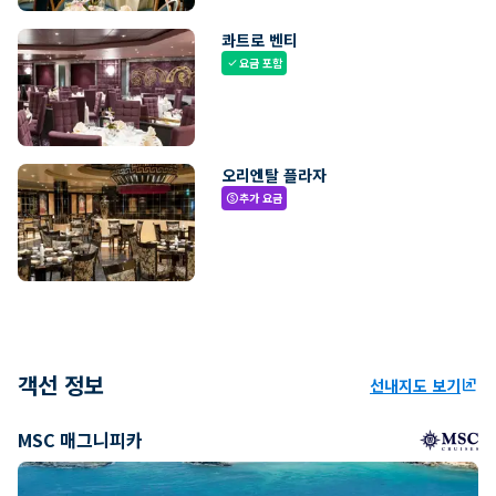
콰트로 벤티
요금 포함
check
오리엔탈 플라자
추가 요금
paid
객선 정보
선내지도 보기
ungroup
MSC 매그니피카