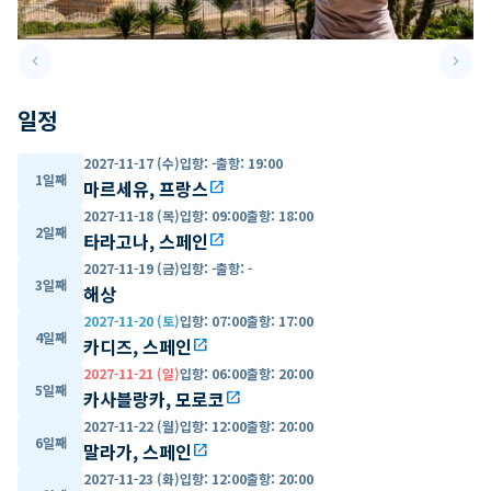
keyboard_arrow_left
keyboard_arrow_right
Previous slide
Next 
일정
2027-11-17 (수)
입항
:
-
출항
:
19:00
1일째
마르세유, 프랑스
open_in_new
2027-11-18 (목)
입항
:
09:00
출항
:
18:00
2일째
타라고나, 스페인
open_in_new
2027-11-19 (금)
입항
:
-
출항
:
-
3일째
해상
2027-11-20 (토)
입항
:
07:00
출항
:
17:00
4일째
카디즈, 스페인
open_in_new
2027-11-21 (일)
입항
:
06:00
출항
:
20:00
5일째
카사블랑카, 모로코
open_in_new
2027-11-22 (월)
입항
:
12:00
출항
:
20:00
6일째
말라가, 스페인
open_in_new
2027-11-23 (화)
입항
:
12:00
출항
:
20:00