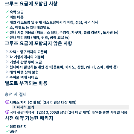
크루즈 요금에 포함된 사항
check
숙박 요금
check
이동 비용
check
메인 레스토랑 및 뷔페 레스토랑에서의 아침, 점심, 저녁 식사
check
쇼, 이벤트 등 엔터테인먼트
check
선내 시설 이용료 (피트니스 센터, 수영장, 자쿠지, 클럽 라운지, 도서관 등)
check
선내 액티비티 (게임, 퀴즈, 공예 교실 등)
크루즈 요금에 포함되지 않은 사항
close
자택 ~ 항구까지의 교통비
close
각 기항지에서의 이동비
close
기항지 관광 투어 요금
close
선내에서 발생하는 개인 경비(음료비, 카지노, 상점, Wi-Fi, 스파, 세탁 등)
close
해외 여행 상해 보험
close
수하물 택배 서비스
별도로 부과되는 비용
승선 시 결제
paid
서비스 차지 (선내 팁) (2세 미만은 대상 제외)
keyboard_arrow_right
자세히 보기
paid
국제 관광 여객세: 1인당 3,000엔 상당 (2세 미만 제외) ※일본 출발 시에만 적용
사전 예약 가능한 패키지
check
음료 패키지
check
Wi-Fi