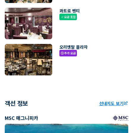
콰트로 벤티
요금 포함
check
오리엔탈 플라자
추가 요금
paid
객선 정보
선내지도 보기
ungroup
MSC 매그니피카