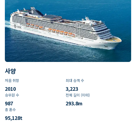
사양
처음 취항
최대 승객 수
2010
3,223
승무원 수
전체 길이 (미터)
987
293.8
m
총 톤수
95,128
t