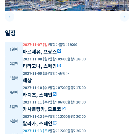
keyboard_arrow_left
keyboard_arrow_right
Previous slide
Next 
일정
2027-11-07 (일)
입항
:
-
출항
:
19:00
1일째
마르세유, 프랑스
open_in_new
2027-11-08 (월)
입항
:
09:00
출항
:
18:00
2일째
타라고나, 스페인
open_in_new
2027-11-09 (화)
입항
:
-
출항
:
-
3일째
해상
2027-11-10 (수)
입항
:
07:00
출항
:
17:00
4일째
카디즈, 스페인
open_in_new
2027-11-11 (목)
입항
:
06:00
출항
:
20:00
5일째
카사블랑카, 모로코
open_in_new
2027-11-12 (금)
입항
:
12:00
출항
:
20:00
6일째
말라가, 스페인
open_in_new
2027-11-13 (토)
입항
:
12:00
출항
:
20:00