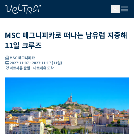
ading...
딩
menu
…
search
MSC 매그니피카로 떠나는 남유럽 지중해
11일 크루즈
directions_boat
MSC 매그니피카
card_travel
2027-11-07
-
2027-11-17
(
11일
)
location_on
마르세유 출발 - 마르세유 도착