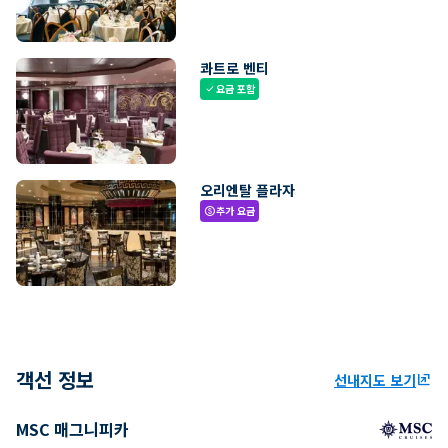
콰트로 벤티
요금 포함
check
오리엔탈 플라자
추가 요금
paid
객선 정보
선내지도 보기
ungroup
MSC 매그니피카