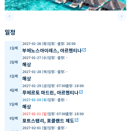
keyboard_arrow_left
keyboard_arrow_right
Previous slide
Next 
일정
2027-01-26 (화)
입항
:
-
출항
:
20:00
1일째
부에노스아이레스, 아르헨티나
open_in_new
2027-01-27 (수)
입항
:
-
출항
:
-
2일째
해상
2027-01-28 (목)
입항
:
-
출항
:
-
3일째
해상
2027-01-29 (금)
입항
:
07:00
출항
:
18:00
4일째
푸에르토 마드린, 아르헨티나
open_in_new
2027-01-30 (토)
입항
:
-
출항
:
-
5일째
해상
2027-01-31 (일)
입항
:
07:00
출항
:
18:00
6일째
포트스탠리, 포클랜드 제도
open_in_new
2027-02-01 (월)
입항
:
-
출항
:
-