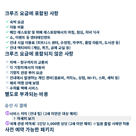
크루즈 요금에 포함된 사항
check
숙박 요금
check
이동 비용
check
메인 레스토랑 및 뷔페 레스토랑에서의 아침, 점심, 저녁 식사
check
쇼, 이벤트 등 엔터테인먼트
check
선내 시설 이용료 (피트니스 센터, 수영장, 자쿠지, 클럽 라운지, 도서관 등)
check
선내 액티비티 (게임, 퀴즈, 공예 교실 등)
크루즈 요금에 포함되지 않은 사항
close
자택 ~ 항구까지의 교통비
close
각 기항지에서의 이동비
close
기항지 관광 투어 요금
close
선내에서 발생하는 개인 경비(음료비, 카지노, 상점, Wi-Fi, 스파, 세탁 등)
close
해외 여행 상해 보험
close
수하물 택배 서비스
별도로 부과되는 비용
승선 시 결제
paid
서비스 차지 (선내 팁) (2세 미만은 대상 제외)
keyboard_arrow_right
자세히 보기
paid
국제 관광 여객세: 1인당 3,000엔 상당 (2세 미만 제외) ※일본 출발 시에만 적용
사전 예약 가능한 패키지