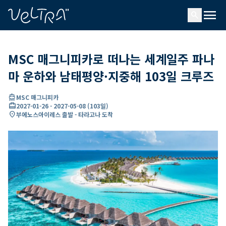
ading...
딩
menu
…
search
MSC 매그니피카로 떠나는 세계일주 파나
마 운하와 남태평양·지중해 103일 크루즈
directions_boat
MSC 매그니피카
card_travel
2027-01-26
-
2027-05-08
(
103일
)
location_on
부에노스아이레스 출발 - 타라고나 도착