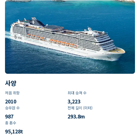
사양
처음 취항
최대 승객 수
2010
3,223
승무원 수
전체 길이 (미터)
987
293.8
m
총 톤수
95,128
t