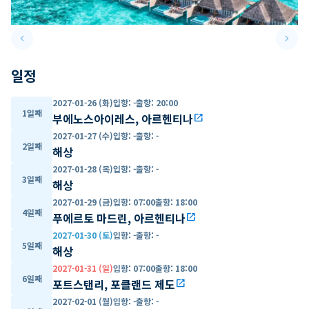
keyboard_arrow_left
keyboard_arrow_right
Previous slide
Next 
일정
2027-01-26 (화)
입항
:
-
출항
:
20:00
1일째
부에노스아이레스, 아르헨티나
open_in_new
2027-01-27 (수)
입항
:
-
출항
:
-
2일째
해상
2027-01-28 (목)
입항
:
-
출항
:
-
3일째
해상
2027-01-29 (금)
입항
:
07:00
출항
:
18:00
4일째
푸에르토 마드린, 아르헨티나
open_in_new
2027-01-30 (토)
입항
:
-
출항
:
-
5일째
해상
2027-01-31 (일)
입항
:
07:00
출항
:
18:00
6일째
포트스탠리, 포클랜드 제도
open_in_new
2027-02-01 (월)
입항
:
-
출항
:
-