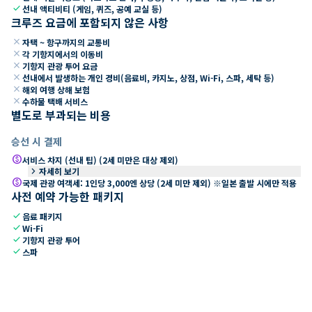
check
선내 액티비티 (게임, 퀴즈, 공예 교실 등)
크루즈 요금에 포함되지 않은 사항
close
자택 ~ 항구까지의 교통비
close
각 기항지에서의 이동비
close
기항지 관광 투어 요금
close
선내에서 발생하는 개인 경비(음료비, 카지노, 상점, Wi-Fi, 스파, 세탁 등)
close
해외 여행 상해 보험
close
수하물 택배 서비스
별도로 부과되는 비용
승선 시 결제
paid
서비스 차지 (선내 팁) (2세 미만은 대상 제외)
keyboard_arrow_right
자세히 보기
paid
국제 관광 여객세: 1인당 3,000엔 상당 (2세 미만 제외) ※일본 출발 시에만 적용
사전 예약 가능한 패키지
check
음료 패키지
check
Wi-Fi
check
기항지 관광 투어
check
스파