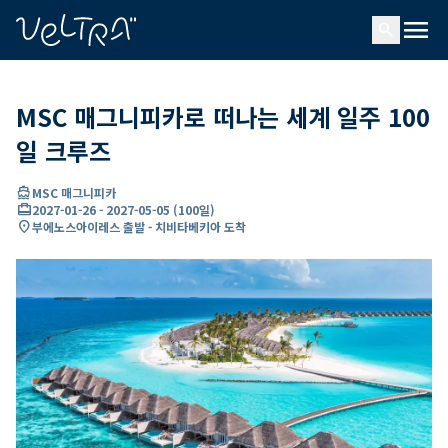
ading...
딩
menu
…
search
MSC 매그니피카로 떠나는 세계 일주 100
일 크루즈
directions_boat
MSC 매그니피카
card_travel
2027-01-26
-
2027-05-05
(
100일
)
location_on
부에노스아이레스 출발 - 치비타베키아 도착