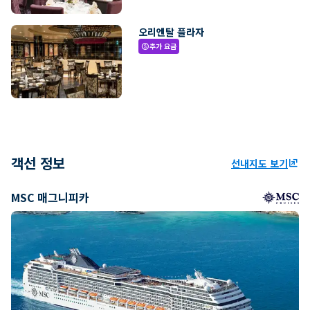
오리엔탈 플라자
추가 요금
paid
객선 정보
선내지도 보기
ungroup
MSC 매그니피카