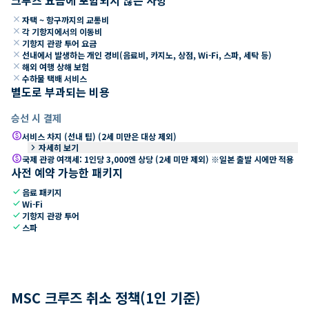
close
자택 ~ 항구까지의 교통비
close
각 기항지에서의 이동비
close
기항지 관광 투어 요금
close
선내에서 발생하는 개인 경비(음료비, 카지노, 상점, Wi-Fi, 스파, 세탁 등)
close
해외 여행 상해 보험
close
수하물 택배 서비스
별도로 부과되는 비용
승선 시 결제
paid
서비스 차지 (선내 팁) (2세 미만은 대상 제외)
keyboard_arrow_right
자세히 보기
paid
국제 관광 여객세: 1인당 3,000엔 상당 (2세 미만 제외) ※일본 출발 시에만 적용
사전 예약 가능한 패키지
check
음료 패키지
check
Wi-Fi
check
기항지 관광 투어
check
스파
MSC 크루즈 취소 정책(1인 기준)