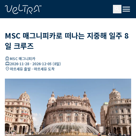
ading...
딩
menu
…
search
MSC 매그니피카로 떠나는 지중해 일주 8
일 크루즈
directions_boat
MSC 매그니피카
card_travel
2026-11-28
-
2026-12-05
(
8일
)
location_on
마르세유 출발 - 마르세유 도착