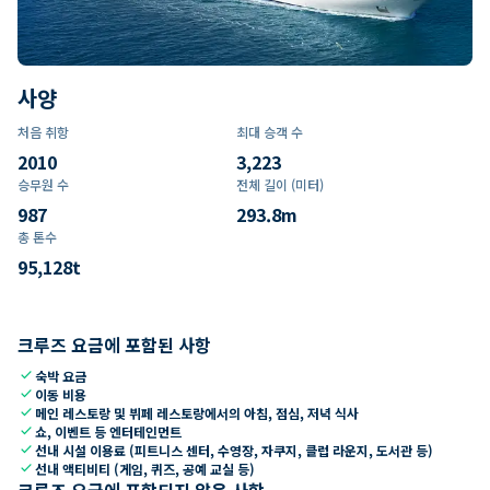
사양
처음 취항
최대 승객 수
2010
3,223
승무원 수
전체 길이 (미터)
987
293.8
m
총 톤수
95,128
t
크루즈 요금에 포함된 사항
check
숙박 요금
check
이동 비용
check
메인 레스토랑 및 뷔페 레스토랑에서의 아침, 점심, 저녁 식사
check
쇼, 이벤트 등 엔터테인먼트
check
선내 시설 이용료 (피트니스 센터, 수영장, 자쿠지, 클럽 라운지, 도서관 등)
check
선내 액티비티 (게임, 퀴즈, 공예 교실 등)
크루즈 요금에 포함되지 않은 사항