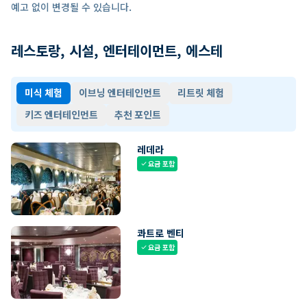
예고 없이 변경될 수 있습니다.
레스토랑, 시설, 엔터테이먼트, 에스테
미식 체험
이브닝 엔터테인먼트
리트릿 체험
키즈 엔터테인먼트
추천 포인트
레데라
요금 포함
check
콰트로 벤티
요금 포함
check