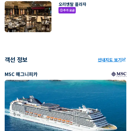
오리엔탈 플라자
추가 요금
paid
객선 정보
선내지도 보기
ungroup
MSC 매그니피카