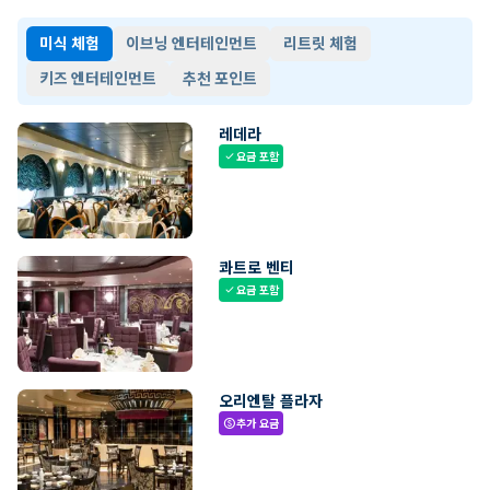
미식 체험
이브닝 엔터테인먼트
리트릿 체험
키즈 엔터테인먼트
추천 포인트
레데라
요금 포함
check
콰트로 벤티
요금 포함
check
오리엔탈 플라자
추가 요금
paid