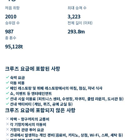
처음 취항
최대 승객 수
2010
3,223
승무원 수
전체 길이 (미터)
987
293.8
m
총 톤수
95,128
t
크루즈 요금에 포함된 사항
check
숙박 요금
check
이동 비용
check
메인 레스토랑 및 뷔페 레스토랑에서의 아침, 점심, 저녁 식사
check
쇼, 이벤트 등 엔터테인먼트
check
선내 시설 이용료 (피트니스 센터, 수영장, 자쿠지, 클럽 라운지, 도서관 등)
check
선내 액티비티 (게임, 퀴즈, 공예 교실 등)
크루즈 요금에 포함되지 않은 사항
close
자택 ~ 항구까지의 교통비
close
각 기항지에서의 이동비
close
기항지 관광 투어 요금
close
선내에서 발생하는 개인 경비(음료비, 카지노, 상점, Wi-Fi, 스파, 세탁 등)
close