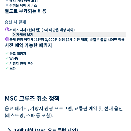
해외 여행 상해 보험
close
수하물 택배 서비스
별도로 부과되는 비용
승선 시 결제
paid
서비스 차지 (선내 팁) (2세 미만은 대상 제외)
keyboard_arrow_right
자세히 보기
paid
국제 관광 여객세: 1인당 3,000엔 상당 (2세 미만 제외) ※일본 출발 시에만 적용
사전 예약 가능한 패키지
check
음료 패키지
check
Wi-Fi
check
기항지 관광 투어
check
스파
MSC 크루즈 취소 정책
음료 패키지, 기항지 관광 프로그램, 교통편 예약 및 선내 옵션
(레스토랑, 스파 등 포함).
keyboard_arrow_right
14박 이하 (MSC 요트 클럽 제외)