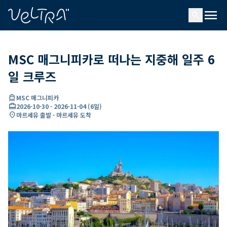
ading...
딩
menu
…
search
MSC 매그니피카로 떠나는 지중해 일주 6
일 크루즈
directions_boat
MSC 매그니피카
card_travel
2026-10-30
-
2026-11-04
(
6일
)
location_on
마르세유 출발 - 마르세유 도착