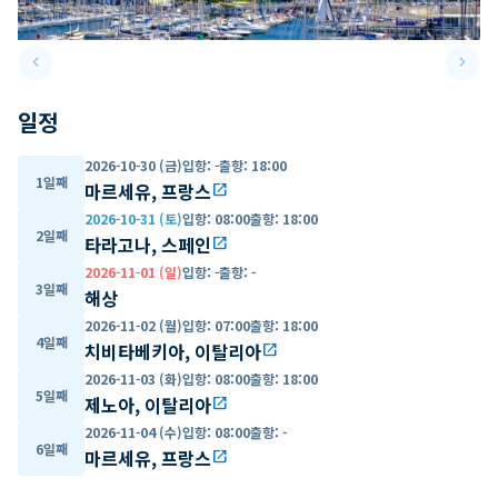
keyboard_arrow_left
keyboard_arrow_right
Previous slide
Next 
일정
2026-10-30 (금)
입항
:
-
출항
:
18:00
1일째
마르세유, 프랑스
open_in_new
2026-10-31 (토)
입항
:
08:00
출항
:
18:00
2일째
타라고나, 스페인
open_in_new
2026-11-01 (일)
입항
:
-
출항
:
-
3일째
해상
2026-11-02 (월)
입항
:
07:00
출항
:
18:00
4일째
치비타베키아, 이탈리아
open_in_new
2026-11-03 (화)
입항
:
08:00
출항
:
18:00
5일째
제노아, 이탈리아
open_in_new
2026-11-04 (수)
입항
:
08:00
출항
:
-
6일째
마르세유, 프랑스
open_in_new