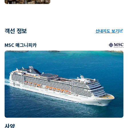
객선 정보
선내지도 보기
ungroup
MSC 매그니피카
사양