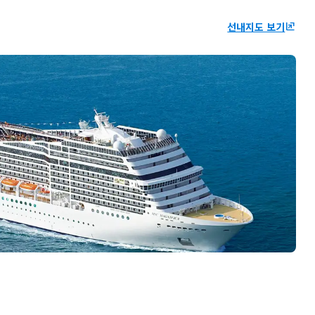
선내지도 보기
ungroup