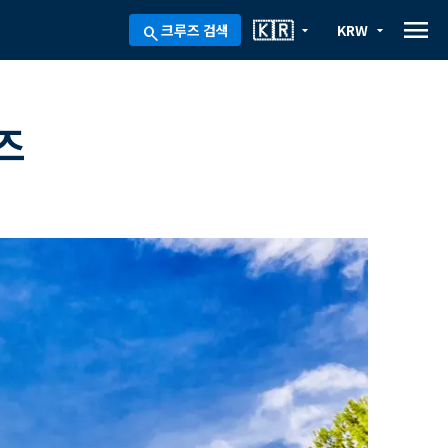
menu
🇰🇷
크루즈 검색
KRW
arrow_drop_down
arrow_drop_down
search
즈