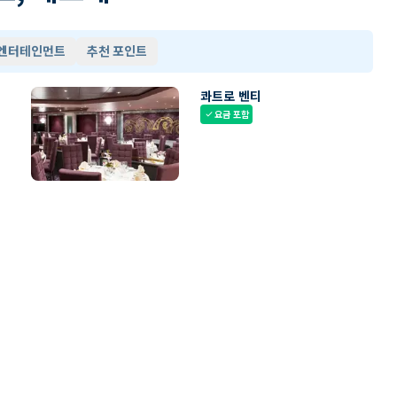
 엔터테인먼트
추천 포인트
콰트로 벤티
요금 포함
check