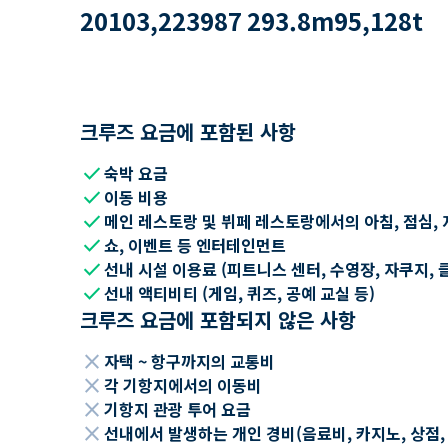
2010
3,223
987
293.8
m
95,128
t
크루즈 요금에 포함된 사항
check
숙박 요금
check
이동 비용
check
메인 레스토랑 및 뷔페 레스토랑에서의 아침, 점심, 
check
쇼, 이벤트 등 엔터테인먼트
check
선내 시설 이용료 (피트니스 센터, 수영장, 자쿠지, 
check
선내 액티비티 (게임, 퀴즈, 공예 교실 등)
크루즈 요금에 포함되지 않은 사항
close
자택 ~ 항구까지의 교통비
close
각 기항지에서의 이동비
close
기항지 관광 투어 요금
close
선내에서 발생하는 개인 경비(음료비, 카지노, 상점, Wi