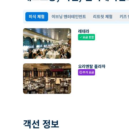
미식 체험
이브닝 엔터테인먼트
리트릿 체험
키즈
레데라
요금 포함
check
오리엔탈 플라자
추가 요금
paid
객선 정보