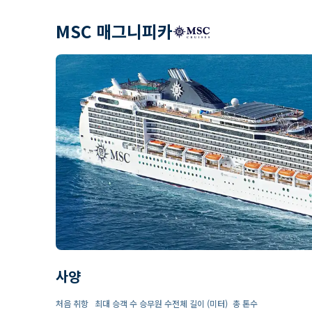
MSC 매그니피카
사양
처음 취항
최대 승객 수
승무원 수
전체 길이 (미터)
총 톤수