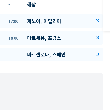
해상
-
제노아, 이탈리아
17:00
open_in_new
마르세유, 프랑스
18:00
open_in_new
바르셀로나, 스페인
-
open_in_new