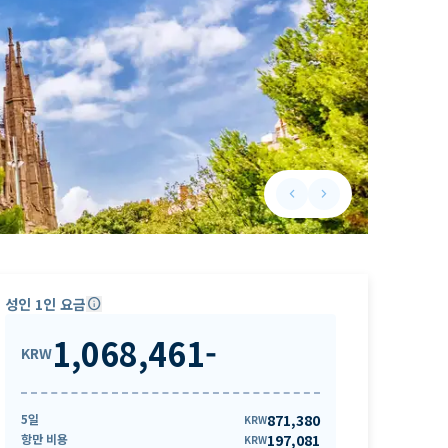
keyboard_arrow_left
keyboard_arrow_right
Previous slide
Next slide
성인 1인 요금
info
1,068,461
-
KRW
5일
871,380
KRW
항만 비용
197,081
KRW