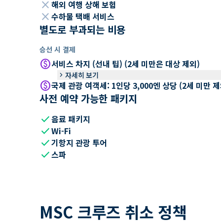
close
해외 여행 상해 보험
close
수하물 택배 서비스
별도로 부과되는 비용
승선 시 결제
paid
서비스 차지 (선내 팁) (2세 미만은 대상 제외)
keyboard_arrow_right
자세히 보기
paid
국제 관광 여객세: 1인당 3,000엔 상당 (2세 미만
사전 예약 가능한 패키지
check
음료 패키지
check
Wi-Fi
check
기항지 관광 투어
check
스파
MSC 크루즈 취소 정책