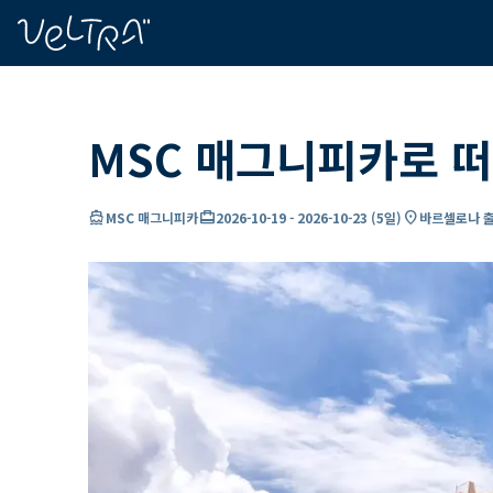
ading...
딩
…
MSC 매그니피카로 떠
directions_boat
card_travel
location_on
MSC 매그니피카
2026-10-19
-
2026-10-23
(
5일
)
바르셀로나 출