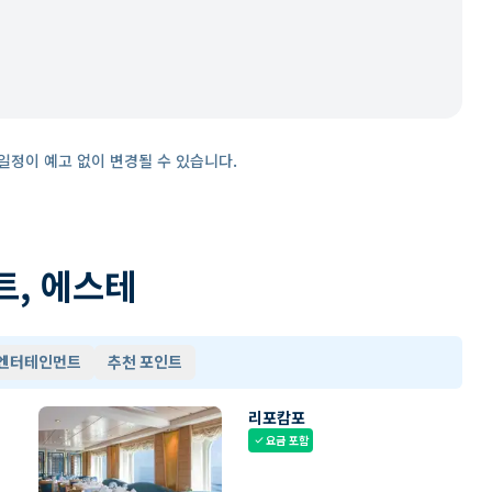
일정이 예고 없이 변경될 수 있습니다.
트, 에스테
 엔터테인먼트
추천 포인트
리포캄포
요금 포함
check