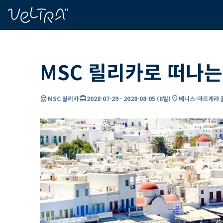
ading...
딩
…
MSC 릴리카로 떠나는
directions_boat
card_travel
location_on
MSC 릴리카
2028-07-29
-
2028-08-05
(
8일
)
베니스-마르게라 출