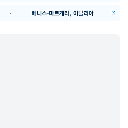
베니스-마르게라, 이탈리아
-
open_in_new