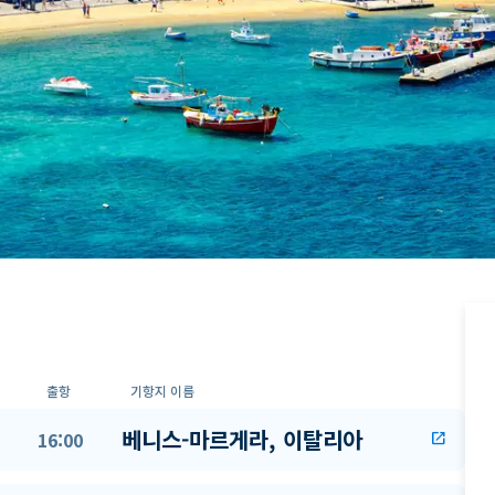
출항
기항지 이름
베니스-마르게라, 이탈리아
16:00
open_in_new