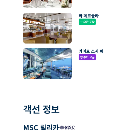
라 페르골라
요금 포함
check
카이토 스시 바
추가 요금
paid
객선 정보
MSC 릴리카