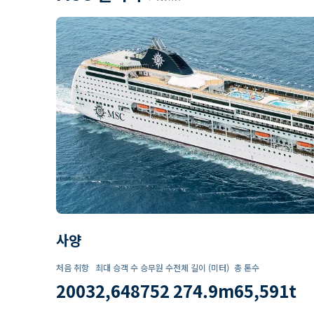
사양
처음 취항
최대 승객 수
승무원 수
전체 길이 (미터)
총 톤수
2003
2,648
752
274.9
m
65,591
t