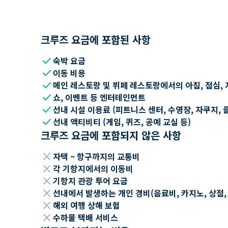
크루즈 요금에 포함된 사항
check
숙박 요금
check
이동 비용
check
메인 레스토랑 및 뷔페 레스토랑에서의 아침, 점심, 
check
쇼, 이벤트 등 엔터테인먼트
check
선내 시설 이용료 (피트니스 센터, 수영장, 자쿠지, 
check
선내 액티비티 (게임, 퀴즈, 공예 교실 등)
크루즈 요금에 포함되지 않은 사항
close
자택 ~ 항구까지의 교통비
close
각 기항지에서의 이동비
close
기항지 관광 투어 요금
close
선내에서 발생하는 개인 경비(음료비, 카지노, 상점, Wi
close
해외 여행 상해 보험
close
수하물 택배 서비스