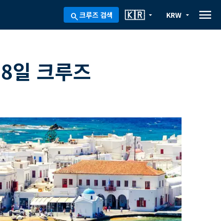
menu
🇰🇷
크루즈 검색
KRW
arrow_drop_down
arrow_drop_down
search
 8일 크루즈