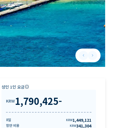
keyboard_arrow_left
keyboard_arrow_right
Previous slide
Next slide
성인 1인 요금
info
1,790,425
-
KRW
8일
1,449,121
KRW
항만 비용
341,304
KRW