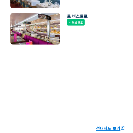
르 비스트로
요금 포함
check
선내지도 보기
ungroup