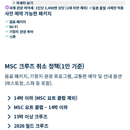
keyboard_arrow_right
자세히 보기
paid
국제 관광 여객세: 1인당 3,000엔 상당 (2세 미만 제외) ※일본 출발 시에만 적용
사전 예약 가능한 패키지
check
음료 패키지
check
Wi-Fi
check
기항지 관광 투어
check
스파
MSC 크루즈 취소 정책(1인 기준)
음료 패키지, 기항지 관광 프로그램, 교통편 예약 및 선내 옵션
(레스토랑, 스파 등 포함).
keyboard_arrow_right
14박 이하 (MSC 요트 클럽 제외)
keyboard_arrow_right
MSC 요트 클럽 – 14박 이하
keyboard_arrow_right
15박 이상 크루즈
keyboard_arrow_right
2026 월드 크루즈