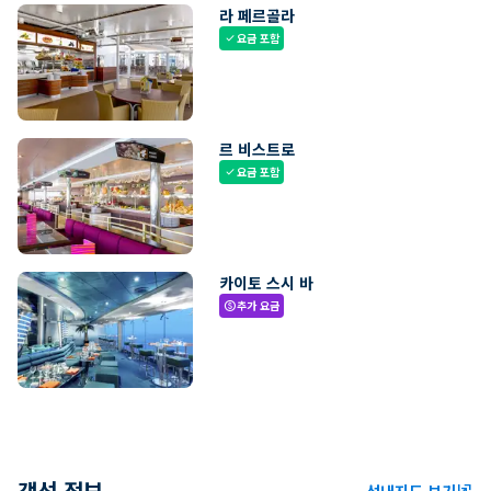
라 페르골라
요금 포함
check
르 비스트로
요금 포함
check
카이토 스시 바
추가 요금
paid
객선 정보
선내지도 보기
ungroup