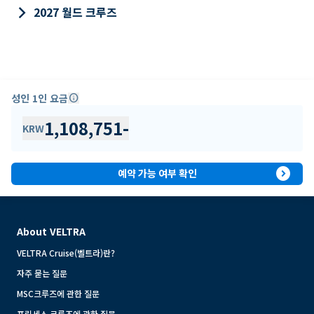
keyboard_arrow_right
2027 월드 크루즈
성인 1인 요금
info
1,108,751
-
KRW
expand_circle_right
예약 가능 여부 확인
About VELTRA
VELTRA Cruise(벨트라)란?
자주 묻는 질문
MSC크루즈에 관한 질문
프린세스 크루즈에 관한 질문