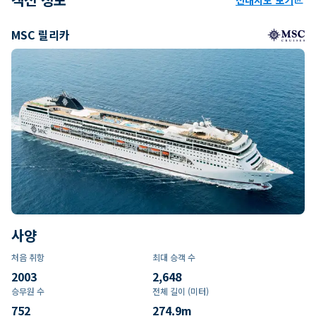
MSC 릴리카
사양
처음 취항
최대 승객 수
2003
2,648
승무원 수
전체 길이 (미터)
752
274.9
m