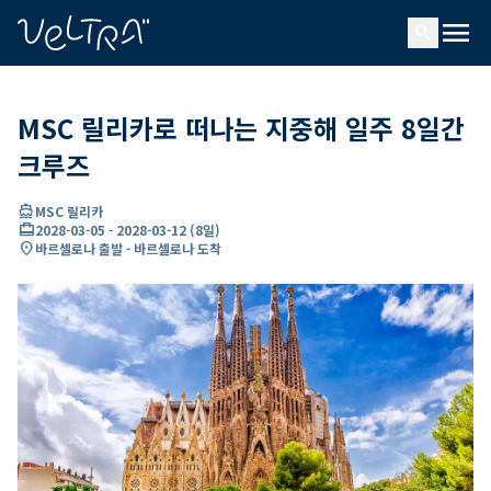
ading...
딩
menu
…
search
MSC 릴리카로 떠나는 지중해 일주 8일간
크루즈
directions_boat
MSC 릴리카
card_travel
2028-03-05
-
2028-03-12
(
8일
)
location_on
바르셀로나 출발 - 바르셀로나 도착