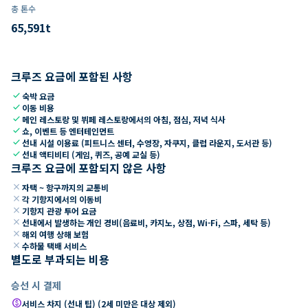
총 톤수
65,591
t
크루즈 요금에 포함된 사항
check
숙박 요금
check
이동 비용
check
메인 레스토랑 및 뷔페 레스토랑에서의 아침, 점심, 저녁 식사
check
쇼, 이벤트 등 엔터테인먼트
check
선내 시설 이용료 (피트니스 센터, 수영장, 자쿠지, 클럽 라운지, 도서관 등)
check
선내 액티비티 (게임, 퀴즈, 공예 교실 등)
크루즈 요금에 포함되지 않은 사항
close
자택 ~ 항구까지의 교통비
close
각 기항지에서의 이동비
close
기항지 관광 투어 요금
close
선내에서 발생하는 개인 경비(음료비, 카지노, 상점, Wi-Fi, 스파, 세탁 등)
close
해외 여행 상해 보험
close
수하물 택배 서비스
별도로 부과되는 비용
승선 시 결제
paid
서비스 차지 (선내 팁) (2세 미만은 대상 제외)