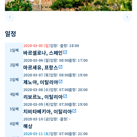
keyboard_arrow_left
keyboard_arrow_right
Previous slide
Next 
일정
2028-03-05 (일)
입항
:
-
출항
:
18:00
1일째
바르셀로나, 스페인
open_in_new
2028-03-06 (월)
입항
:
08:00
출항
:
17:00
2일째
마르세유, 프랑스
open_in_new
2028-03-07 (화)
입항
:
08:00
출항
:
19:00
3일째
제노아, 이탈리아
open_in_new
2028-03-08 (수)
입항
:
07:00
출항
:
20:00
4일째
리보르노, 이탈리아
open_in_new
2028-03-09 (목)
입항
:
07:00
출항
:
19:00
5일째
치비타베키아, 이탈리아
open_in_new
2028-03-10 (금)
입항
:
-
출항
:
-
6일째
해상
2028-03-11 (토)
입항
:
07:00
출항
:
21:00