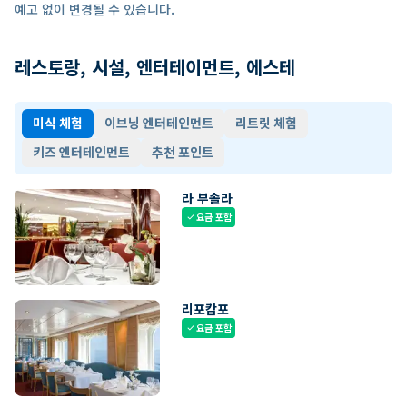
예고 없이 변경될 수 있습니다.
레스토랑, 시설, 엔터테이먼트, 에스테
미식 체험
이브닝 엔터테인먼트
리트릿 체험
키즈 엔터테인먼트
추천 포인트
라 부솔라
요금 포함
check
리포캄포
요금 포함
check