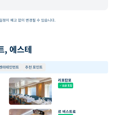
일정이 예고 없이 변경될 수 있습니다.
트, 에스테
 엔터테인먼트
추천 포인트
리포캄포
요금 포함
check
르 비스트로