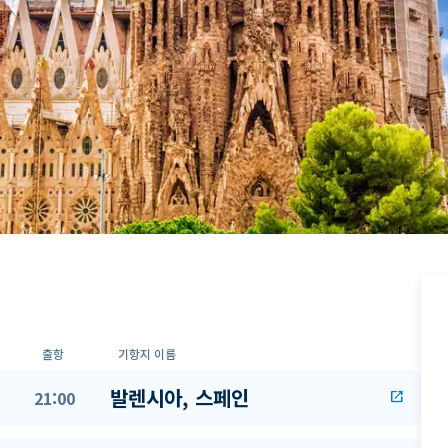
출항
기항지 이름
발렌시아, 스페인
21:00
open_in_new