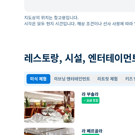
지도상의 위치는 참고용입니다.
시각은 모두 현지 시간입니다. 해상 조건이나 선사 사정에 따라 
레스토랑, 시설, 엔터테이먼
미식 체험
이브닝 엔터테인먼트
리트릿 체험
키즈
라 부솔라
요금 포함
check
라 페르골라