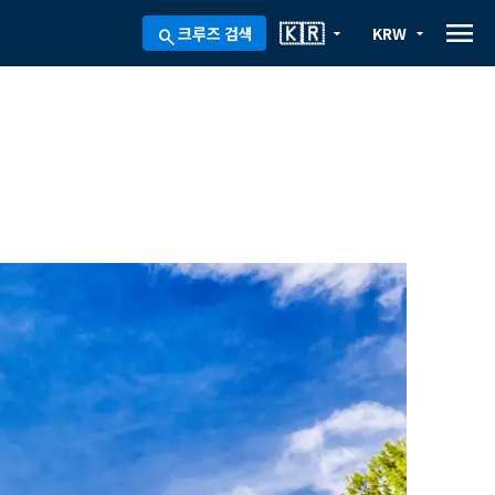
menu
🇰🇷
크루즈 검색
KRW
arrow_drop_down
arrow_drop_down
search