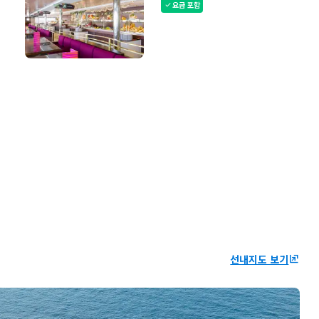
요금 포함
check
선내지도 보기
ungroup