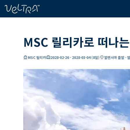
ading...
딩
…
MSC 릴리카로 떠나는
directions_boat
card_travel
location_on
MSC 릴리카
2028-02-26
-
2028-03-04
(
8일
)
발렌시아 출발 - 