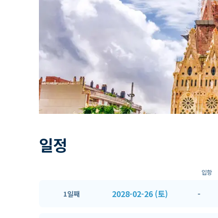
일정
입항
2028-02-26 (토)
-
1일째