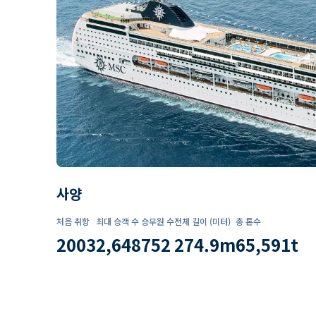
사양
처음 취항
최대 승객 수
승무원 수
전체 길이 (미터)
총 톤수
2003
2,648
752
274.9
m
65,591
t