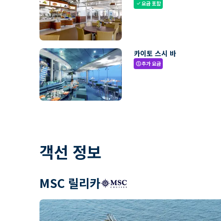
요금 포함
check
카이토 스시 바
추가 요금
paid
객선 정보
MSC 릴리카