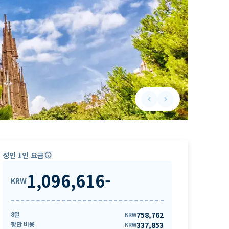
keyboard_arrow_left
keyboard_arrow_right
Previous slide
Next slide
성인 1인 요금
info
1,096,616
-
KRW
8일
758,762
KRW
항만 비용
337,853
KRW