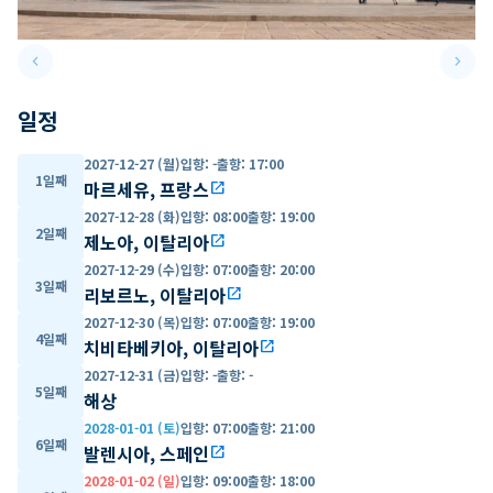
keyboard_arrow_left
keyboard_arrow_right
Previous slide
Next 
일정
2027-12-27 (월)
입항
:
-
출항
:
17:00
1일째
마르세유, 프랑스
open_in_new
2027-12-28 (화)
입항
:
08:00
출항
:
19:00
2일째
제노아, 이탈리아
open_in_new
2027-12-29 (수)
입항
:
07:00
출항
:
20:00
3일째
리보르노, 이탈리아
open_in_new
2027-12-30 (목)
입항
:
07:00
출항
:
19:00
4일째
치비타베키아, 이탈리아
open_in_new
2027-12-31 (금)
입항
:
-
출항
:
-
5일째
해상
2028-01-01 (토)
입항
:
07:00
출항
:
21:00
6일째
발렌시아, 스페인
open_in_new
2028-01-02 (일)
입항
:
09:00
출항
:
18:00