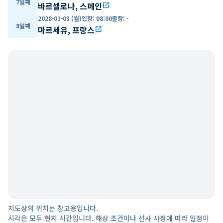
7일째
바르셀로나, 스페인
open_in_new
2028-01-03 (월)
입항
:
08:00
출항
:
-
8일째
마르세유, 프랑스
open_in_new
지도상의 위치는 참고용입니다.
시각은 모두 현지 시간입니다. 해상 조건이나 선사 사정에 따라 일정이