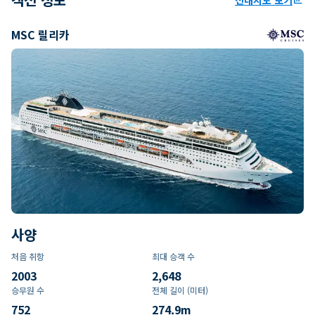
MSC 릴리카
사양
처음 취항
최대 승객 수
2003
2,648
승무원 수
전체 길이 (미터)
752
274.9
m