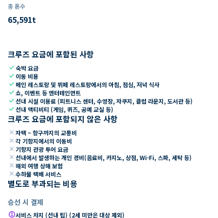
총 톤수
65,591
t
크루즈 요금에 포함된 사항
check
숙박 요금
check
이동 비용
check
메인 레스토랑 및 뷔페 레스토랑에서의 아침, 점심, 저녁 식사
check
쇼, 이벤트 등 엔터테인먼트
check
선내 시설 이용료 (피트니스 센터, 수영장, 자쿠지, 클럽 라운지, 도서관 등)
check
선내 액티비티 (게임, 퀴즈, 공예 교실 등)
크루즈 요금에 포함되지 않은 사항
close
자택 ~ 항구까지의 교통비
close
각 기항지에서의 이동비
close
기항지 관광 투어 요금
close
선내에서 발생하는 개인 경비(음료비, 카지노, 상점, Wi-Fi, 스파, 세탁 등)
close
해외 여행 상해 보험
close
수하물 택배 서비스
별도로 부과되는 비용
승선 시 결제
paid
서비스 차지 (선내 팁) (2세 미만은 대상 제외)