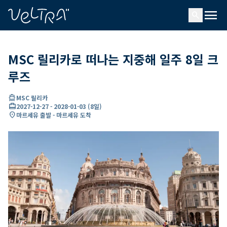
ading...
딩
menu
…
search
MSC 릴리카로 떠나는 지중해 일주 8일 크
루즈
directions_boat
MSC 릴리카
card_travel
2027-12-27
-
2028-01-03
(
8일
)
location_on
마르세유 출발 - 마르세유 도착