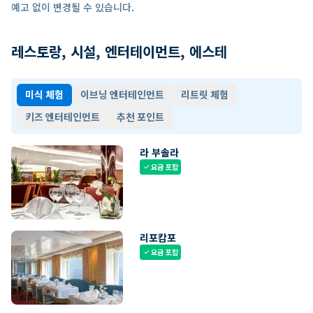
예고 없이 변경될 수 있습니다.
레스토랑, 시설, 엔터테이먼트, 에스테
미식 체험
이브닝 엔터테인먼트
리트릿 체험
키즈 엔터테인먼트
추천 포인트
라 부솔라
요금 포함
check
리포캄포
요금 포함
check