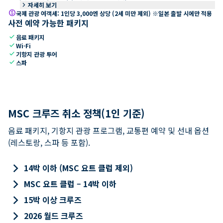
keyboard_arrow_right
자세히 보기
paid
국제 관광 여객세: 1인당 3,000엔 상당 (2세 미만 제외) ※일본 출발 시에만 적용
사전 예약 가능한 패키지
check
음료 패키지
check
Wi-Fi
check
기항지 관광 투어
check
스파
MSC 크루즈 취소 정책(1인 기준)
음료 패키지, 기항지 관광 프로그램, 교통편 예약 및 선내 옵션
(레스토랑, 스파 등 포함).
keyboard_arrow_right
14박 이하 (MSC 요트 클럽 제외)
keyboard_arrow_right
MSC 요트 클럽 – 14박 이하
keyboard_arrow_right
15박 이상 크루즈
keyboard_arrow_right
2026 월드 크루즈