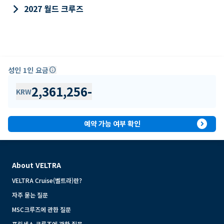
keyboard_arrow_right
2027 월드 크루즈
성인 1인 요금
info
2,361,256
-
KRW
expand_circle_right
예약 가능 여부 확인
About VELTRA
VELTRA Cruise(벨트라)란?
자주 묻는 질문
MSC크루즈에 관한 질문
프린세스 크루즈에 관한 질문