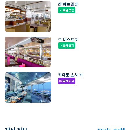
라 페르골라
요금 포함
check
르 비스트로
요금 포함
check
카이토 스시 바
추가 요금
paid
객선 정보
선내지도 보기
ungroup