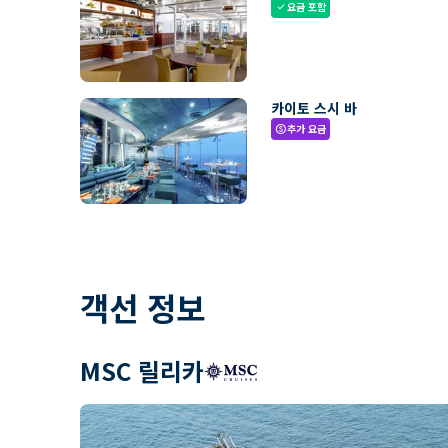
요금 포함
check
카이토 스시 바
추가 요금
paid
객선 정보
MSC 릴리카