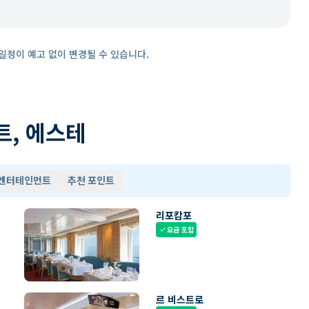
일정이 예고 없이 변경될 수 있습니다.
트, 에스테
 엔터테인먼트
추천 포인트
리포캄포
요금 포함
check
르 비스트로