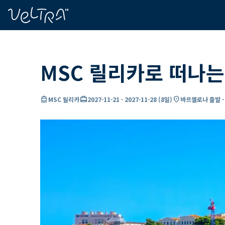
ading...
딩
…
MSC 릴리카로 떠나는
directions_boat
card_travel
location_on
MSC 릴리카
2027-11-21
-
2027-11-28
(
8일
)
바르셀로나 출발 