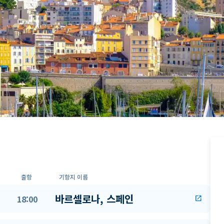
출항
기항지 이름
바르셀로나, 스페인
18:00
open_in_new