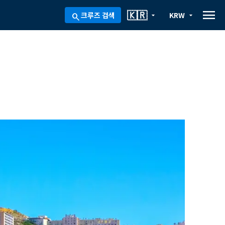
menu
🇰🇷
크루즈 검색
KRW
arrow_drop_down
arrow_drop_down
search