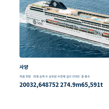
사양
처음 취항
최대 승객 수
승무원 수
전체 길이 (미터)
총 톤수
2003
2,648
752
274.9
m
65,591
t