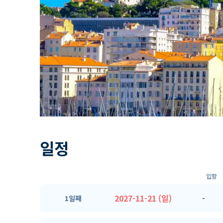
일정
입항
2027-11-21 (일)
-
1일째