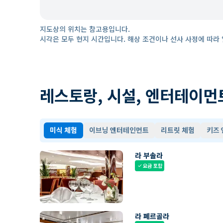
지도상의 위치는 참고용입니다.
시각은 모두 현지 시간입니다. 해상 조건이나 선사 사정에 따라 
레스토랑, 시설, 엔터테이먼
미식 체험
이브닝 엔터테인먼트
리트릿 체험
키즈
라 부솔라
요금 포함
check
라 페르골라