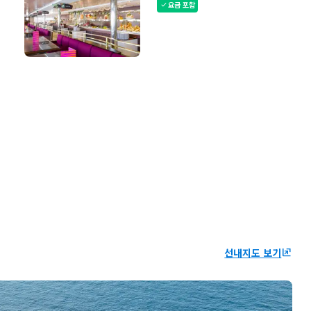
요금 포함
check
선내지도 보기
ungroup