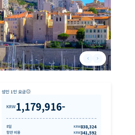
keyboard_arrow_left
keyboard_arrow_right
Previous slide
Next slide
성인 1인 요금
info
1,179,916
-
KRW
8일
838,324
KRW
항만 비용
341,592
KRW