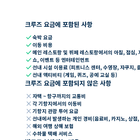
크루즈 요금에 포함된 사항
check
숙박 요금
check
이동 비용
check
메인 레스토랑 및 뷔페 레스토랑에서의 아침, 점심, 
check
쇼, 이벤트 등 엔터테인먼트
check
선내 시설 이용료 (피트니스 센터, 수영장, 자쿠지, 
check
선내 액티비티 (게임, 퀴즈, 공예 교실 등)
크루즈 요금에 포함되지 않은 사항
close
자택 ~ 항구까지의 교통비
close
각 기항지에서의 이동비
close
기항지 관광 투어 요금
close
선내에서 발생하는 개인 경비(음료비, 카지노, 상점, Wi
close
해외 여행 상해 보험
close
수하물 택배 서비스