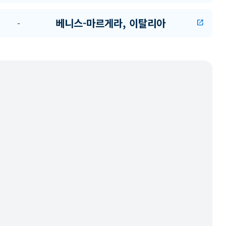
베니스-마르게라, 이탈리아
-
open_in_new