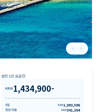
keyboard_arrow_left
keyboard_arrow_right
Previous slide
Next slide
성인 1인 요금
info
1,434,900
-
KRW
8일
1,093,596
KRW
항만 비용
341,304
KRW