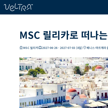
ading...
딩
…
MSC 릴리카로 떠나는
directions_boat
card_travel
location_on
MSC 릴리카
2027-06-26
-
2027-07-03
(
8일
)
베니스-마르게라 출