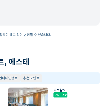
일정이 예고 없이 변경될 수 있습니다.
트, 에스테
 엔터테인먼트
추천 포인트
리포캄포
요금 포함
check