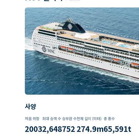
사양
처음 취항
최대 승객 수
승무원 수
전체 길이 (미터)
총 톤수
2003
2,648
752
274.9
m
65,591
t