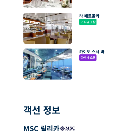
라 페르골라
요금 포함
check
카이토 스시 바
추가 요금
paid
객선 정보
MSC 릴리카