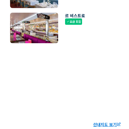
르 비스트로
요금 포함
check
선내지도 보기
ungroup