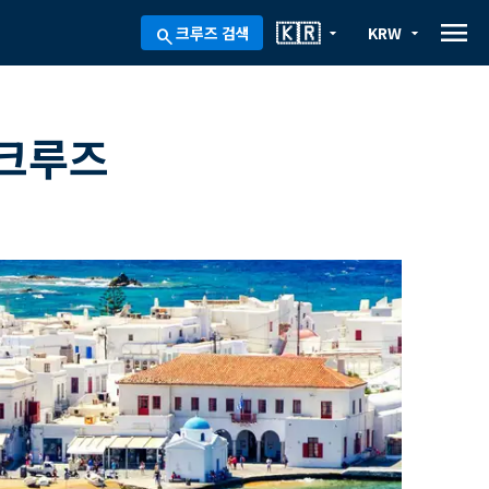
menu
🇰🇷
크루즈 검색
KRW
arrow_drop_down
arrow_drop_down
search
 크루즈