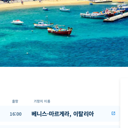
출항
기항지 이름
베니스-마르게라, 이탈리아
16:00
open_in_new