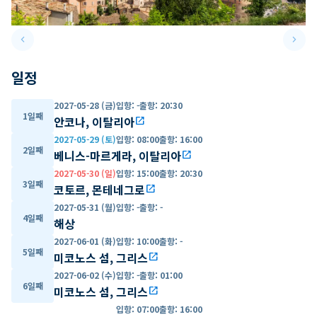
keyboard_arrow_left
keyboard_arrow_right
Previous slide
Next 
일정
2027-05-28 (금)
입항
:
-
출항
:
20:30
1일째
안코나, 이탈리아
open_in_new
2027-05-29 (토)
입항
:
08:00
출항
:
16:00
2일째
베니스-마르게라, 이탈리아
open_in_new
2027-05-30 (일)
입항
:
15:00
출항
:
20:30
3일째
코토르, 몬테네그로
open_in_new
2027-05-31 (월)
입항
:
-
출항
:
-
4일째
해상
2027-06-01 (화)
입항
:
10:00
출항
:
-
5일째
미코노스 섬, 그리스
open_in_new
2027-06-02 (수)
입항
:
-
출항
:
01:00
6일째
미코노스 섬, 그리스
open_in_new
입항
:
07:00
출항
:
16:00