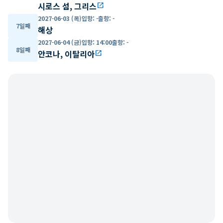
시로스 섬, 그리스
open_in_new
2027-06-03 (목)
입항
:
-
출항
:
-
7일째
해상
2027-06-04 (금)
입항
:
14:00
출항
:
-
8일째
안코나, 이탈리아
open_in_new