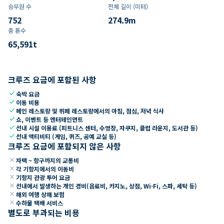
승무원 수
전체 길이 (미터)
752
274.9
m
총 톤수
65,591
t
크루즈 요금에 포함된 사항
check
숙박 요금
check
이동 비용
check
메인 레스토랑 및 뷔페 레스토랑에서의 아침, 점심, 저녁 식사
check
쇼, 이벤트 등 엔터테인먼트
check
선내 시설 이용료 (피트니스 센터, 수영장, 자쿠지, 클럽 라운지, 도서관 등)
check
선내 액티비티 (게임, 퀴즈, 공예 교실 등)
크루즈 요금에 포함되지 않은 사항
close
자택 ~ 항구까지의 교통비
close
각 기항지에서의 이동비
close
기항지 관광 투어 요금
close
선내에서 발생하는 개인 경비(음료비, 카지노, 상점, Wi-Fi, 스파, 세탁 등)
close
해외 여행 상해 보험
close
수하물 택배 서비스
별도로 부과되는 비용