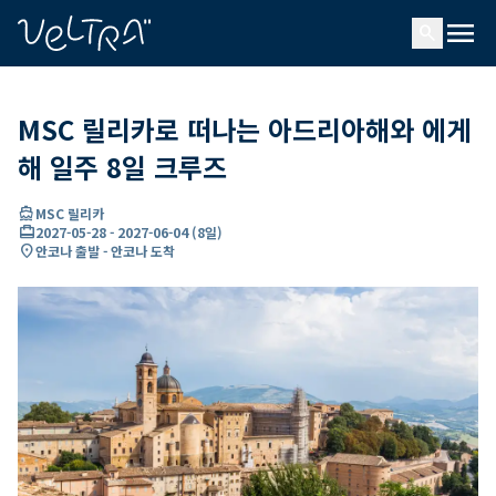
ading...
딩
menu
…
search
MSC 릴리카로 떠나는 아드리아해와 에게
해 일주 8일 크루즈
directions_boat
MSC 릴리카
card_travel
2027-05-28
-
2027-06-04
(
8일
)
location_on
안코나 출발 - 안코나 도착