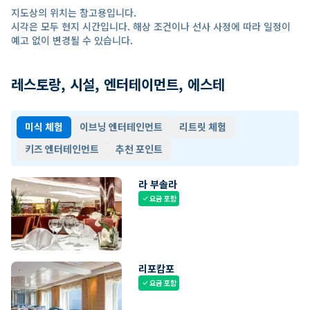
지도상의 위치는 참고용입니다.
시각은 모두 현지 시간입니다. 해상 조건이나 선사 사정에 따라 일정이
예고 없이 변경될 수 있습니다.
레스토랑, 시설, 엔터테이먼트, 에스테
미식 체험
이브닝 엔터테인먼트
리트릿 체험
키즈 엔터테인먼트
추천 포인트
라 부솔라
요금 포함
check
리포캄포
요금 포함
check