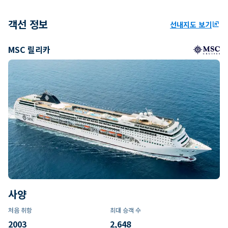
객선 정보
선내지도 보기
ungroup
MSC 릴리카
사양
처음 취항
최대 승객 수
2003
2,648