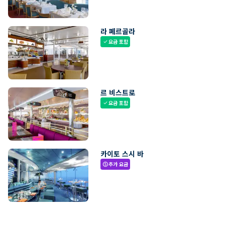
라 페르골라
요금 포함
check
르 비스트로
요금 포함
check
카이토 스시 바
추가 요금
paid