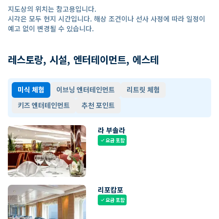
지도상의 위치는 참고용입니다.
시각은 모두 현지 시간입니다. 해상 조건이나 선사 사정에 따라 일정이
예고 없이 변경될 수 있습니다.
레스토랑, 시설, 엔터테이먼트, 에스테
미식 체험
이브닝 엔터테인먼트
리트릿 체험
키즈 엔터테인먼트
추천 포인트
라 부솔라
요금 포함
check
리포캄포
요금 포함
check