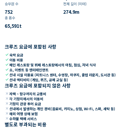
승무원 수
전체 길이 (미터)
752
274.9
m
총 톤수
65,591
t
크루즈 요금에 포함된 사항
check
숙박 요금
check
이동 비용
check
메인 레스토랑 및 뷔페 레스토랑에서의 아침, 점심, 저녁 식사
check
쇼, 이벤트 등 엔터테인먼트
check
선내 시설 이용료 (피트니스 센터, 수영장, 자쿠지, 클럽 라운지, 도서관 등)
check
선내 액티비티 (게임, 퀴즈, 공예 교실 등)
크루즈 요금에 포함되지 않은 사항
close
자택 ~ 항구까지의 교통비
close
각 기항지에서의 이동비
close
기항지 관광 투어 요금
close
선내에서 발생하는 개인 경비(음료비, 카지노, 상점, Wi-Fi, 스파, 세탁 등)
close
해외 여행 상해 보험
close
수하물 택배 서비스
별도로 부과되는 비용