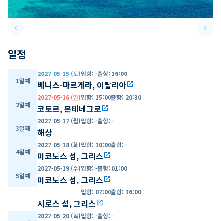
keyboard_arrow_left
keyboard_arrow_right
Previous slide
Next 
일정
2027-05-15 (토)
입항
:
-
출항
:
16:00
1일째
베니스-마르게라, 이탈리아
open_in_new
2027-05-16 (일)
입항
:
15:00
출항
:
20:30
2일째
코토르, 몬테네그로
open_in_new
2027-05-17 (월)
입항
:
-
출항
:
-
3일째
해상
2027-05-18 (화)
입항
:
10:00
출항
:
-
4일째
미코노스 섬, 그리스
open_in_new
2027-05-19 (수)
입항
:
-
출항
:
01:00
5일째
미코노스 섬, 그리스
open_in_new
입항
:
07:00
출항
:
16:00
시로스 섬, 그리스
open_in_new
2027-05-20 (목)
입항
:
-
출항
:
-