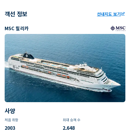
객선 정보
선내지도 보기
ungroup
MSC 릴리카
사양
처음 취항
최대 승객 수
2003
2,648