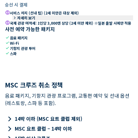
승선 시 결제
paid
서비스 차지 (선내 팁) (2세 미만은 대상 제외)
keyboard_arrow_right
자세히 보기
paid
국제 관광 여객세: 1인당 3,000엔 상당 (2세 미만 제외) ※일본 출발 시에만 적용
사전 예약 가능한 패키지
check
음료 패키지
check
Wi-Fi
check
기항지 관광 투어
check
스파
MSC 크루즈 취소 정책
음료 패키지, 기항지 관광 프로그램, 교통편 예약 및 선내 옵션
(레스토랑, 스파 등 포함).
keyboard_arrow_right
14박 이하 (MSC 요트 클럽 제외)
keyboard_arrow_right
MSC 요트 클럽 – 14박 이하