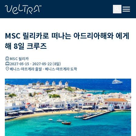
ading...
딩
menu
…
search
MSC 릴리카로 떠나는 아드리아해와 에게
해 8일 크루즈
directions_boat
MSC 릴리카
card_travel
2027-05-15
-
2027-05-22
(
8일
)
location_on
베니스-마르게라 출발 - 베니스-마르게라 도착