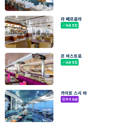
라 페르골라
요금 포함
check
르 비스트로
요금 포함
check
카이토 스시 바
추가 요금
paid