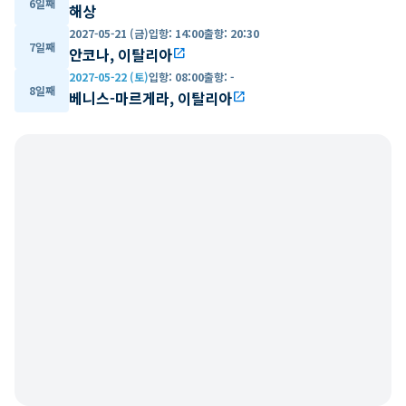
6일째
해상
2027-05-21 (금)
입항
:
14:00
출항
:
20:30
7일째
안코나, 이탈리아
open_in_new
2027-05-22 (토)
입항
:
08:00
출항
:
-
8일째
베니스-마르게라, 이탈리아
open_in_new