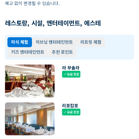
예고 없이 변경될 수 있습니다.
레스토랑, 시설, 엔터테이먼트, 에스테
미식 체험
이브닝 엔터테인먼트
리트릿 체험
키즈 엔터테인먼트
추천 포인트
라 부솔라
요금 포함
check
리포캄포
요금 포함
check