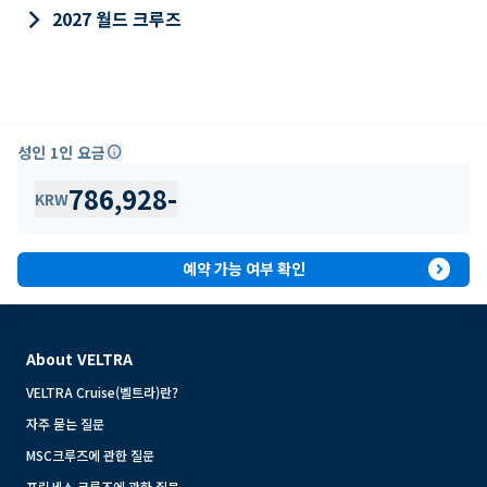
keyboard_arrow_right
2027 월드 크루즈
성인 1인 요금
info
786,928
-
KRW
expand_circle_right
예약 가능 여부 확인
About VELTRA
VELTRA Cruise(벨트라)란?
자주 묻는 질문
MSC크루즈에 관한 질문
프린세스 크루즈에 관한 질문