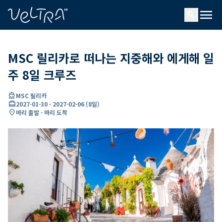
ading...
딩
menu
…
search
MSC 릴리카로 떠나는 지중해와 에게해 일
주 8일 크루즈
directions_boat
MSC 릴리카
card_travel
2027-01-30
-
2027-02-06
(
8일
)
location_on
바리 출발 - 바리 도착