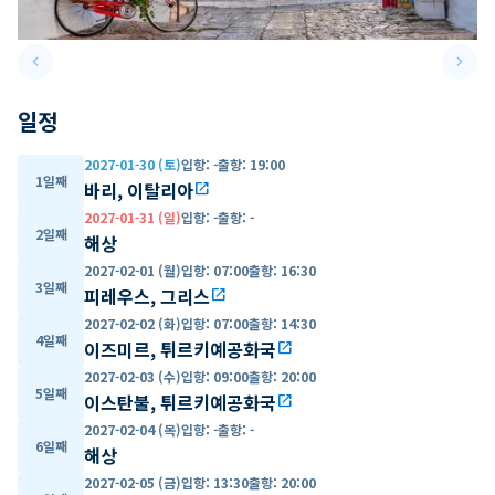
keyboard_arrow_left
keyboard_arrow_right
Previous slide
Next 
일정
2027-01-30 (토)
입항
:
-
출항
:
19:00
1일째
바리, 이탈리아
open_in_new
2027-01-31 (일)
입항
:
-
출항
:
-
2일째
해상
2027-02-01 (월)
입항
:
07:00
출항
:
16:30
3일째
피레우스, 그리스
open_in_new
2027-02-02 (화)
입항
:
07:00
출항
:
14:30
4일째
이즈미르, 튀르키예공화국
open_in_new
2027-02-03 (수)
입항
:
09:00
출항
:
20:00
5일째
이스탄불, 튀르키예공화국
open_in_new
2027-02-04 (목)
입항
:
-
출항
:
-
6일째
해상
2027-02-05 (금)
입항
:
13:30
출항
:
20:00