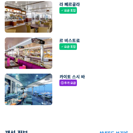
라 페르골라
요금 포함
check
르 비스트로
요금 포함
check
카이토 스시 바
추가 요금
paid
객선 정보
선내지도 보기
ungroup