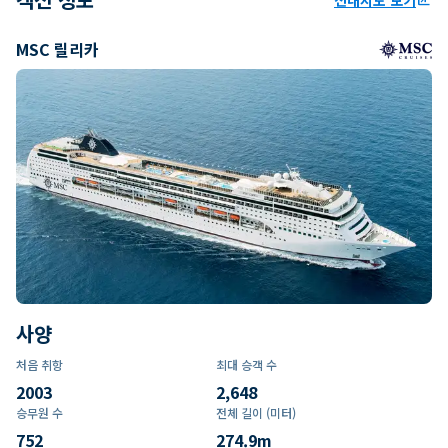
MSC 릴리카
사양
처음 취항
최대 승객 수
2003
2,648
승무원 수
전체 길이 (미터)
752
274.9
m