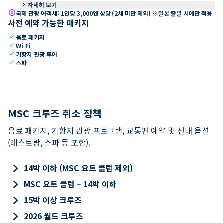
keyboard_arrow_right
자세히 보기
paid
국제 관광 여객세: 1인당 3,000엔 상당 (2세 미만 제외) ※일본 출발 시에만 적용
사전 예약 가능한 패키지
check
음료 패키지
check
Wi-Fi
check
기항지 관광 투어
check
스파
MSC 크루즈 취소 정책
음료 패키지, 기항지 관광 프로그램, 교통편 예약 및 선내 옵션
(레스토랑, 스파 등 포함).
keyboard_arrow_right
14박 이하 (MSC 요트 클럽 제외)
keyboard_arrow_right
MSC 요트 클럽 – 14박 이하
keyboard_arrow_right
15박 이상 크루즈
keyboard_arrow_right
2026 월드 크루즈