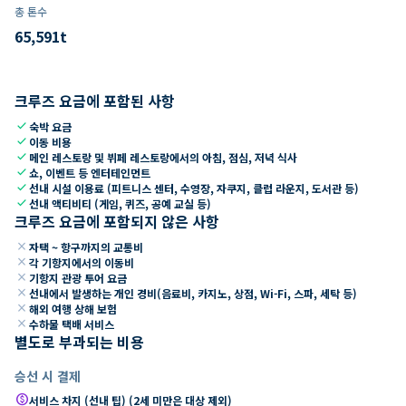
총 톤수
65,591
t
크루즈 요금에 포함된 사항
check
숙박 요금
check
이동 비용
check
메인 레스토랑 및 뷔페 레스토랑에서의 아침, 점심, 저녁 식사
check
쇼, 이벤트 등 엔터테인먼트
check
선내 시설 이용료 (피트니스 센터, 수영장, 자쿠지, 클럽 라운지, 도서관 등)
check
선내 액티비티 (게임, 퀴즈, 공예 교실 등)
크루즈 요금에 포함되지 않은 사항
close
자택 ~ 항구까지의 교통비
close
각 기항지에서의 이동비
close
기항지 관광 투어 요금
close
선내에서 발생하는 개인 경비(음료비, 카지노, 상점, Wi-Fi, 스파, 세탁 등)
close
해외 여행 상해 보험
close
수하물 택배 서비스
별도로 부과되는 비용
승선 시 결제
paid
서비스 차지 (선내 팁) (2세 미만은 대상 제외)